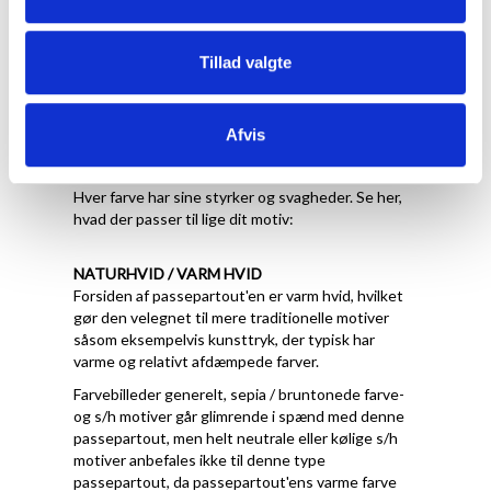
Tillad valgte
Hvilken farve skal jeg
Afvis
vælge
Hver farve har sine styrker og svagheder. Se her,
hvad der passer til lige dit motiv:
NATURHVID / VARM HVID
Forsiden af passepartout'en er varm hvid, hvilket
gør den velegnet til mere traditionelle motiver
såsom eksempelvis kunsttryk, der typisk har
varme og relativt afdæmpede farver.
Farvebilleder generelt, sepia / bruntonede farve-
og s/h motiver går glimrende i spænd med denne
passepartout, men helt neutrale eller kølige s/h
motiver anbefales ikke til denne type
passepartout, da passepartout'ens varme farve