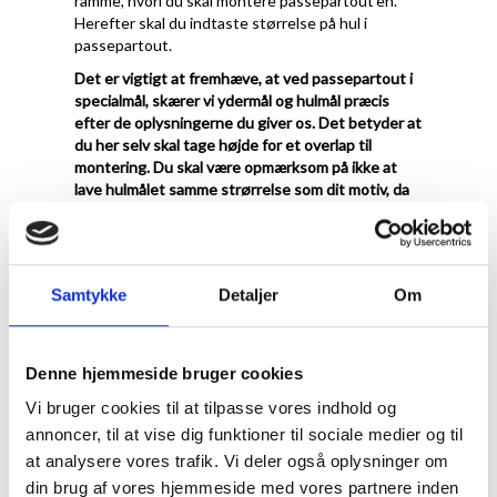
ramme, hvori du skal montere passepartout'en.
Herefter skal du indtaste størrelse på hul i
passepartout.
Det er vigtigt at fremhæve, at ved passepartout i
specialmål, skærer vi ydermål og hulmål præcis
efter de oplysningerne du giver os. Det betyder at
du her selv skal tage højde for et overlap til
montering. Du skal være opmærksom på ikke at
lave hulmålet samme strørrelse som dit motiv, da
det så vil falde i gennem. vi anbefaler at du laver
hulmålet 1 cm mindre på hvert led, så du har 5 mm
til fastmomtering
.
Ved Passepartout i specialmål er det meste
Samtykke
Detaljer
Om
muligt. Du kan både bestille et passepartout med
flere huller, eller få placering præcis hvor du
ønsker. Vi anbefaler at du som minimum laver en
Denne hjemmeside bruger cookies
kant på 2 cm og op efter.
Vi bruger cookies til at tilpasse vores indhold og
Se eksempler herunder.
annoncer, til at vise dig funktioner til sociale medier og til
at analysere vores trafik. Vi deler også oplysninger om
din brug af vores hjemmeside med vores partnere inden