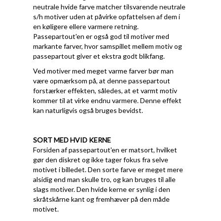
neutrale hvide farve matcher tilsvarende neutrale
s/h motiver uden at påvirke opfattelsen af dem i
en køligere ellere varmere retning.
Passepartout'en er også god til motiver med
markante farver, hvor samspillet mellem motiv og
passepartout giver et ekstra godt blikfang.
Ved motiver med meget varme farver bør man
være opmærksom på, at denne passepartout
forstærker effekten, således, at et varmt motiv
kommer til at virke endnu varmere. Denne effekt
kan naturligvis også bruges bevidst.
SORT MED HVID KERNE
Forsiden af passepartout'en er matsort, hvilket
gør den diskret og ikke tager fokus fra selve
motivet i billedet. Den sorte farve er meget mere
alsidig end man skulle tro, og kan bruges til alle
slags motiver. Den hvide kerne er synlig i den
skråtskårne kant og fremhæver på den måde
motivet.