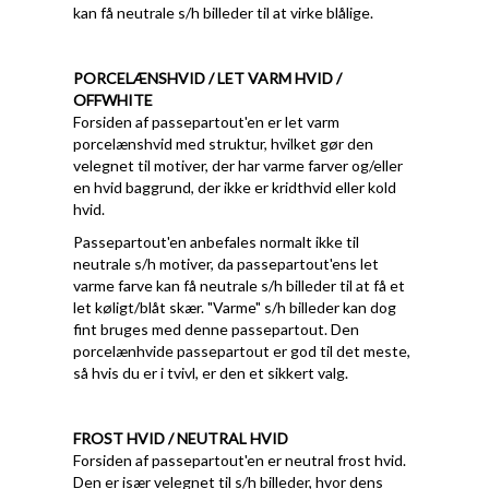
kan få neutrale s/h billeder til at virke blålige.
PORCELÆNSHVID / LET VARM HVID /
OFFWHITE
Forsiden af passepartout'en er let varm
porcelænshvid med struktur, hvilket gør den
velegnet til motiver, der har varme farver og/eller
en hvid baggrund, der ikke er kridthvid eller kold
hvid.
Passepartout'en anbefales normalt ikke til
neutrale s/h motiver, da passepartout'ens let
varme farve kan få neutrale s/h billeder til at få et
let køligt/blåt skær. "Varme" s/h billeder kan dog
fint bruges med denne passepartout. Den
porcelænhvide passepartout er god til det meste,
så hvis du er i tvivl, er den et sikkert valg.
FROST HVID / NEUTRAL HVID
Forsiden af passepartout'en er neutral frost hvid.
Den er især velegnet til s/h billeder, hvor dens