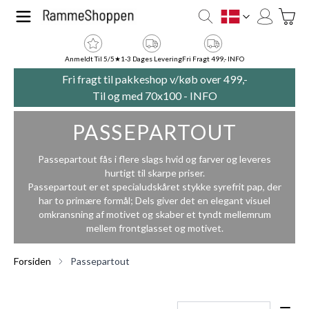
Skip to Content
Toggle
DK
Anmeldt Til 5/5★
1-3 Dages Levering
Fri Fragt 499,- INFO
Fri fragt til pakkeshop v/køb over 499,-
Til og med 70x100 -
INFO
PASSEPARTOUT
Passepartout fås i flere slags hvid og farver og leveres
hurtigt til skarpe priser.
Passepartout er et specialudskåret stykke syrefrit pap, der
har to primære formål; Dels giver det en elegant visuel
omkransning af motivet og skaber et tyndt mellemrum
mellem frontglasset og motivet.
Forsiden
Passepartout