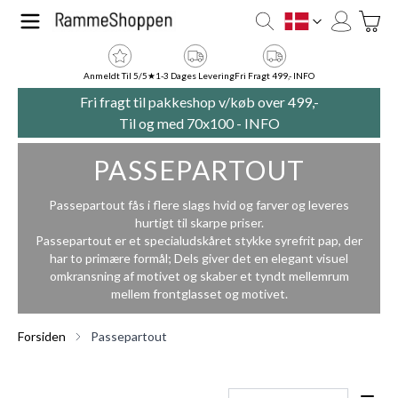
Skip to Content
Toggle
DK
Anmeldt Til 5/5★
1-3 Dages Levering
Fri Fragt 499,- INFO
Fri fragt til pakkeshop v/køb over 499,-
Til og med 70x100 -
INFO
PASSEPARTOUT
Passepartout fås i flere slags hvid og farver og leveres
hurtigt til skarpe priser.
Passepartout er et specialudskåret stykke syrefrit pap, der
har to primære formål; Dels giver det en elegant visuel
omkransning af motivet og skaber et tyndt mellemrum
mellem frontglasset og motivet.
Forsiden
Passepartout