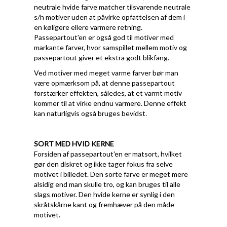
neutrale hvide farve matcher tilsvarende neutrale
s/h motiver uden at påvirke opfattelsen af dem i
en køligere ellere varmere retning.
Passepartout'en er også god til motiver med
markante farver, hvor samspillet mellem motiv og
passepartout giver et ekstra godt blikfang.
Ved motiver med meget varme farver bør man
være opmærksom på, at denne passepartout
forstærker effekten, således, at et varmt motiv
kommer til at virke endnu varmere. Denne effekt
kan naturligvis også bruges bevidst.
SORT MED HVID KERNE
Forsiden af passepartout'en er matsort, hvilket
gør den diskret og ikke tager fokus fra selve
motivet i billedet. Den sorte farve er meget mere
alsidig end man skulle tro, og kan bruges til alle
slags motiver. Den hvide kerne er synlig i den
skråtskårne kant og fremhæver på den måde
motivet.