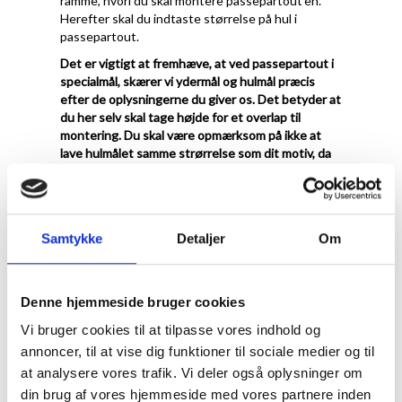
ramme, hvori du skal montere passepartout'en.
Herefter skal du indtaste størrelse på hul i
passepartout.
Det er vigtigt at fremhæve, at ved passepartout i
specialmål, skærer vi ydermål og hulmål præcis
efter de oplysningerne du giver os. Det betyder at
du her selv skal tage højde for et overlap til
montering. Du skal være opmærksom på ikke at
lave hulmålet samme strørrelse som dit motiv, da
det så vil falde i gennem. vi anbefaler at du laver
hulmålet 1 cm mindre på hvert led, så du har 5 mm
til fastmomtering
.
Ved Passepartout i specialmål er det meste
Samtykke
Detaljer
Om
muligt. Du kan både bestille et passepartout med
flere huller, eller få placering præcis hvor du
ønsker. Vi anbefaler at du som minimum laver en
Denne hjemmeside bruger cookies
kant på 2 cm og op efter.
Vi bruger cookies til at tilpasse vores indhold og
Se eksempler herunder.
annoncer, til at vise dig funktioner til sociale medier og til
at analysere vores trafik. Vi deler også oplysninger om
din brug af vores hjemmeside med vores partnere inden