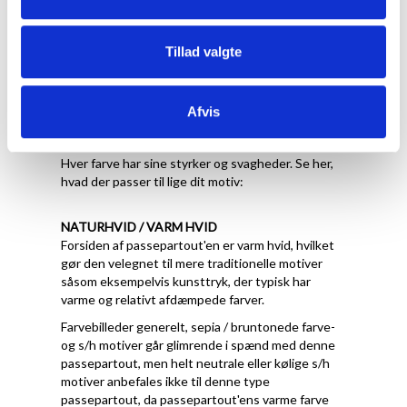
Tillad valgte
Hvilken farve skal jeg
Afvis
vælge
Hver farve har sine styrker og svagheder. Se her,
hvad der passer til lige dit motiv:
NATURHVID / VARM HVID
Forsiden af passepartout'en er varm hvid, hvilket
gør den velegnet til mere traditionelle motiver
såsom eksempelvis kunsttryk, der typisk har
varme og relativt afdæmpede farver.
Farvebilleder generelt, sepia / bruntonede farve-
og s/h motiver går glimrende i spænd med denne
passepartout, men helt neutrale eller kølige s/h
motiver anbefales ikke til denne type
passepartout, da passepartout'ens varme farve