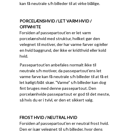
kan få neutrale s/h billeder til at virke blålige.
PORCELÆNSHVID / LET VARM HVID /
OFFWHITE
Forsiden af passepartout'en er let varm
porcelænshvid med struktur, hvilket gør den
velegnet til motiver, der har varme farver og/eller
en hvid baggrund, der ikke er kridthvid eller kold
hvid.
Passepartout'en anbefales normalt ikke til
neutrale s/h motiver, da passepartout'ens let
varme farve kan få neutrale s/h billeder til at få et
let køligt/blåt skær. "Varme" s/h billeder kan dog
fint bruges med denne passepartout. Den
porcelænhvide passepartout er god til det meste,
så hvis du er i tvivl, er den et sikkert valg.
FROST HVID / NEUTRAL HVID
Forsiden af passepartout'en er neutral frost hvid.
Den er især velegnet til s/h billeder, hvor dens