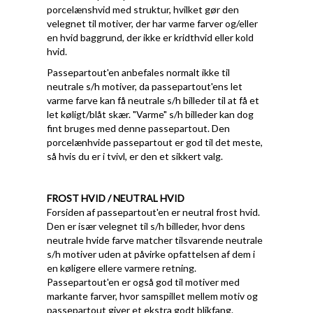
porcelænshvid med struktur, hvilket gør den
velegnet til motiver, der har varme farver og/eller
en hvid baggrund, der ikke er kridthvid eller kold
hvid.
Passepartout'en anbefales normalt ikke til
neutrale s/h motiver, da passepartout'ens let
varme farve kan få neutrale s/h billeder til at få et
let køligt/blåt skær. "Varme" s/h billeder kan dog
fint bruges med denne passepartout. Den
porcelænhvide passepartout er god til det meste,
så hvis du er i tvivl, er den et sikkert valg.
FROST HVID / NEUTRAL HVID
Forsiden af passepartout'en er neutral frost hvid.
Den er især velegnet til s/h billeder, hvor dens
neutrale hvide farve matcher tilsvarende neutrale
s/h motiver uden at påvirke opfattelsen af dem i
en køligere ellere varmere retning.
Passepartout'en er også god til motiver med
markante farver, hvor samspillet mellem motiv og
passepartout giver et ekstra godt blikfang.