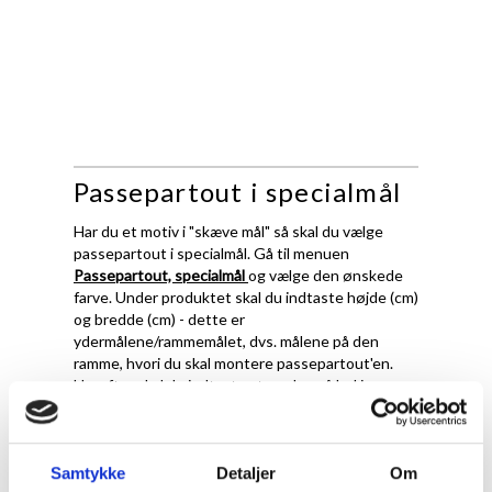
Passepartout i specialmål
Har du et motiv i "skæve mål" så skal du vælge
passepartout i specialmål. Gå til menuen
Passepartout, specialmål
og vælge den ønskede
farve. Under produktet skal du indtaste højde (cm)
og bredde (cm) - dette er
ydermålene/rammemålet, dvs. målene på den
ramme, hvori du skal montere passepartout'en.
Herefter skal du indtaste størrelse på hul i
passepartout.
Det er vigtigt at fremhæve, at ved passepartout i
specialmål, skærer vi ydermål og hulmål præcis
Samtykke
Detaljer
Om
efter de oplysningerne du giver os. Det betyder at