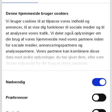
du her selv skal tage højde for et overlap til
montering. Du skal være opmærksom på ikke at
lave hulmålet samme strørrelse som dit motiv, da
Denne hjemmeside bruger cookies
det så vil falde i gennem. vi anbefaler at du laver
Vi bruger cookies til at tilpasse vores indhold og
hulmålet 1 cm mindre på hvert led, så du har 5 mm
annoncer, til at vise dig funktioner til sociale medier og til
til fastmomtering
.
at analysere vores trafik. Vi deler også oplysninger om
Ved Passepartout i specialmål er det meste
din brug af vores hjemmeside med vores partnere inden
muligt. Du kan både bestille et passepartout med
for sociale medier, annonceringspartnere og
flere huller, eller få placering præcis hvor du
ønsker. Vi anbefaler at du som minimum laver en
analysepartnere. Vores partnere kan kombinere disse
kant på 2 cm og op efter.
data med andre oplysninger, du har givet dem, eller som
Se eksempler herunder.
de har indsamlet fra din brug af deres tjenester.
Samtykkevalg
Nødvendig
Præferencer