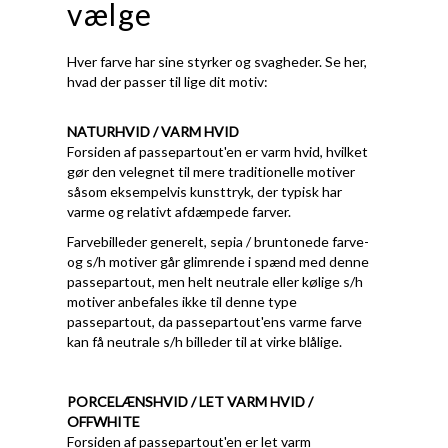
vælge
Hver farve har sine styrker og svagheder. Se her,
hvad der passer til lige dit motiv:
NATURHVID / VARM HVID
Forsiden af passepartout'en er varm hvid, hvilket
gør den velegnet til mere traditionelle motiver
såsom eksempelvis kunsttryk, der typisk har
varme og relativt afdæmpede farver.
Farvebilleder generelt, sepia / bruntonede farve-
og s/h motiver går glimrende i spænd med denne
passepartout, men helt neutrale eller kølige s/h
motiver anbefales ikke til denne type
passepartout, da passepartout'ens varme farve
kan få neutrale s/h billeder til at virke blålige.
PORCELÆNSHVID / LET VARM HVID /
OFFWHITE
Forsiden af passepartout'en er let varm