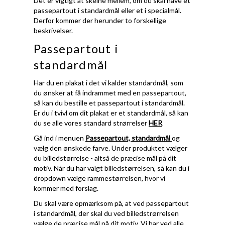
Det er vigtigt at skelne mellem, om du skal have et
passepartout i standardmål eller et i specialmål.
Derfor kommer der herunder to forskellige
beskrivelser.
Passepartout i
standardmål
Har du en plakat i det vi kalder standardmål, som
du ønsker at få indrammet med en passepartout,
så kan du bestille et passepartout i standardmål.
Er du i tvivl om dit plakat er et standardmål, så kan
du se alle vores standard strørrelser
HER
Gå ind i menuen
Passepartout, standardmål
og
vælg den ønskede farve. Under produktet vælger
du billedstørrelse - altså de præcise mål på dit
motiv. Når du har valgt billedstørrelsen, så kan du i
dropdown vælge rammestørrelsen, hvor vi
kommer med forslag.
Du skal være opmærksom på, at ved passepartout
i standardmål, der skal du ved billedstrørrelsen
vælge de præcise mål på dit motiv. Vi har ved alle