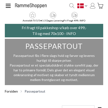
Skip to Content
Toggle
DK
Anmeldt Til 5/5★
1-3 Dages Levering
Fri Fragt 499,- INFO
Fri fragt til pakkeshop v/køb over 499,-
Til og med 70x100 -
INFO
PASSEPARTOUT
Passepartout fås i flere slags hvid og farver og leveres
hurtigt til skarpe priser.
Passepartout er et specialudskåret stykke syrefrit pap, der
har to primære formål; Dels giver det en elegant visuel
omkransning af motivet og skaber et tyndt mellemrum
mellem frontglasset og motivet.
Forsiden
Passepartout