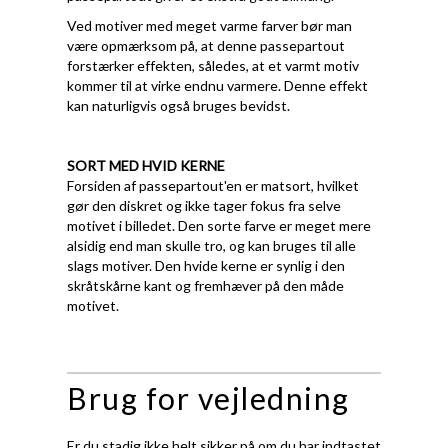
Ved motiver med meget varme farver bør man
være opmærksom på, at denne passepartout
forstærker effekten, således, at et varmt motiv
kommer til at virke endnu varmere. Denne effekt
kan naturligvis også bruges bevidst.
SORT MED HVID KERNE
Forsiden af passepartout'en er matsort, hvilket
gør den diskret og ikke tager fokus fra selve
motivet i billedet. Den sorte farve er meget mere
alsidig end man skulle tro, og kan bruges til alle
slags motiver. Den hvide kerne er synlig i den
skråtskårne kant og fremhæver på den måde
motivet.
Brug for vejledning
Er du stadig ikke helt sikker på om du har indtastet