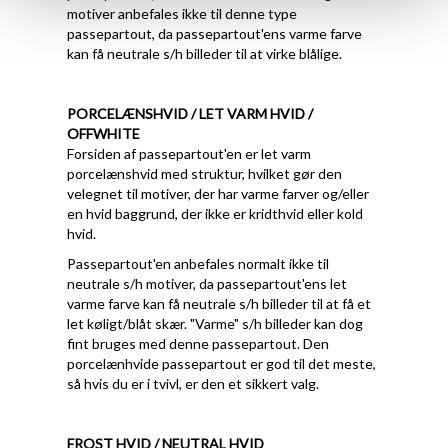
motiver anbefales ikke til denne type
passepartout, da passepartout'ens varme farve
kan få neutrale s/h billeder til at virke blålige.
PORCELÆNSHVID / LET VARM HVID /
OFFWHITE
Forsiden af passepartout'en er let varm
porcelænshvid med struktur, hvilket gør den
velegnet til motiver, der har varme farver og/eller
en hvid baggrund, der ikke er kridthvid eller kold
hvid.
Passepartout'en anbefales normalt ikke til
neutrale s/h motiver, da passepartout'ens let
varme farve kan få neutrale s/h billeder til at få et
let køligt/blåt skær. "Varme" s/h billeder kan dog
fint bruges med denne passepartout. Den
porcelænhvide passepartout er god til det meste,
så hvis du er i tvivl, er den et sikkert valg.
FROST HVID / NEUTRAL HVID