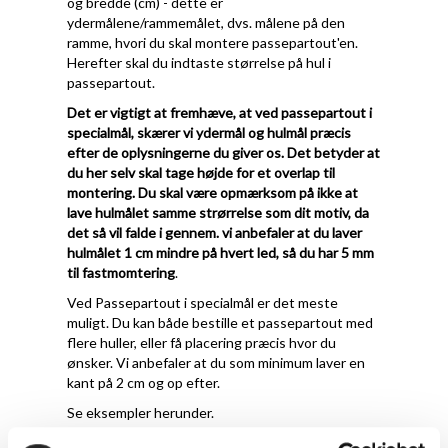
og bredde (cm) - dette er
ydermålene/rammemålet, dvs. målene på den
ramme, hvori du skal montere passepartout'en.
Herefter skal du indtaste størrelse på hul i
passepartout.
Det er vigtigt at fremhæve, at ved passepartout i
specialmål, skærer vi ydermål og hulmål præcis
efter de oplysningerne du giver os. Det betyder at
du her selv skal tage højde for et overlap til
montering. Du skal være opmærksom på ikke at
lave hulmålet samme strørrelse som dit motiv, da
det så vil falde i gennem. vi anbefaler at du laver
hulmålet 1 cm mindre på hvert led, så du har 5 mm
til fastmomtering
.
Ved Passepartout i specialmål er det meste
muligt. Du kan både bestille et passepartout med
flere huller, eller få placering præcis hvor du
ønsker. Vi anbefaler at du som minimum laver en
kant på 2 cm og op efter.
Se eksempler herunder.