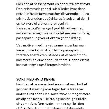
Forsiden af passepartout'en er neutral frost hvid.
Den er især velegnet til s/h billeder, hvor dens
neutrale hvide farve matcher tilsvarende neutrale
s/h motiver uden at påvirke opfattelsen af dem i
en køligere ellere varmere retning.
Passepartout'en er også god til motiver med
markante farver, hvor samspillet mellem motiv og
passepartout giver et ekstra godt blikfang.
Ved motiver med meget varme farver bør man
være opmærksom på, at denne passepartout
forstærker effekten, således, at et varmt motiv
kommer til at virke endnu varmere. Denne effekt
kan naturligvis også bruges bevidst.
SORT MED HVID KERNE
Forsiden af passepartout'en er matsort, hvilket
gør den diskret og ikke tager fokus fra selve
motivet i billedet. Den sorte farve er meget mere
alsidig end man skulle tro, og kan bruges til alle
slags motiver. Den hvide kerne er synlig i den
skråtskårne kant og fremhæver på den måde