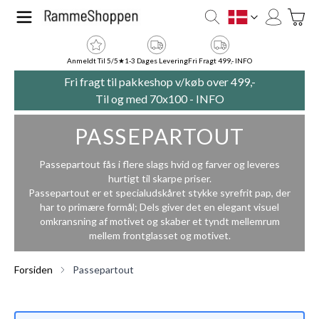
Skip to Content
Toggle
DK
Anmeldt Til 5/5★
1-3 Dages Levering
Fri Fragt 499,- INFO
Fri fragt til pakkeshop v/køb over 499,-
Til og med 70x100 -
INFO
PASSEPARTOUT
Passepartout fås i flere slags hvid og farver og leveres
hurtigt til skarpe priser.
Passepartout er et specialudskåret stykke syrefrit pap, der
har to primære formål; Dels giver det en elegant visuel
omkransning af motivet og skaber et tyndt mellemrum
mellem frontglasset og motivet.
Forsiden
Passepartout