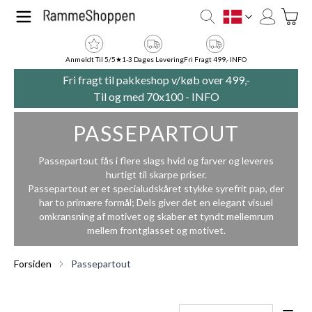
Skip to Content
Toggle
DK
Anmeldt Til 5/5★
1-3 Dages Levering
Fri Fragt 499,- INFO
Fri fragt til pakkeshop v/køb over 499,-
Til og med 70x100 -
INFO
PASSEPARTOUT
Passepartout fås i flere slags hvid og farver og leveres
hurtigt til skarpe priser.
Passepartout er et specialudskåret stykke syrefrit pap, der
har to primære formål; Dels giver det en elegant visuel
omkransning af motivet og skaber et tyndt mellemrum
mellem frontglasset og motivet.
Forsiden
Passepartout