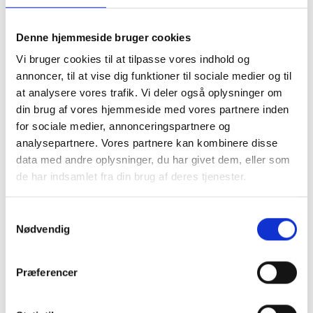
du her selv skal tage højde for et overlap til
montering. Du skal være opmærksom på ikke at
lave hulmålet samme strørrelse som dit motiv, da
Denne hjemmeside bruger cookies
det så vil falde i gennem. vi anbefaler at du laver
Vi bruger cookies til at tilpasse vores indhold og
hulmålet 1 cm mindre på hvert led, så du har 5 mm
annoncer, til at vise dig funktioner til sociale medier og til
til fastmomtering
.
at analysere vores trafik. Vi deler også oplysninger om
Ved Passepartout i specialmål er det meste
din brug af vores hjemmeside med vores partnere inden
muligt. Du kan både bestille et passepartout med
for sociale medier, annonceringspartnere og
flere huller, eller få placering præcis hvor du
ønsker. Vi anbefaler at du som minimum laver en
analysepartnere. Vores partnere kan kombinere disse
kant på 2 cm og op efter.
data med andre oplysninger, du har givet dem, eller som
Se eksempler herunder.
de har indsamlet fra din brug af deres tjenester.
Samtykkevalg
Nødvendig
Præferencer