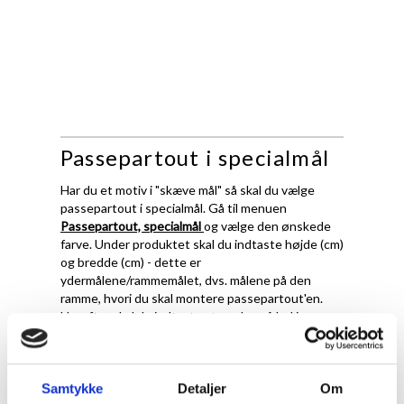
Passepartout i specialmål
Har du et motiv i "skæve mål" så skal du vælge
passepartout i specialmål. Gå til menuen
Passepartout, specialmål
og vælge den ønskede
farve. Under produktet skal du indtaste højde (cm)
og bredde (cm) - dette er
ydermålene/rammemålet, dvs. målene på den
ramme, hvori du skal montere passepartout'en.
Herefter skal du indtaste størrelse på hul i
passepartout.
Det er vigtigt at fremhæve, at ved passepartout i
specialmål, skærer vi ydermål og hulmål præcis
Samtykke
Detaljer
Om
efter de oplysningerne du giver os. Det betyder at