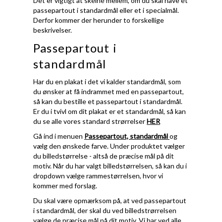
Det er vigtigt at skelne mellem, om du skal have et
passepartout i standardmål eller et i specialmål.
Derfor kommer der herunder to forskellige
beskrivelser.
Passepartout i
standardmål
Har du en plakat i det vi kalder standardmål, som
du ønsker at få indrammet med en passepartout,
så kan du bestille et passepartout i standardmål.
Er du i tvivl om dit plakat er et standardmål, så kan
du se alle vores standard strørrelser
HER
Gå ind i menuen
Passepartout, standardmål
og
vælg den ønskede farve. Under produktet vælger
du billedstørrelse - altså de præcise mål på dit
motiv. Når du har valgt billedstørrelsen, så kan du i
dropdown vælge rammestørrelsen, hvor vi
kommer med forslag.
Du skal være opmærksom på, at ved passepartout
i standardmål, der skal du ved billedstrørrelsen
vælge de præcise mål på dit motiv. Vi har ved alle