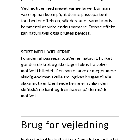
Ved motiver med meget varme farver bør man
være opmærksom på, at denne passepartout
forstærker effekten, således, at et varmt motiv
kommer til at virke endnu varmere. Denne effekt
kan naturligvis også bruges bevidst.
SORT MED HVID KERNE
Forsiden af passepartout'en er matsort, hvilket
gør den diskret og ikke tager fokus fra selve
motivet i billedet. Den sorte farve er meget mere
alsidig end man skulle tro, og kan bruges til alle
slags motiver. Den hvide kerne er synlig i den
skråtskårne kant og fremhæver på den måde
motivet.
Brug for vejledning
Er du stadig ikke helt sikker på om du har indtastet