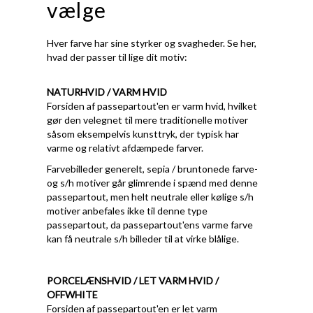
vælge
Hver farve har sine styrker og svagheder. Se her,
hvad der passer til lige dit motiv:
NATURHVID / VARM HVID
Forsiden af passepartout'en er varm hvid, hvilket
gør den velegnet til mere traditionelle motiver
såsom eksempelvis kunsttryk, der typisk har
varme og relativt afdæmpede farver.
Farvebilleder generelt, sepia / bruntonede farve-
og s/h motiver går glimrende i spænd med denne
passepartout, men helt neutrale eller kølige s/h
motiver anbefales ikke til denne type
passepartout, da passepartout'ens varme farve
kan få neutrale s/h billeder til at virke blålige.
PORCELÆNSHVID / LET VARM HVID /
OFFWHITE
Forsiden af passepartout'en er let varm