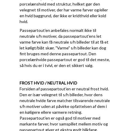
porcelænshvid med struktur, hvilket gør den
velegnet til motiver, der har varme farver og/eller
en hvid baggrund, der ikke er kridthvid eller kold
hvid.
Passepartout'en anbefales normalt ikke til
neutrale s/h motiver, da passepartout'ens let
varme farve kan få neutrale s/h billeder til at få et
let køligt/blåt skær. "Varme" s/h billeder kan dog
fint bruges med denne passepartout. Den
porcelænhvide passepartout er god til det meste,
så hvis du er i tvivl, er den et sikkert valg.
FROST HVID / NEUTRAL HVID
Forsiden af passepartout'en er neutral frost hvid.
Den er især velegnet til s/h billeder, hvor dens
neutrale hvide farve matcher tilsvarende neutrale
s/h motiver uden at påvirke opfattelsen af dem i
en køligere ellere varmere retning.
Passepartout'en er også god til motiver med
markante farver, hvor samspillet mellem motiv og
passepartout giver et ekstra godt blikfang.