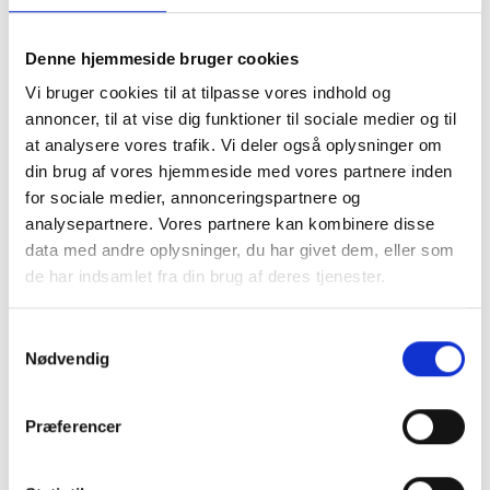
du her selv skal tage højde for et overlap til
montering. Du skal være opmærksom på ikke at
lave hulmålet samme strørrelse som dit motiv, da
Denne hjemmeside bruger cookies
det så vil falde i gennem. vi anbefaler at du laver
Vi bruger cookies til at tilpasse vores indhold og
hulmålet 1 cm mindre på hvert led, så du har 5 mm
annoncer, til at vise dig funktioner til sociale medier og til
til fastmomtering
.
at analysere vores trafik. Vi deler også oplysninger om
Ved Passepartout i specialmål er det meste
din brug af vores hjemmeside med vores partnere inden
muligt. Du kan både bestille et passepartout med
for sociale medier, annonceringspartnere og
flere huller, eller få placering præcis hvor du
ønsker. Vi anbefaler at du som minimum laver en
analysepartnere. Vores partnere kan kombinere disse
kant på 2 cm og op efter.
data med andre oplysninger, du har givet dem, eller som
Se eksempler herunder.
de har indsamlet fra din brug af deres tjenester.
Samtykkevalg
Nødvendig
Præferencer