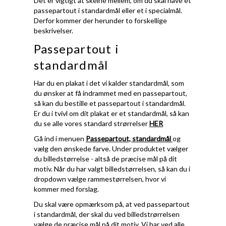
Det er vigtigt at skelne mellem, om du skal have et
passepartout i standardmål eller et i specialmål.
Derfor kommer der herunder to forskellige
beskrivelser.
Passepartout i
standardmål
Har du en plakat i det vi kalder standardmål, som
du ønsker at få indrammet med en passepartout,
så kan du bestille et passepartout i standardmål.
Er du i tvivl om dit plakat er et standardmål, så kan
du se alle vores standard strørrelser
HER
Gå ind i menuen
Passepartout, standardmål
og
vælg den ønskede farve. Under produktet vælger
du billedstørrelse - altså de præcise mål på dit
motiv. Når du har valgt billedstørrelsen, så kan du i
dropdown vælge rammestørrelsen, hvor vi
kommer med forslag.
Du skal være opmærksom på, at ved passepartout
i standardmål, der skal du ved billedstrørrelsen
vælge de præcise mål på dit motiv. Vi har ved alle