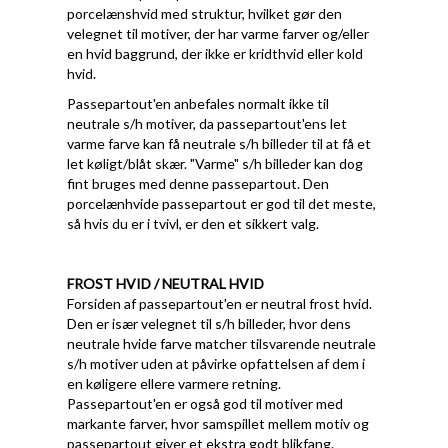
porcelænshvid med struktur, hvilket gør den
velegnet til motiver, der har varme farver og/eller
en hvid baggrund, der ikke er kridthvid eller kold
hvid.
Passepartout'en anbefales normalt ikke til
neutrale s/h motiver, da passepartout'ens let
varme farve kan få neutrale s/h billeder til at få et
let køligt/blåt skær. "Varme" s/h billeder kan dog
fint bruges med denne passepartout. Den
porcelænhvide passepartout er god til det meste,
så hvis du er i tvivl, er den et sikkert valg.
FROST HVID / NEUTRAL HVID
Forsiden af passepartout'en er neutral frost hvid.
Den er især velegnet til s/h billeder, hvor dens
neutrale hvide farve matcher tilsvarende neutrale
s/h motiver uden at påvirke opfattelsen af dem i
en køligere ellere varmere retning.
Passepartout'en er også god til motiver med
markante farver, hvor samspillet mellem motiv og
passepartout giver et ekstra godt blikfang.