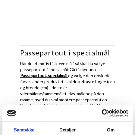
Passepartout i specialmål
Har du et motiv i "skæve mål" så skal du vælge
passepartout i specialmål. Gå til menuen
Passepartout, specialmål
og vælge den ønskede
farve. Under produktet skal du indtaste højde (cm)
og bredde (cm) - dette er
ydermålene/rammemålet, dvs. målene på den
ramme, hvori du skal montere passepartout'en.
Herefter skal du indtaste størrelse på hul i
passepartout.
Det er vigtigt at fremhæve, at ved passepartout i
specialmål, skærer vi ydermål og hulmål præcis
Samtykke
Detaljer
Om
efter de oplysningerne du giver os. Det betyder at