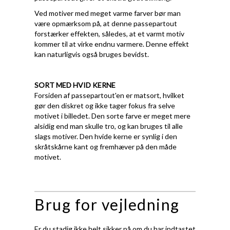
Ved motiver med meget varme farver bør man
være opmærksom på, at denne passepartout
forstærker effekten, således, at et varmt motiv
kommer til at virke endnu varmere. Denne effekt
kan naturligvis også bruges bevidst.
SORT MED HVID KERNE
Forsiden af passepartout'en er matsort, hvilket
gør den diskret og ikke tager fokus fra selve
motivet i billedet. Den sorte farve er meget mere
alsidig end man skulle tro, og kan bruges til alle
slags motiver. Den hvide kerne er synlig i den
skråtskårne kant og fremhæver på den måde
motivet.
Brug for vejledning
Er du stadig ikke helt sikker på om du har indtastet