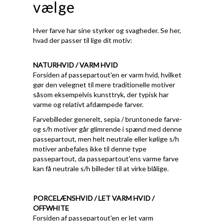
vælge
Hver farve har sine styrker og svagheder. Se her,
hvad der passer til lige dit motiv:
NATURHVID / VARM HVID
Forsiden af passepartout'en er varm hvid, hvilket
gør den velegnet til mere traditionelle motiver
såsom eksempelvis kunsttryk, der typisk har
varme og relativt afdæmpede farver.
Farvebilleder generelt, sepia / bruntonede farve-
og s/h motiver går glimrende i spænd med denne
passepartout, men helt neutrale eller kølige s/h
motiver anbefales ikke til denne type
passepartout, da passepartout'ens varme farve
kan få neutrale s/h billeder til at virke blålige.
PORCELÆNSHVID / LET VARM HVID /
OFFWHITE
Forsiden af passepartout'en er let varm