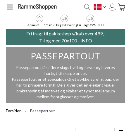
Skip to Content
Toggle
DK
Anmeldt Til 5/5★
1-3 Dages Levering
Fri Fragt 499,- INFO
Fri fragt til pakkeshop v/køb over 499,-
Til og med 70x100 -
INFO
PASSEPARTOUT
Passepartout fås i flere slags hvid og farver og leveres
hurtigt til skarpe priser.
Passepartout er et specialudskåret stykke syrefrit pap, der
har to primære formål; Dels giver det en elegant visuel
omkransning af motivet og skaber et tyndt mellemrum
mellem frontglasset og motivet.
Forsiden
Passepartout