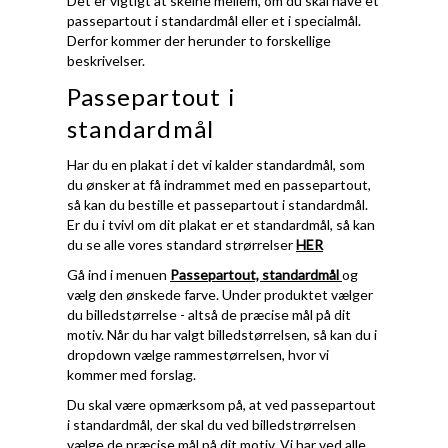
Det er vigtigt at skelne mellem, om du skal have et
passepartout i standardmål eller et i specialmål.
Derfor kommer der herunder to forskellige
beskrivelser.
Passepartout i
standardmål
Har du en plakat i det vi kalder standardmål, som
du ønsker at få indrammet med en passepartout,
så kan du bestille et passepartout i standardmål.
Er du i tvivl om dit plakat er et standardmål, så kan
du se alle vores standard strørrelser
HER
Gå ind i menuen
Passepartout, standardmål
og
vælg den ønskede farve. Under produktet vælger
du billedstørrelse - altså de præcise mål på dit
motiv. Når du har valgt billedstørrelsen, så kan du i
dropdown vælge rammestørrelsen, hvor vi
kommer med forslag.
Du skal være opmærksom på, at ved passepartout
i standardmål, der skal du ved billedstrørrelsen
vælge de præcise mål på dit motiv. Vi har ved alle