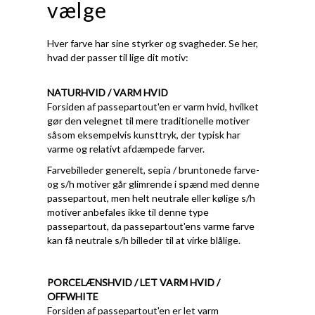
vælge
Hver farve har sine styrker og svagheder. Se her,
hvad der passer til lige dit motiv:
NATURHVID / VARM HVID
Forsiden af passepartout'en er varm hvid, hvilket
gør den velegnet til mere traditionelle motiver
såsom eksempelvis kunsttryk, der typisk har
varme og relativt afdæmpede farver.
Farvebilleder generelt, sepia / bruntonede farve-
og s/h motiver går glimrende i spænd med denne
passepartout, men helt neutrale eller kølige s/h
motiver anbefales ikke til denne type
passepartout, da passepartout'ens varme farve
kan få neutrale s/h billeder til at virke blålige.
PORCELÆNSHVID / LET VARM HVID /
OFFWHITE
Forsiden af passepartout'en er let varm