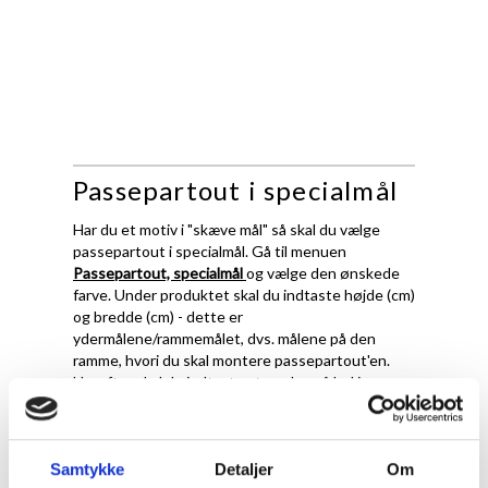
Passepartout i specialmål
Har du et motiv i "skæve mål" så skal du vælge
passepartout i specialmål. Gå til menuen
Passepartout, specialmål
og vælge den ønskede
farve. Under produktet skal du indtaste højde (cm)
og bredde (cm) - dette er
ydermålene/rammemålet, dvs. målene på den
ramme, hvori du skal montere passepartout'en.
Herefter skal du indtaste størrelse på hul i
passepartout.
Det er vigtigt at fremhæve, at ved passepartout i
specialmål, skærer vi ydermål og hulmål præcis
Samtykke
Detaljer
Om
efter de oplysningerne du giver os. Det betyder at