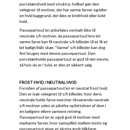
porcelænshvid med struktur, hvilket gør den
velegnet til motiver, der har varme farver og/eller
en hvid baggrund, der ikke er kridthvid eller kold
hvid.
Passepartout'en anbefales normalt ikke til
neutrale s/h motiver, da passepartout'ens let
varme farve kan få neutrale s/h billeder til at få et
let køligt/blåt skær. "Varme" s/h billeder kan dog
fint bruges med denne passepartout. Den
porcelænhvide passepartout er god til det meste,
så hvis du er i tvivl, er den et sikkert valg.
FROST HVID / NEUTRAL HVID
Forsiden af passepartout'en er neutral frost hvid.
Den er især velegnet til s/h billeder, hvor dens
neutrale hvide farve matcher tilsvarende neutrale
s/h motiver uden at påvirke opfattelsen af dem i
en køligere ellere varmere retning.
Passepartout'en er også god til motiver med
markante farver, hvor samspillet mellem motiv og
passepartout giver et ekstra godt blikfang.