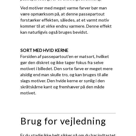
Ved motiver med meget varme farver bør man
være opmærksom på, at denne passepartout
forstærker effekten, således, at et varmt motiv
kommer til at virke endnu varmere. Denne effekt
kan naturligvis også bruges bevidst.
SORT MED HVID KERNE
Forsiden af passepartout'en er matsort, hvilket
gør den diskret og ikke tager fokus fra selve
motivet i billedet. Den sorte farve er meget mere
alsidig end man skulle tro, og kan bruges til alle
slags motiver. Den hvide kerne er synlig i den
skråtskårne kant og fremhæver på den måde
motivet.
Brug for vejledning
Er du stadig ikke helt sikker på om du har indtastet