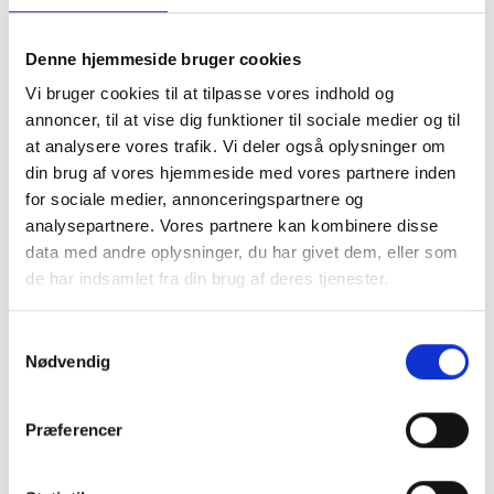
du her selv skal tage højde for et overlap til
montering. Du skal være opmærksom på ikke at
lave hulmålet samme strørrelse som dit motiv, da
Denne hjemmeside bruger cookies
det så vil falde i gennem. vi anbefaler at du laver
Vi bruger cookies til at tilpasse vores indhold og
hulmålet 1 cm mindre på hvert led, så du har 5 mm
annoncer, til at vise dig funktioner til sociale medier og til
til fastmomtering
.
at analysere vores trafik. Vi deler også oplysninger om
Ved Passepartout i specialmål er det meste
din brug af vores hjemmeside med vores partnere inden
muligt. Du kan både bestille et passepartout med
for sociale medier, annonceringspartnere og
flere huller, eller få placering præcis hvor du
ønsker. Vi anbefaler at du som minimum laver en
analysepartnere. Vores partnere kan kombinere disse
kant på 2 cm og op efter.
data med andre oplysninger, du har givet dem, eller som
Se eksempler herunder.
de har indsamlet fra din brug af deres tjenester.
Samtykkevalg
Nødvendig
Præferencer