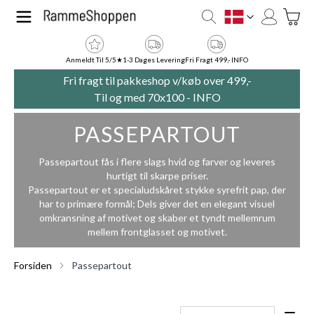
Skip to Content
Toggle
DK
Anmeldt Til 5/5★
1-3 Dages Levering
Fri Fragt 499,- INFO
Fri fragt til pakkeshop v/køb over 499,-
Til og med 70x100 -
INFO
PASSEPARTOUT
Passepartout fås i flere slags hvid og farver og leveres
hurtigt til skarpe priser.
Passepartout er et specialudskåret stykke syrefrit pap, der
har to primære formål; Dels giver det en elegant visuel
omkransning af motivet og skaber et tyndt mellemrum
mellem frontglasset og motivet.
Forsiden
Passepartout