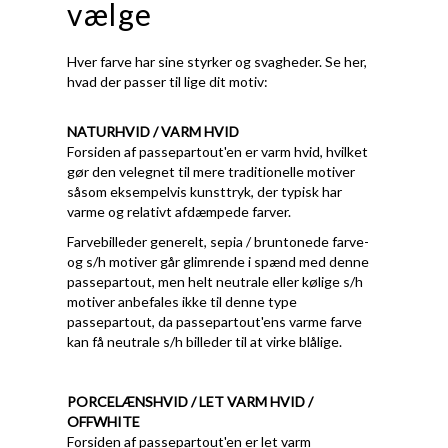
vælge
Hver farve har sine styrker og svagheder. Se her,
hvad der passer til lige dit motiv:
NATURHVID / VARM HVID
Forsiden af passepartout'en er varm hvid, hvilket
gør den velegnet til mere traditionelle motiver
såsom eksempelvis kunsttryk, der typisk har
varme og relativt afdæmpede farver.
Farvebilleder generelt, sepia / bruntonede farve-
og s/h motiver går glimrende i spænd med denne
passepartout, men helt neutrale eller kølige s/h
motiver anbefales ikke til denne type
passepartout, da passepartout'ens varme farve
kan få neutrale s/h billeder til at virke blålige.
PORCELÆNSHVID / LET VARM HVID /
OFFWHITE
Forsiden af passepartout'en er let varm