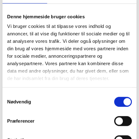
du her selv skal tage højde for et overlap til
montering. Du skal være opmærksom på ikke at
lave hulmålet samme strørrelse som dit motiv, da
Denne hjemmeside bruger cookies
det så vil falde i gennem. vi anbefaler at du laver
Vi bruger cookies til at tilpasse vores indhold og
hulmålet 1 cm mindre på hvert led, så du har 5 mm
annoncer, til at vise dig funktioner til sociale medier og til
til fastmomtering
.
at analysere vores trafik. Vi deler også oplysninger om
Ved Passepartout i specialmål er det meste
din brug af vores hjemmeside med vores partnere inden
muligt. Du kan både bestille et passepartout med
for sociale medier, annonceringspartnere og
flere huller, eller få placering præcis hvor du
ønsker. Vi anbefaler at du som minimum laver en
analysepartnere. Vores partnere kan kombinere disse
kant på 2 cm og op efter.
data med andre oplysninger, du har givet dem, eller som
Se eksempler herunder.
de har indsamlet fra din brug af deres tjenester.
Samtykkevalg
Nødvendig
Præferencer