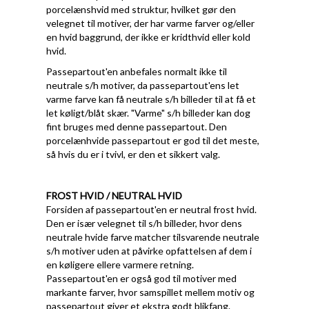
porcelænshvid med struktur, hvilket gør den
velegnet til motiver, der har varme farver og/eller
en hvid baggrund, der ikke er kridthvid eller kold
hvid.
Passepartout'en anbefales normalt ikke til
neutrale s/h motiver, da passepartout'ens let
varme farve kan få neutrale s/h billeder til at få et
let køligt/blåt skær. "Varme" s/h billeder kan dog
fint bruges med denne passepartout. Den
porcelænhvide passepartout er god til det meste,
så hvis du er i tvivl, er den et sikkert valg.
FROST HVID / NEUTRAL HVID
Forsiden af passepartout'en er neutral frost hvid.
Den er især velegnet til s/h billeder, hvor dens
neutrale hvide farve matcher tilsvarende neutrale
s/h motiver uden at påvirke opfattelsen af dem i
en køligere ellere varmere retning.
Passepartout'en er også god til motiver med
markante farver, hvor samspillet mellem motiv og
passepartout giver et ekstra godt blikfang.