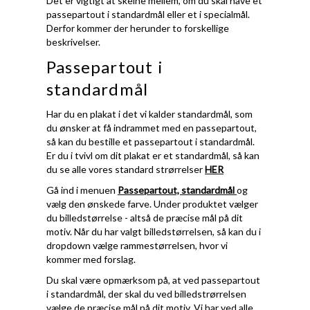
Det er vigtigt at skelne mellem, om du skal have et
passepartout i standardmål eller et i specialmål.
Derfor kommer der herunder to forskellige
beskrivelser.
Passepartout i
standardmål
Har du en plakat i det vi kalder standardmål, som
du ønsker at få indrammet med en passepartout,
så kan du bestille et passepartout i standardmål.
Er du i tvivl om dit plakat er et standardmål, så kan
du se alle vores standard strørrelser
HER
Gå ind i menuen
Passepartout, standardmål
og
vælg den ønskede farve. Under produktet vælger
du billedstørrelse - altså de præcise mål på dit
motiv. Når du har valgt billedstørrelsen, så kan du i
dropdown vælge rammestørrelsen, hvor vi
kommer med forslag.
Du skal være opmærksom på, at ved passepartout
i standardmål, der skal du ved billedstrørrelsen
vælge de præcise mål på dit motiv. Vi har ved alle