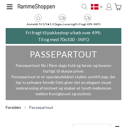
Skip to Content
Toggle
DK
Anmeldt Til 5/5★
1-3 Dages Levering
Fri Fragt 499,- INFO
Fri fragt til pakkeshop v/køb over 499,-
Til og med 70x100 -
INFO
PASSEPARTOUT
Passepartout fås i flere slags hvid og farver og leveres
hurtigt til skarpe priser.
Passepartout er et specialudskåret stykke syrefrit pap, der
har to primære formål; Dels giver det en elegant visuel
omkransning af motivet og skaber et tyndt mellemrum
mellem frontglasset og motivet.
Forsiden
Passepartout