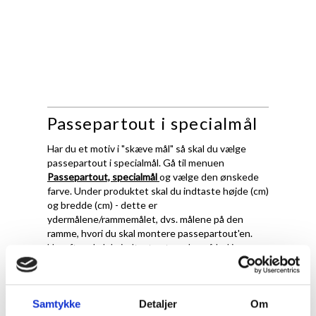
Passepartout i specialmål
Har du et motiv i "skæve mål" så skal du vælge
passepartout i specialmål. Gå til menuen
Passepartout, specialmål
og vælge den ønskede
farve. Under produktet skal du indtaste højde (cm)
og bredde (cm) - dette er
ydermålene/rammemålet, dvs. målene på den
ramme, hvori du skal montere passepartout'en.
Herefter skal du indtaste størrelse på hul i
passepartout.
Det er vigtigt at fremhæve, at ved passepartout i
specialmål, skærer vi ydermål og hulmål præcis
Samtykke
Detaljer
Om
efter de oplysningerne du giver os. Det betyder at