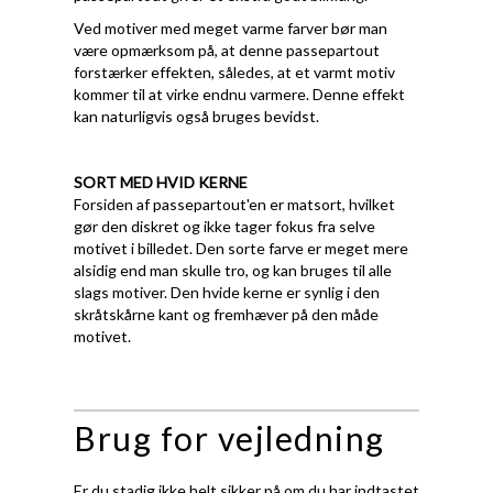
Ved motiver med meget varme farver bør man
være opmærksom på, at denne passepartout
forstærker effekten, således, at et varmt motiv
kommer til at virke endnu varmere. Denne effekt
kan naturligvis også bruges bevidst.
SORT MED HVID KERNE
Forsiden af passepartout'en er matsort, hvilket
gør den diskret og ikke tager fokus fra selve
motivet i billedet. Den sorte farve er meget mere
alsidig end man skulle tro, og kan bruges til alle
slags motiver. Den hvide kerne er synlig i den
skråtskårne kant og fremhæver på den måde
motivet.
Brug for vejledning
Er du stadig ikke helt sikker på om du har indtastet