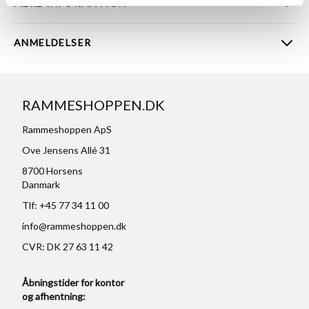
MERE INFORMATION
ANMELDELSER
RAMMESHOPPEN.DK
Rammeshoppen ApS
Ove Jensens Allé 31
8700 Horsens
Danmark
Tlf: +45 77 34 11 00
info@rammeshoppen.dk
CVR: DK 27 63 11 42
Åbningstider for kontor
og afhentning: