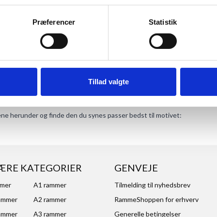
ANMELDT TIL 5/5★
Præferencer
Statistik
Tillad valgte
ANMELDELSER
kene herunder og finde den du synes passer bedst til motivet:
ÆRE KATEGORIER
GENVEJE
mmer
A1 rammer
Tilmelding til nyhedsbrev
ammer
A2 rammer
RammeShoppen for erhverv
ammer
A3 rammer
Generelle betingelser