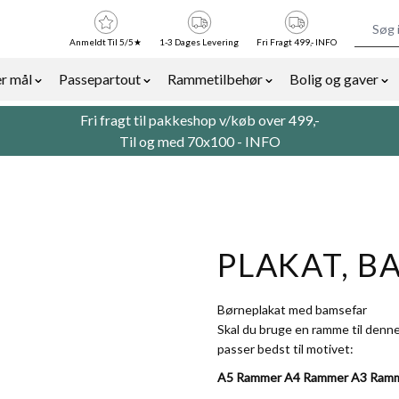
Anmeldt Til 5/5★
1-3 Dages Levering
Fri Fragt 499,- INFO
r mål
Passepartout
Rammetilbehør
Bolig og gaver
or Billedrammer category
Show submenu for Rammer efter mål category
Show submenu for Passepartout categor
Show submenu for Ra
Sh
Fri fragt til pakkeshop v/køb over 499,-
Til og med 70x100 -
INFO
PLAKAT, B
Børneplakat med bamsefar
Skal du bruge en ramme til denne
passer bedst til motivet:
A5 Rammer
A4 Rammer
A3 Ram