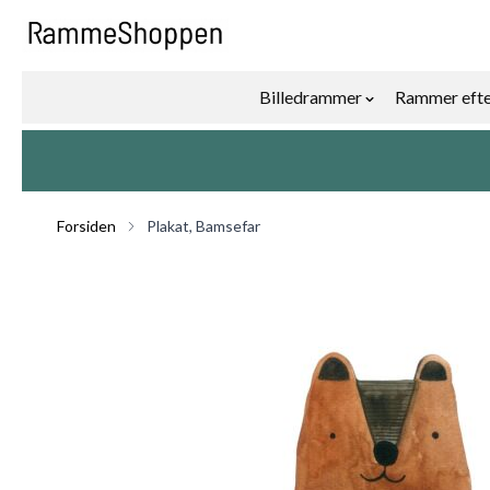
Skip to Content
Billedrammer
Rammer efte
Show submenu f
Forsiden
Plakat, Bamsefar