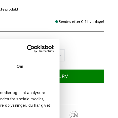
tte produkt
Sendes efter 0-1 hverdage!
Om
TILFØJ TIL KURV
 medier og til at analysere
★
Anmeldt til 5/5
★
nden for sociale medier,
e oplysninger, du har givet