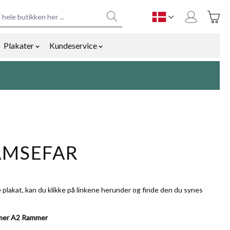
Toggle
DK
Plakater
Kundeservice
y
mmetilbehør category
ow submenu for Bolig og gaver category
Show submenu for Plakater category
Show submenu for Kundeservice cat
AMSEFAR
 plakat, kan du klikke på linkene herunder og finde den du synes
mer
A2 Rammer