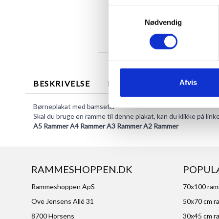
Samtykkevalg
Nødvendig
Afvis
BESKRIVELSE
MERE INFORMATION
Børneplakat med bamsefar
Skal du bruge en ramme til denne plakat, kan du klikke på lin
A5 Rammer
A4 Rammer
A3 Rammer
A2 Rammer
RAMMESHOPPEN.DK
POPUL
Rammeshoppen ApS
70x100 ra
Ove Jensens Allé 31
50x70 cm r
8700 Horsens
30x45 cm r