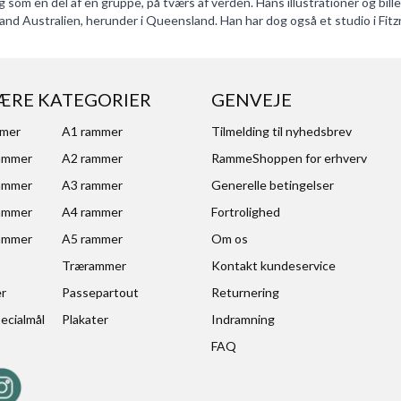
 og som en del af en gruppe, på tværs af verden. Hans illustrationer og bil
emland Australien, herunder i Queensland. Han har dog også et studio i Fit
ÆRE KATEGORIER
GENVEJE
mmer
A1 rammer
Tilmelding til nyhedsbrev
ammer
A2 rammer
RammeShoppen for erhverv
ammer
A3 rammer
Generelle betingelser
ammer
A4 rammer
Fortrolighed
ammer
A5 rammer
Om os
Trærammer
Kontakt kundeservice
er
Passepartout
Returnering
ecialmål
Plakater
Indramning
FAQ