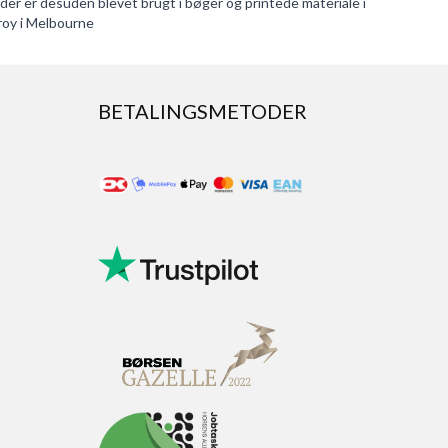
leder er desuden blevet brugt i bøger og printede materiale i
zroy i Melbourne
BETALINGSMETODER