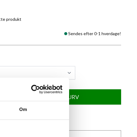
tte produkt
Sendes efter 0-1 hverdage!
TILFØJ TIL KURV
Om
★
Anmeldt til 5/5
★