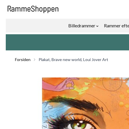
Skip to Content
Billedrammer
Rammer efte
Show submenu f
Forsiden
Plakat, Brave new world, Loui Jover Art