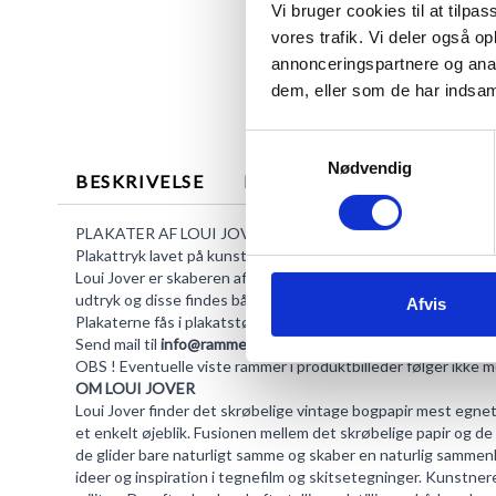
Vi bruger cookies til at tilpas
vores trafik. Vi deler også 
annonceringspartnere og anal
dem, eller som de har indsaml
Samtykkevalg
Nødvendig
BESKRIVELSE
MERE INFORMATION
PLAKATER AF LOUI JOVER ART
Plakattryk lavet på kunstbillede med tegning, kul og farvekridt
Loui Jover er skaberen af denne genre inden for kunst - tekn
udtryk og disse findes både i erhvervssammenhænge og hos pr
Afvis
Plakaterne fås i plakatstørrelser som vælges i dropdownfelt
Send mail til
info@rammeshoppen.dk
ved tvivl eller spørgsmå
OBS ! Eventuelle viste rammer i produktbilleder følger ikke
OM LOUI JOVER
Loui Jover finder det skrøbelige vintage bogpapir mest egnet so
et enkelt øjeblik. Fusionen mellem det skrøbelige papir og de 
de glider bare naturligt samme og skaber en naturlig sammenh
ideer og inspiration i tegnefilm og skitsetegninger. Kunstner