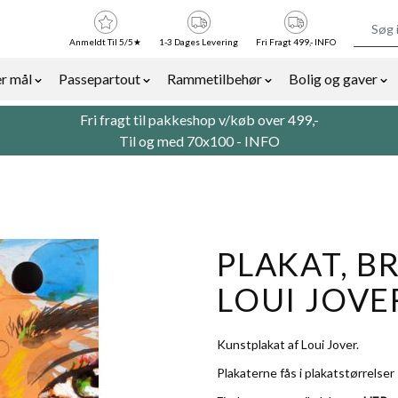
Anmeldt Til 5/5★
1-3 Dages Levering
Fri Fragt 499,- INFO
r mål
Passepartout
Rammetilbehør
Bolig og gaver
or Billedrammer category
Show submenu for Rammer efter mål category
Show submenu for Passepartout categor
Show submenu for Ra
Sh
Fri fragt til pakkeshop v/køb over 499,-
Til og med 70x100 -
INFO
PLAKAT, B
LOUI JOVE
Kunstplakat af Loui Jover.
Plakaterne fås i plakatstørrelse