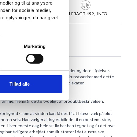
 medier og til at analysere
nden for sociale medier,
1-3 DAGES LEVERING
FRI FRAGT 499,- INFO
e oplysninger, du har givet
Marketing
ver de seneste 10 år. Fokus er på kvinder og deres følelser.
abt mere end 300 forskellige originale kunstværker med dette
nset antal tryk af, som sælges som plakater.
Tillad alle
ramme, fremgår dette tydeligt af produktbeskrivelsen.
røbelighed - som at vinden kan få det til at blæse væk på blot
eren selv. Han vælger aldrig et billede til en bestemt side,
n. Hver eneste dag hele sit liv har han tegnet og fu det nye
 har tidligere arbejdet som illustrator i det australske