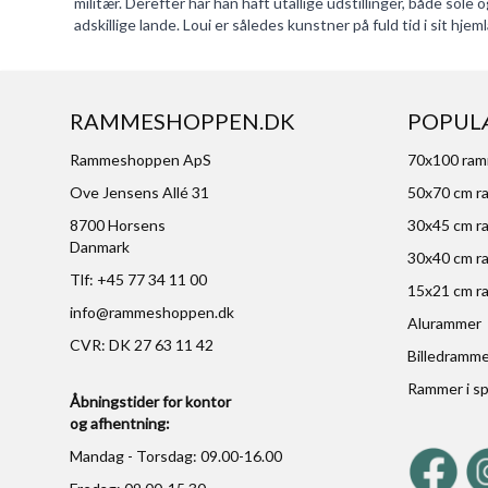
militær. Derefter har han haft utallige udstillinger, både sole
adskillige lande. Loui er således kunstner på fuld tid i sit hj
RAMMESHOPPEN.DK
POPUL
Rammeshoppen ApS
70x100 ra
Ove Jensens Allé 31
50x70 cm r
8700 Horsens
30x45 cm r
Danmark
30x40 cm r
Tlf: +45 77 34 11 00
15x21 cm r
info@rammeshoppen.dk
Alurammer
CVR: DK 27 63 11 42
Billedramm
Rammer i sp
Åbningstider for kontor
og afhentning:
Mandag - Torsdag: 09.00-16.00