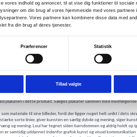
se vores indhold og annoncer, til at vise dig funktioner til sociale
oplysninger om din brug af vores hjemmeside med vores partnere i
ANMELDT TIL 5/5★
ysepartnere. Vores partnere kan kombinere disse data med andr
et fra din brug af deres tjenester.
Præferencer
Statistik
ANMELDELSER
 på vintage bogpapir. Motivet er en del af en serie der har udviklet sig o
ikken, brugen af bogpapir og den ekspressionistiske popstil. Han har sk
ivate samlere i mere end 60 lande. Disse kunstværk findes der et begræ
Tillad valgte
et. Ved henvendelse kan andre ønskede formater muligvis også sælges.
l
 med plakaten i dette produkt. Sælges plakater sammen med medfølgende 
m materiale til sine billeder, fordi der ligger noget helt unikt i dets sk
stærke sorte linier, giver kunsten en særlig dybde og mening, siger kunstn
æng og mening. Loui har tegnet siden barndommen og aldrig holdt op ige
en er samtidig uddannet indenfor grafisk kunst og visuel kommunikation og