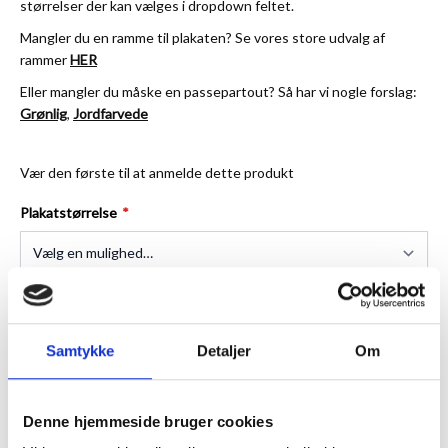
størrelser der kan vælges i dropdown feltet.
Mangler du en ramme til plakaten? Se vores store udvalg af
rammer
HER
Eller mangler du måske en passepartout? Så har vi nogle forslag:
Grønlig
,
Jordfarvede
Vær den første til at anmelde dette produkt
Plakatstørrelse
★
Anmeldt til 5/5
★
Samtykke
Detaljer
Om
ANMELDT TIL 5/5★
1-3 DAGES LEVERING
FRI FRAGT 499,- INFO
Denne hjemmeside bruger cookies