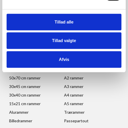
Åbningstider for kontor
og afhentning:
Mandag - Torsdag: 09.00-16.00
Tillad alle
Fredag: 09.00-15.30
Lørdag, søndag og helligdage: Lukket
Ved højtider og ferie kan ændringer forekomme. Se mere
her
Tillad valgte
POPULÆRE KATEGORIER
Afvis
70x100 rammer
A1 rammer
50x70 cm rammer
A2 rammer
30x45 cm rammer
A3 rammer
30x40 cm rammer
A4 rammer
15x21 cm rammer
A5 rammer
Alurammer
Trærammer
Billedrammer
Passepartout