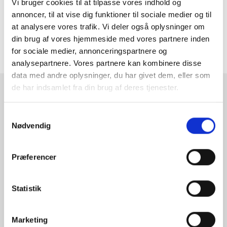
Vi bruger cookies til at tilpasse vores indhold og
annoncer, til at vise dig funktioner til sociale medier og til
MERE INFORMATION
at analysere vores trafik. Vi deler også oplysninger om
din brug af vores hjemmeside med vores partnere inden
ANMELDELSER
for sociale medier, annonceringspartnere og
analysepartnere. Vores partnere kan kombinere disse
data med andre oplysninger, du har givet dem, eller som
de har indsamlet fra din brug af deres tjenester.
RAMMESHOPPEN.DK
Rammeshoppen ApS
Samtykkevalg
Nødvendig
Ove Jensens Allé 31
8700 Horsens
Danmark
Præferencer
Tlf: +45 77 34 11 00
info@rammeshoppen.dk
Statistik
CVR: DK 27 63 11 42
Marketing