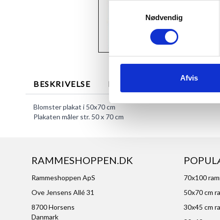
Samtykkevalg
Nødvendig
Afvis
BESKRIVELSE
MERE INFORMATION
Blomster plakat i 50x70 cm
Plakaten måler str. 50 x 70 cm
RAMMESHOPPEN.DK
POPUL
Rammeshoppen ApS
70x100 ra
Ove Jensens Allé 31
50x70 cm r
8700 Horsens
30x45 cm r
Danmark