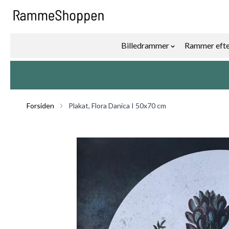
Skip to Content
Billedrammer
Rammer efte
Show submenu f
Forsiden
Plakat, Flora Danica I 50x70 cm