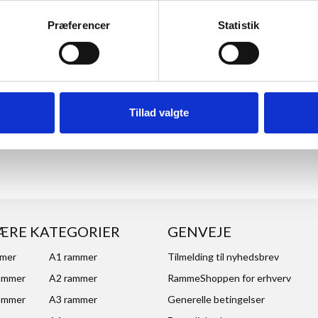
Præferencer
Statistik
Tillad valgte
ANMELDELSER
ÆRE KATEGORIER
GENVEJE
mmer
A1 rammer
Tilmelding til nyhedsbrev
ammer
A2 rammer
RammeShoppen for erhverv
ammer
A3 rammer
Generelle betingelser