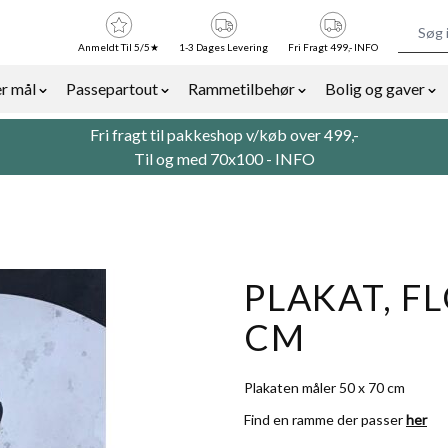
Anmeldt Til 5/5★
1-3 Dages Levering
Fri Fragt 499,- INFO
r mål
Passepartout
Rammetilbehør
Bolig og gaver
or Billedrammer category
Show submenu for Rammer efter mål category
Show submenu for Passepartout categor
Show submenu for Ra
Sh
Fri fragt til pakkeshop v/køb over 499,-
Til og med 70x100 -
INFO
PLAKAT, F
CM
Plakaten måler 50 x 70 cm
Find en ramme der passer
her