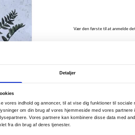
Vær den første til at anmelde de
299,00 kr.
Detaljer
ookies
se vores indhold og annoncer, til at vise dig funktioner til sociale
ANMELDT TIL 5/5★
oplysninger om din brug af vores hjemmeside med vores partnere i
ysepartnere. Vores partnere kan kombinere disse data med andr
et fra din brug af deres tjenester.
ew larger image