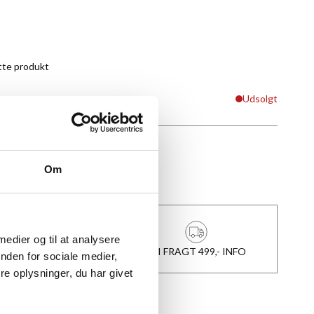
tte produkt
Udsolgt
Om
★
Anmeldt til 5/5
★
 medier og til at analysere
1-3 DAGES LEVERING
FRI FRAGT 499,- INFO
nden for sociale medier,
e oplysninger, du har givet