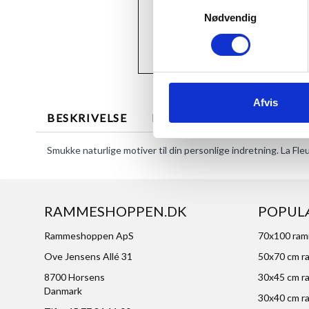
Samtykkevalg
Nødvendig
Afvis
BESKRIVELSE
MERE INFORMATION
Smukke naturlige motiver til din personlige indretning. La Fleu
RAMMESHOPPEN.DK
POPUL
Rammeshoppen ApS
70x100 ra
Ove Jensens Allé 31
50x70 cm r
8700 Horsens
30x45 cm r
Danmark
30x40 cm r