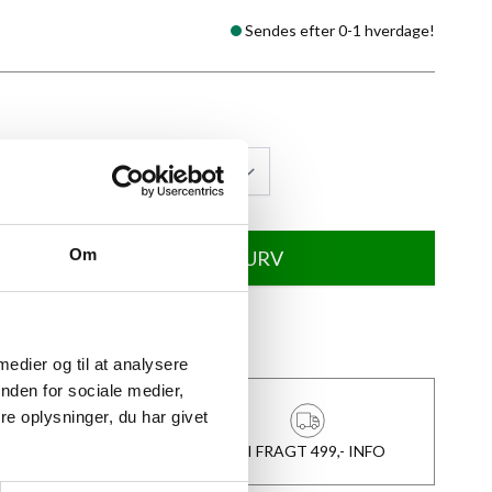
Sendes efter 0-1 hverdage!
Om
TILFØJ TIL KURV
★
Anmeldt til 5/5
★
 medier og til at analysere
nden for sociale medier,
e oplysninger, du har givet
1-3 DAGES LEVERING
FRI FRAGT 499,- INFO