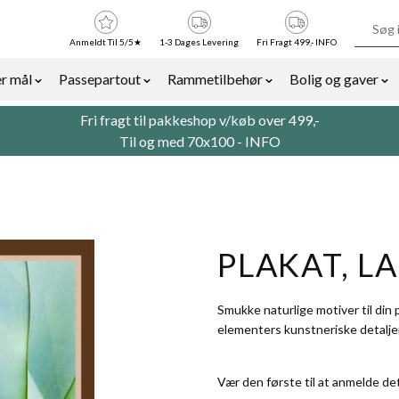
Anmeldt Til 5/5★
1-3 Dages Levering
Fri Fragt 499,- INFO
r mål
Passepartout
Rammetilbehør
Bolig og gaver
or Billedrammer category
Show submenu for Rammer efter mål category
Show submenu for Passepartout categor
Show submenu for Ra
Sh
Fri fragt til pakkeshop v/køb over 499,-
Til og med 70x100 -
INFO
PLAKAT, L
Smukke naturlige motiver til din p
elementers kunstneriske detaljer
Vær den første til at anmelde de