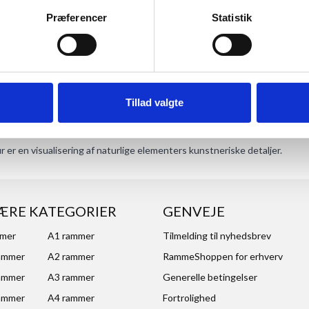
Præferencer
Statistik
Tillad valgte
ANMELDELSER
r er en visualisering af naturlige elementers kunstneriske detaljer.
ÆRE KATEGORIER
GENVEJE
mmer
A1 rammer
Tilmelding til nyhedsbrev
ammer
A2 rammer
RammeShoppen for erhverv
ammer
A3 rammer
Generelle betingelser
ammer
A4 rammer
Fortrolighed