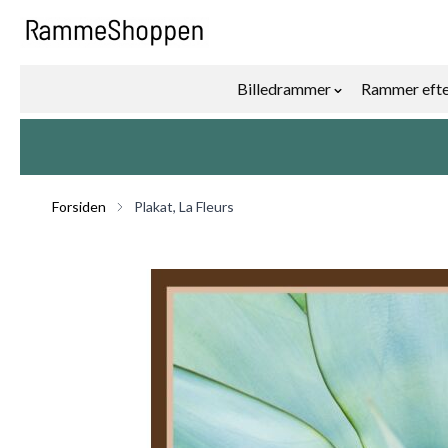
Skip to Content
Billedrammer
Rammer efte
Show submenu f
Forsiden
Plakat, La Fleurs