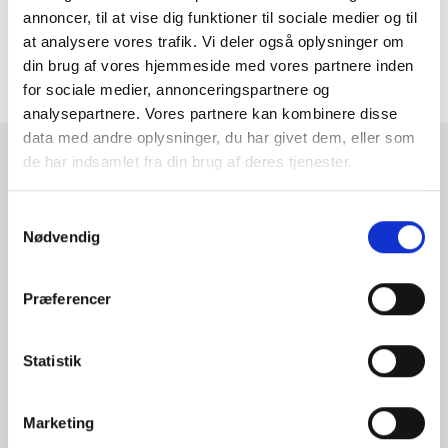
annoncer, til at vise dig funktioner til sociale medier og til
MERE INFORMATION
at analysere vores trafik. Vi deler også oplysninger om
din brug af vores hjemmeside med vores partnere inden
ANMELDELSER
for sociale medier, annonceringspartnere og
analysepartnere. Vores partnere kan kombinere disse
data med andre oplysninger, du har givet dem, eller som
de har indsamlet fra din brug af deres tjenester.
RAMMESHOPPEN.DK
Rammeshoppen ApS
Samtykkevalg
Ove Jensens Allé 31
Nødvendig
8700 Horsens
Danmark
Præferencer
Tlf: +45 77 34 11 00
info@rammeshoppen.dk
Statistik
CVR: DK 27 63 11 42
Marketing
Åbningstider for kontor
og afhentning: