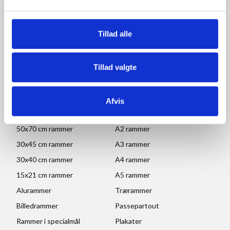
Mandag - Torsdag: 09.00-16.00
Fredag: 09.00-15.30
Tillad alle
Lørdag, søndag og helligdage: Lukket
Ved højtider og ferie kan ændringer forekomme. Se mere
her
Tillad valgte
POPULÆRE KATEGORIER
Afvis
70x100 rammer
A1 rammer
50x70 cm rammer
A2 rammer
30x45 cm rammer
A3 rammer
30x40 cm rammer
A4 rammer
15x21 cm rammer
A5 rammer
Alurammer
Trærammer
Billedrammer
Passepartout
Rammer i specialmål
Plakater