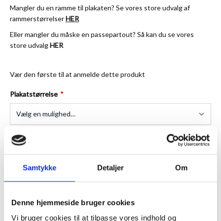
Mangler du en ramme til plakaten? Se vores store udvalg af
rammerstørrelser
HER
Eller mangler du måske en passepartout? Så kan du se vores
store udvalg
HER
Vær den første til at anmelde dette produkt
Plakatstørrelse
★
Anmeldt til 5/5
★
Samtykke
Detaljer
Om
ANMELDT TIL 5/5★
1-3 DAGES LEVERING
FRI FRAGT 499,- INFO
Denne hjemmeside bruger cookies
Vi bruger cookies til at tilpasse vores indhold og