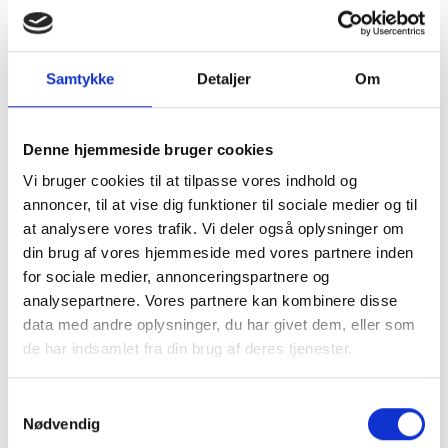
BESKRIVELSE
Samtykke
Detaljer
Om
STIMULER FANTASIEN MED FABELDYR
Den flyvende dinosaur venter på at æggene klækker
Denne hjemmeside bruger cookies
Indret børneværelset med plakater med fabeldyr. Kun fantasien
sætter grænser for hvad sådan et kan, hvor det kommer fra og
Vi bruger cookies til at tilpasse vores indhold og
hvor det bor. Farverne er glade men passer godt ind i nordisk
annoncer, til at vise dig funktioner til sociale medier og til
boligsstil og udstråler samtidig masser af glæde og kærlighed.
at analysere vores trafik. Vi deler også oplysninger om
Plakaten findes i A5,A4,A3 og A2. Størrelsen vælges i
din brug af vores hjemmeside med vores partnere inden
dropdownmenuen og prisen for størrelsen vil herefter vises i
for sociale medier, annonceringspartnere og
prisfeltet.
Skal du bruge en ramme til denne plakat, kan du klikke på linkene
analysepartnere. Vores partnere kan kombinere disse
herunder og finde den du synes passer bedst til motivet:
data med andre oplysninger, du har givet dem, eller som
A5 Rammer
A4 Rammer
A3 Rammer
A2 Rammer
de har indsamlet fra din brug af deres tjenester.
MERE INFORMATION
Samtykkevalg
Nødvendig