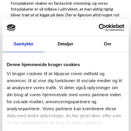
Fotoplakater skaber en fantastisk stemning, og vores
fotoplakater er så tidløse i udtrykket, at man aldrig rigtig
bliver træt af at kigge på dem. Der er ligesom altid noget nyt
at opdage i motiverne, og hos RammeShoppen finder du
fotoplakater for enhver smag, der passer supergodt ind i
indretningen i de fleste hjem.
Samtykke
Detaljer
Om
Køb fotoplakater til
hjemmet online
Denne hjemmeside bruger cookies
Vi bruger cookies til at tilpasse vores indhold og
Vi har gjort det nemt at bestille ny kunst hjem til dine
annoncer, til at vise dig funktioner til sociale medier og til
vægge. Vores udvalg af fotoplakater spænder bredt, og
at analysere vores trafik. Vi deler også oplysninger om
nærmest uanset hvad du er til, kan du finde nye
fotoplakater her, der matcher dine præferencer. Vælg blandt
din brug af vores hjemmeside med vores partnere inden
mange forskellige motiver og plakatstørrelser, og lad én
for sociale medier, annonceringspartnere og
fotoplakat hænge alene i rummet, eller skab en hel billedvæg
analysepartnere. Vores partnere kan kombinere disse
med den ene fortryllende fotoplakat efter den anden. Det
data med andre oplysninger, du har givet dem, eller som
er kun fantasien – og pladsen på væggene naturligvis – der
de har indsamlet fra din brug af deres tjenester.
sætter grænser for, hvordan du kan indrette med
fotoplakater, og vi håber, at du vil finde netop de