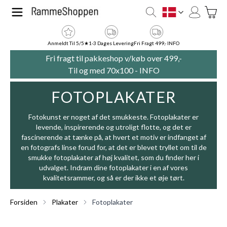
Skip to Content
Toggle
DK
Anmeldt Til 5/5★
1-3 Dages Levering
Fri Fragt 499,- INFO
Fri fragt til pakkeshop v/køb over 499,-
Til og med 70x100 -
INFO
FOTOPLAKATER
Fotokunst er noget af det smukkeste. Fotoplakater er
levende, inspirerende og utroligt flotte, og det er
fascinerende at tænke på, at hvert et motiv er indfanget af
en fotografs linse forud for, at det er blevet tryllet om til de
smukke fotoplakater af høj kvalitet, som du finder her i
udvalget. Indram dine fotoplakater i en af vores
kvalitetsrammer
, og så er der ikke et øje tørt.
Forsiden
Plakater
Fotoplakater