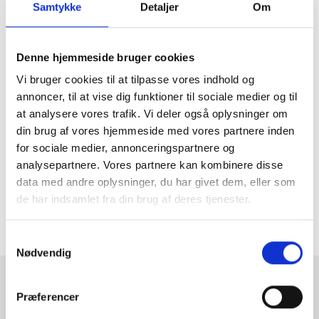
Udforsk vores store
Samtykke
Detaljer
Om
udvalg af grafiske
plakater
Denne hjemmeside bruger cookies
Vi bruger cookies til at tilpasse vores indhold og
Vi har utrolige mange fine grafiske plakater i vores
annoncer, til at vise dig funktioner til sociale medier og til
sortiment. Der er noget for enhver smag og stilmæssig
at analysere vores trafik. Vi deler også oplysninger om
præference. Her kan du både finde plakater af storbyer,
abstrakte motiver, stregtegninger til citatplakater.
din brug af vores hjemmeside med vores partnere inden
for sociale medier, annonceringspartnere og
Mangler du en ramme til din plakat? Så har vi naturligvis også
analysepartnere. Vores partnere kan kombinere disse
et stort udvalg af rammer i forskellige størrelser. Find den
ramme, der passer til din plakat
her
. Er du på udkig efter en
data med andre oplysninger, du har givet dem, eller som
ramme i en særlig størrelse, så kan du også finde dem på
de har indsamlet fra din brug af deres tjenester.
vores webshop lige
her
.
Samtykkevalg
Nødvendig
RAMMESHOPPEN.DK
Præferencer
Rammeshoppen ApS