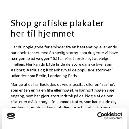
Shop grafiske plakater
her til hjemmet
Har du nogle gode ferieminder fra en bestemt by, eller er du
bare helt tosset med én særlig storby, som du gerne vil have
hængende på væggen? Så har vi lidt forskelligt at vælge
imellem. Her kan du både finde de store danske byer som
Aalborg, Aarhus og København til de populære storbyer i
udlandet som Berlin, London og Paris.
Mange af os har ligeledes et yndlingscitat eller en ”saying”,
som enten er fra en film eller noget, vi har hørt nogen sige
engang, som har gjort stort indtryk på os. Nogle af de her
citater er måske nogle følsomme citater, som kan minde dig
om, hvor langt du er kommet i livet. Her har vi alt fra pyt-
plakaten til de dage, hvor alting bare sejler, til
motivationscitater såsom ”Go the extra mile”.