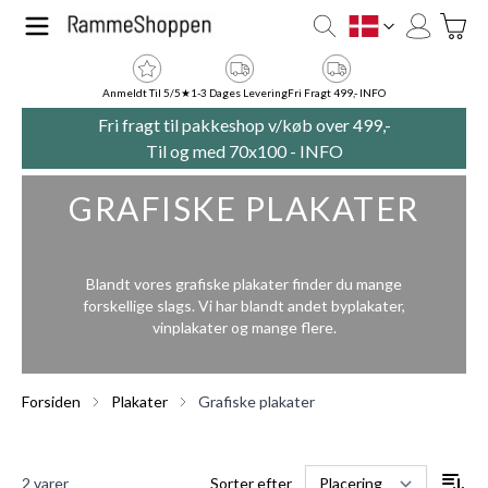
Skip to Content
Toggle
DK
Anmeldt Til 5/5★
1-3 Dages Levering
Fri Fragt 499,- INFO
Fri fragt til pakkeshop v/køb over 499,-
Til og med 70x100 -
INFO
GRAFISKE PLAKATER
Blandt vores grafiske plakater finder du mange
forskellige slags. Vi har blandt andet byplakater,
vinplakater og mange flere.
Forsiden
Plakater
Grafiske plakater
2
varer
Sorter efter