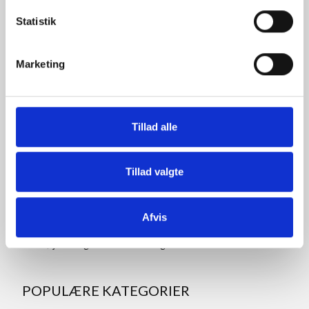
Ove Jensens Allé 31
Statistik
8700 Horsens
Danmark
Marketing
Tlf: +45 77 34 11 00
info@rammeshoppen.dk
CVR: DK 27 63 11 42
Tillad alle
Åbningstider for kontor
og afhentning:
Tillad valgte
Mandag - Torsdag: 09.00-16.00
Fredag: 09.00-15.30
Afvis
Lørdag, søndag og helligdage: Lukket
Ved højtider og ferie kan ændringer forekomme. Se mere
her
POPULÆRE KATEGORIER