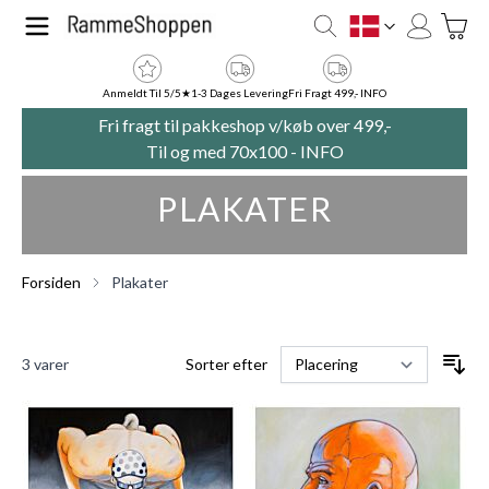
Skip to Content
Toggle
DK
Anmeldt Til 5/5★
1-3 Dages Levering
Fri Fragt 499,- INFO
Fri fragt til pakkeshop v/køb over 499,-
Til og med 70x100 -
INFO
PLAKATER
Forsiden
Plakater
3
varer
Sorter efter