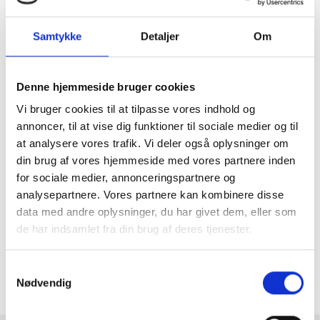
Jover og forskellige udstillingsplakater med kendte
kunstnere. Derudover findes der også plakater med danske
byer, områder og andre velbesøgte steder. Du kan også
Samtykke
Detaljer
Om
finde nuttede og lærerige plakater til børneværelset.
Sæt dit personlige præg
Denne hjemmeside bruger cookies
Sæt dit eget præg på din bolig med de forskellige varianter
Vi bruger cookies til at tilpasse vores indhold og
af plakater. Det er lige netop med plakater, at du har
annoncer, til at vise dig funktioner til sociale medier og til
mulighed for at sætte dit personlige præg! Mange af vores
plakater findes i forskellige størrelser, som du finder på den
at analysere vores trafik. Vi deler også oplysninger om
enkelte plakat. Lav en billedvæg eller brug blot en enkelt
din brug af vores hjemmeside med vores partnere inden
plakat.
for sociale medier, annonceringspartnere og
Mangler du en ramme eller
analysepartnere. Vores partnere kan kombinere disse
data med andre oplysninger, du har givet dem, eller som
passepartout til din plakat?
de har indsamlet fra din brug af deres tjenester.
Se udvalget af rammer
her
Se udvalget af passepartout
her
Samtykkevalg
Nødvendig