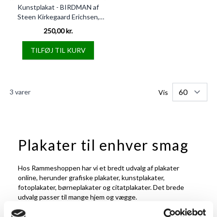
Kunstplakat - BIRDMAN af
Steen Kirkegaard Erichsen,
70x70 cm
250,00 kr.
TILFØJ TIL KURV
3
varer
Vis
Plakater til enhver smag
Hos Rammeshoppen har vi et bredt udvalg af plakater
online, herunder grafiske plakater, kunstplakater,
fotoplakater, børneplakater og citatplakater. Det brede
udvalg passer til mange hjem og vægge.
Vores udvalg af plakater indeholder bl.a. motiver fra Loui