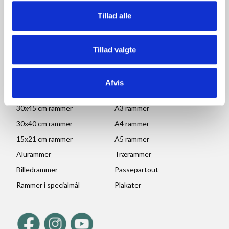
Lørdag, søndag og helligdage: Lukket
Tillad alle
Ved højtider og ferie kan ændringer forekomme. Se mere
her
Tillad valgte
POPULÆRE KATEGORIER
70x100 rammer
A1 rammer
Afvis
50x70 cm rammer
A2 rammer
30x45 cm rammer
A3 rammer
30x40 cm rammer
A4 rammer
15x21 cm rammer
A5 rammer
Alurammer
Trærammer
Billedrammer
Passepartout
Rammer i specialmål
Plakater