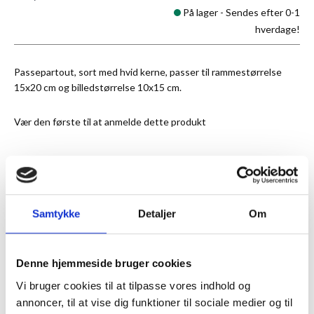
På lager -
Sendes efter 0-1
hverdage!
Passepartout, sort med hvid kerne, passer til rammestørrelse
15x20 cm og billedstørrelse 10x15 cm.
Vær den første til at anmelde dette produkt
★
Anmeldt til 5/5
★
Samtykke
Detaljer
Om
ANMELDT TIL 5/5★
1-3 DAGES LEVERING
FRI FRAGT 499,- INFO
Denne hjemmeside bruger cookies
MERE INFORMATION
Vi bruger cookies til at tilpasse vores indhold og
annoncer, til at vise dig funktioner til sociale medier og til