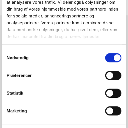
at analysere vores trafik. Vi deler også oplysninger om
ANMELDELSER
din brug af vores hjemmeside med vores partnere inden
for sociale medier, annonceringspartnere og
analysepartnere. Vores partnere kan kombinere disse
RAMMESHOPPEN.DK
data med andre oplysninger, du har givet dem, eller som
de har indsamlet fra din brug af deres tjenester.
Rammeshoppen ApS
Ove Jensens Allé 31
Samtykkevalg
8700 Horsens
Nødvendig
Danmark
Tlf: +45 77 34 11 00
Præferencer
info@rammeshoppen.dk
CVR: DK 27 63 11 42
Statistik
Åbningstider for kontor
og afhentning:
Marketing
Mandag - Torsdag: 09.00-16.00
Fredag: 09.00-15.30