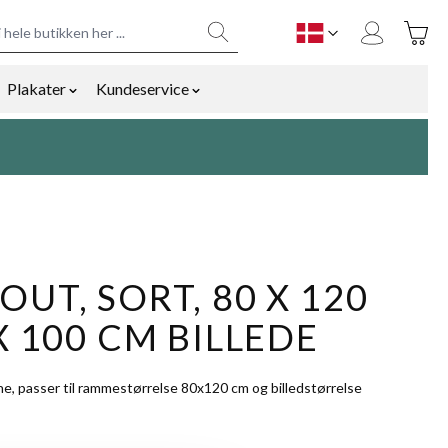
Toggle
DK
Plakater
Kundeservice
y
mmetilbehør category
ow submenu for Bolig og gaver category
Show submenu for Plakater category
Show submenu for Kundeservice cat
OUT, SORT, 80 X 120
X 100 CM BILLEDE
e, passer til rammestørrelse 80x120 cm og billedstørrelse