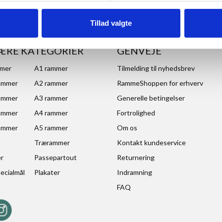
Tillad valgte
ÆRE KATEGORIER
GENVEJE
mmer
A1 rammer
Tilmelding til nyhedsbrev
ammer
A2 rammer
RammeShoppen for erhverv
ammer
A3 rammer
Generelle betingelser
ammer
A4 rammer
Fortrolighed
ammer
A5 rammer
Om os
Trærammer
Kontakt kundeservice
er
Passepartout
Returnering
ecialmål
Plakater
Indramning
FAQ