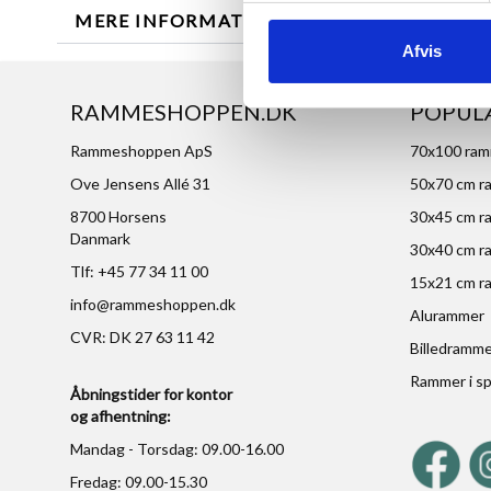
MERE INFORMATION
ANMELDELSER
Afvis
RAMMESHOPPEN.DK
POPUL
Rammeshoppen ApS
70x100 ra
Ove Jensens Allé 31
50x70 cm r
8700 Horsens
30x45 cm r
Danmark
30x40 cm r
Tlf: +45 77 34 11 00
15x21 cm r
info@rammeshoppen.dk
Alurammer
CVR: DK 27 63 11 42
Billedramm
Rammer i sp
Åbningstider for kontor
og afhentning:
Mandag - Torsdag: 09.00-16.00
Fredag: 09.00-15.30