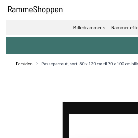
Skip to Content
Billedrammer
Rammer efte
Show submenu f
Forsiden
Passepartout, sort, 80 x 120 cm til 70 x 100 cm bil