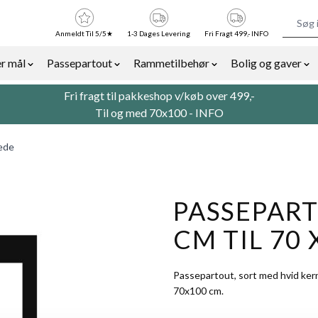
Anmeldt Til 5/5★
1-3 Dages Levering
Fri Fragt 499,- INFO
r mål
Passepartout
Rammetilbehør
Bolig og gaver
or Billedrammer category
Show submenu for Rammer efter mål category
Show submenu for Passepartout categor
Show submenu for Ra
Sh
Fri fragt til pakkeshop v/køb over 499,-
Til og med 70x100 -
INFO
lede
PASSEPART
CM TIL 70 
Passepartout, sort med hvid kern
70x100 cm.