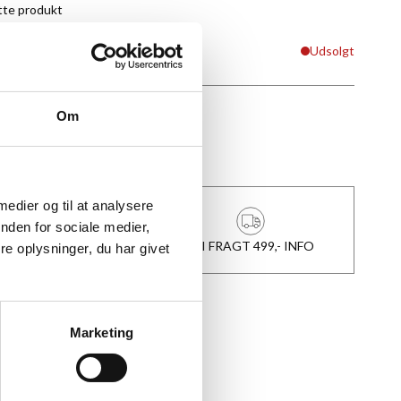
tte produkt
Udsolgt
Om
★
Anmeldt til 5/5
★
 medier og til at analysere
nden for sociale medier,
1-3 DAGES LEVERING
FRI FRAGT 499,- INFO
e oplysninger, du har givet
Marketing