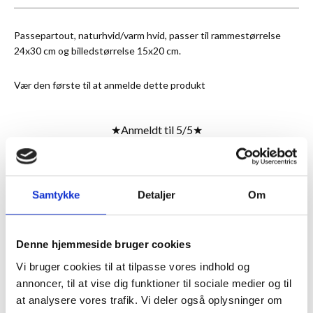
Passepartout, naturhvid/varm hvid, passer til rammestørrelse
24x30 cm og billedstørrelse 15x20 cm.
Vær den første til at anmelde dette produkt
★
Anmeldt til 5/5
★
ANMELDT TIL 5/5★
1-3 DAGES LEVERING
FRI FRAGT 499,- INFO
Samtykke
Detaljer
Om
MERE INFORMATION
Denne hjemmeside bruger cookies
Vi bruger cookies til at tilpasse vores indhold og
annoncer, til at vise dig funktioner til sociale medier og til
ANMELDELSER
at analysere vores trafik. Vi deler også oplysninger om