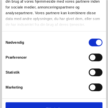
din brug af vores hjemmeside med vores partnere inden
for sociale medier, annonceringspartnere og
RAMMESHOPPEN.DK
analysepartnere. Vores partnere kan kombinere disse
data med andre oplysninger, du har givet dem, eller som
Rammeshoppen ApS
de har indsamlet fra din brug af deres tjenester.
Ove Jensens Allé 31
8700 Horsens
Samtykkevalg
Danmark
Nødvendig
Tlf: +45 77 34 11 00
info@rammeshoppen.dk
Præferencer
CVR: DK 27 63 11 42
Statistik
Åbningstider for kontor
og afhentning:
Mandag - Torsdag: 09.00-16.00
Marketing
Fredag: 09.00-15.30
Lørdag, søndag og helligdage: Lukket
Ved højtider og ferie kan ændringer forekomme. Se mere
her