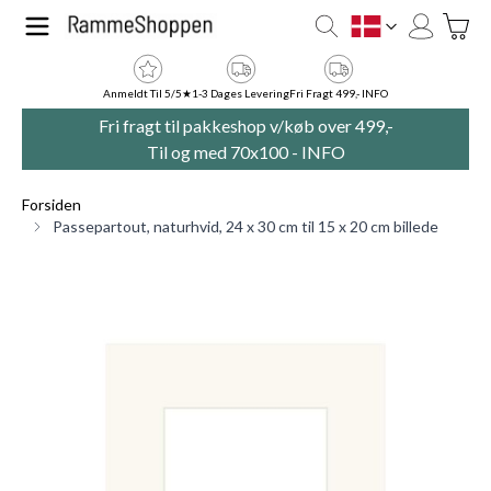
Skip to Content
Toggle
DK
Anmeldt Til 5/5★
1-3 Dages Levering
Fri Fragt 499,- INFO
Fri fragt til pakkeshop v/køb over 499,-
Til og med 70x100 -
INFO
Forsiden
Passepartout, naturhvid, 24 x 30 cm til 15 x 20 cm billede