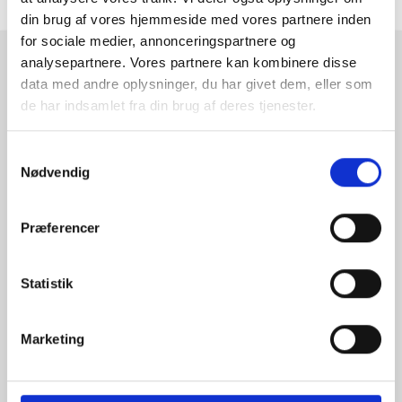
din brug af vores hjemmeside med vores partnere inden
for sociale medier, annonceringspartnere og
analysepartnere. Vores partnere kan kombinere disse
RAMMESHOPPEN.DK
data med andre oplysninger, du har givet dem, eller som
Rammeshoppen ApS
de har indsamlet fra din brug af deres tjenester.
Ove Jensens Allé 31
Samtykkevalg
8700 Horsens
Nødvendig
Danmark
Tlf: +45 77 34 11 00
Præferencer
info@rammeshoppen.dk
CVR: DK 27 63 11 42
Statistik
Åbningstider for kontor
og afhentning:
Marketing
Mandag - Torsdag: 09.00-16.00
Fredag: 09.00-15.30
Lørdag, søndag og helligdage: Lukket