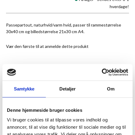
hverdage!
Passepartout, naturhvid/varm hvid, passer til rammestørrelse
30x40 cm og billedstørrelse 21x30 cm A4.
Vær den første til at anmelde dette produkt
★
Anmeldt til 5/5
★
Samtykke
Detaljer
Om
ANMELDT TIL 5/5★
1-3 DAGES LEVERING
FRI FRAGT 499,- INFO
Denne hjemmeside bruger cookies
MERE INFORMATION
Vi bruger cookies til at tilpasse vores indhold og
annoncer, til at vise dig funktioner til sociale medier og til
ANMELDELSER
at analysere vores trafik. Vi deler også oplysninger om