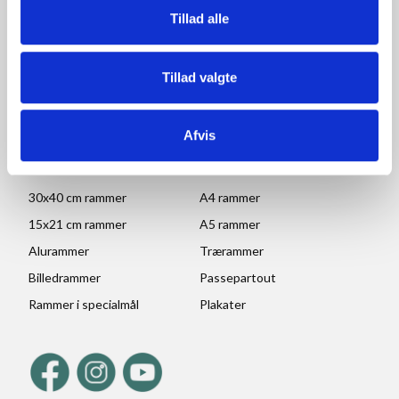
Tillad alle
Ved højtider og ferie kan ændringer forekomme. Se mere
her
Tillad valgte
POPULÆRE KATEGORIER
70x100 rammer
A1 rammer
Afvis
50x70 cm rammer
A2 rammer
30x45 cm rammer
A3 rammer
30x40 cm rammer
A4 rammer
15x21 cm rammer
A5 rammer
Alurammer
Trærammer
Billedrammer
Passepartout
Rammer i specialmål
Plakater