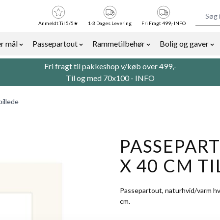
Anmeldt Til 5/5★
1-3 Dages Levering
Fri Fragt 499,- INFO
r mål
Passepartout
Rammetilbehør
Bolig og gaver
or Billedrammer category
Show submenu for Rammer efter mål category
Show submenu for Passepartout categor
Show submenu for Ra
Sh
Fri fragt til pakkeshop v/køb over 499,-
Til og med 70x100 -
INFO
billede
PASSEPART
X 40 CM TI
Passepartout, naturhvid/varm hv
cm.