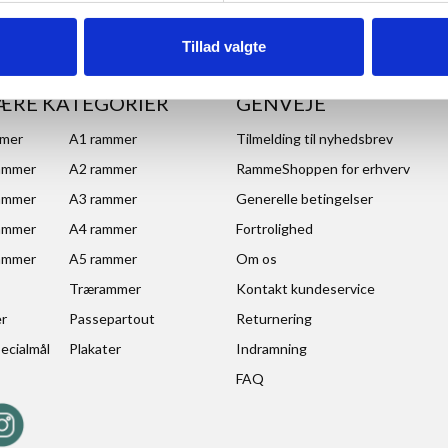
Tillad valgte
ÆRE KATEGORIER
GENVEJE
mmer
A1 rammer
Tilmelding til nyhedsbrev
ammer
A2 rammer
RammeShoppen for erhverv
ammer
A3 rammer
Generelle betingelser
ammer
A4 rammer
Fortrolighed
ammer
A5 rammer
Om os
Trærammer
Kontakt kundeservice
er
Passepartout
Returnering
ecialmål
Plakater
Indramning
FAQ