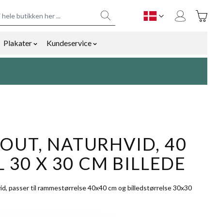
Toggle
DK
Plakater
Kundeservice
y
mmetilbehør category
ow submenu for Bolig og gaver category
Show submenu for Plakater category
Show submenu for Kundeservice cat
OUT, NATURHVID, 40
L 30 X 30 CM BILLEDE
id, passer til rammestørrelse 40x40 cm og billedstørrelse 30x30