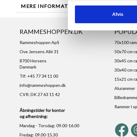
MERE INFORMATION
ANMELDELSER
Afvis
RAMMESHOPPEN.DK
POPUL
Rammeshoppen ApS
70x100 ra
Ove Jensens Allé 31
50x70 cm r
8700 Horsens
30x45 cm r
Danmark
30x40 cm r
Tlf: +45 77 34 11 00
15x21 cm r
info@rammeshoppen.dk
Alurammer
CVR: DK 27 63 11 42
Billedramm
Rammer i sp
Åbningstider for kontor
og afhentning:
Mandag - Torsdag: 09.00-16.00
Fredag: 09.00-15.30