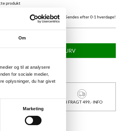
tte produkt
På lager -
Sendes efter 0-1 hverdage!
Om
TILFØJ TIL KURV
 medier og til at analysere
★
Anmeldt til 5/5
★
nden for sociale medier,
e oplysninger, du har givet
1-3 DAGES LEVERING
FRI FRAGT 499,- INFO
Marketing