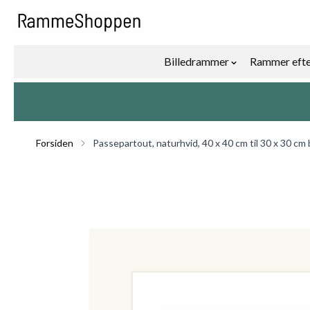
Skip to Content
Billedrammer
Rammer efte
Show submenu f
Forsiden
Passepartout, naturhvid, 40 x 40 cm til 30 x 30 cm 