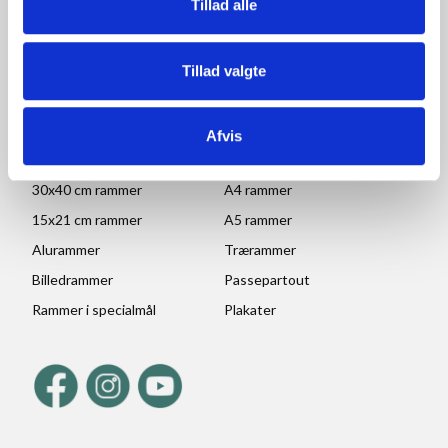
Tillad alle
POPULÆRE KATEGORIER
Tillad valgte
70x100 rammer
A1 rammer
50x70 cm rammer
A2 rammer
Afvis
30x45 cm rammer
A3 rammer
30x40 cm rammer
A4 rammer
15x21 cm rammer
A5 rammer
Alurammer
Trærammer
Billedrammer
Passepartout
Rammer i specialmål
Plakater