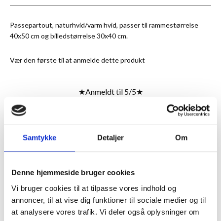
Passepartout, naturhvid/varm hvid, passer til rammestørrelse
40x50 cm og billedstørrelse 30x40 cm.
Vær den første til at anmelde dette produkt
★
Anmeldt til 5/5
★
ANMELDT TIL 5/5★
1-3 DAGES LEVERING
FRI FRAGT 499,- INFO
Samtykke
Detaljer
Om
MERE INFORMATION
Denne hjemmeside bruger cookies
Vi bruger cookies til at tilpasse vores indhold og
annoncer, til at vise dig funktioner til sociale medier og til
ANMELDELSER
at analysere vores trafik. Vi deler også oplysninger om