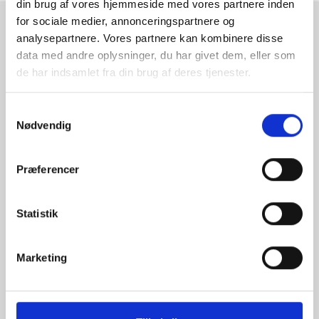
din brug af vores hjemmeside med vores partnere inden
for sociale medier, annonceringspartnere og
RAMMESHOPPEN.DK
analysepartnere. Vores partnere kan kombinere disse
data med andre oplysninger, du har givet dem, eller som
Rammeshoppen ApS
de har indsamlet fra din brug af deres tjenester.
Ove Jensens Allé 31
8700 Horsens
Samtykkevalg
Danmark
Nødvendig
Tlf: +45 77 34 11 00
info@rammeshoppen.dk
Præferencer
CVR: DK 27 63 11 42
Statistik
Åbningstider for kontor
og afhentning:
Mandag - Torsdag: 09.00-16.00
Marketing
Fredag: 09.00-15.30
Lørdag, søndag og helligdage: Lukket
Ved højtider og ferie kan ændringer forekomme. Se mere
her