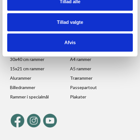
Tillad alle
POPULÆRE KATEGORIER
Tillad valgte
70x100 rammer
A1 rammer
50x70 cm rammer
A2 rammer
Afvis
30x45 cm rammer
A3 rammer
30x40 cm rammer
A4 rammer
15x21 cm rammer
A5 rammer
Alurammer
Trærammer
Billedrammer
Passepartout
Rammer i specialmål
Plakater