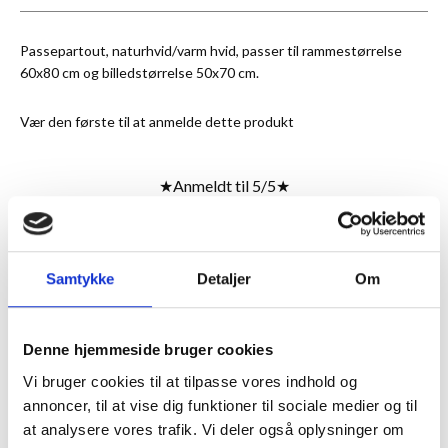
Passepartout, naturhvid/varm hvid, passer til rammestørrelse
60x80 cm og billedstørrelse 50x70 cm.
Vær den første til at anmelde dette produkt
★
Anmeldt til 5/5
★
ANMELDT TIL 5/5★
1-3 DAGES LEVERING
FRI FRAGT 499,- INFO
Samtykke
Detaljer
Om
MERE INFORMATION
Denne hjemmeside bruger cookies
Vi bruger cookies til at tilpasse vores indhold og
annoncer, til at vise dig funktioner til sociale medier og til
ANMELDELSER
at analysere vores trafik. Vi deler også oplysninger om