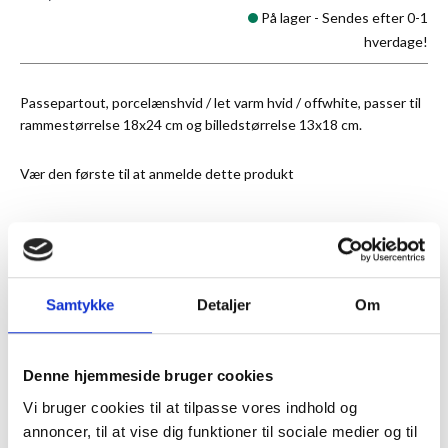
På lager -
Sendes efter 0-1
hverdage!
Passepartout, porcelænshvid / let varm hvid / offwhite, passer til
rammestørrelse 18x24 cm og billedstørrelse 13x18 cm.
Vær den første til at anmelde dette produkt
★
Anmeldt til 5/5
★
Samtykke
Detaljer
Om
ANMELDT TIL 5/5★
1-3 DAGES LEVERING
FRI FRAGT 499,- INFO
Denne hjemmeside bruger cookies
MERE INFORMATION
Vi bruger cookies til at tilpasse vores indhold og
annoncer, til at vise dig funktioner til sociale medier og til