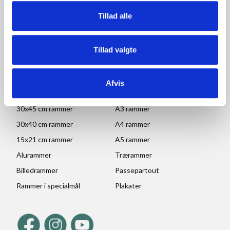
Lørdag, søndag og helligdage: Lukket
Tillad alle
Ved højtider og ferie kan ændringer forekomme. Se mere
her
Tillad valgte
POPULÆRE KATEGORIER
70x100 rammer
A1 rammer
Afvis
50x70 cm rammer
A2 rammer
30x45 cm rammer
A3 rammer
30x40 cm rammer
A4 rammer
15x21 cm rammer
A5 rammer
Alurammer
Trærammer
Billedrammer
Passepartout
Rammer i specialmål
Plakater