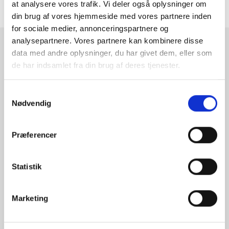
at analysere vores trafik. Vi deler også oplysninger om
ANMELDELSER
din brug af vores hjemmeside med vores partnere inden
for sociale medier, annonceringspartnere og
analysepartnere. Vores partnere kan kombinere disse
RAMMESHOPPEN.DK
data med andre oplysninger, du har givet dem, eller som
de har indsamlet fra din brug af deres tjenester.
Rammeshoppen ApS
Ove Jensens Allé 31
Samtykkevalg
8700 Horsens
Nødvendig
Danmark
Tlf: +45 77 34 11 00
Præferencer
info@rammeshoppen.dk
CVR: DK 27 63 11 42
Statistik
Åbningstider for kontor
og afhentning:
Marketing
Mandag - Torsdag: 09.00-16.00
Fredag: 09.00-15.30