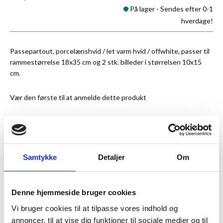
På lager -
Sendes efter 0-1
hverdage!
Passepartout, porcelænshvid / let varm hvid / offwhite, passer til
rammestørrelse 18x35 cm og 2 stk. billeder i størrelsen 10x15
cm.
Vær den første til at anmelde dette produkt
★
Anmeldt til 5/5
★
Samtykke
Detaljer
Om
ANMELDT TIL 5/5★
1-3 DAGES LEVERING
FRI FRAGT 499,- INFO
Denne hjemmeside bruger cookies
Vi bruger cookies til at tilpasse vores indhold og
MERE INFORMATION
annoncer, til at vise dig funktioner til sociale medier og til