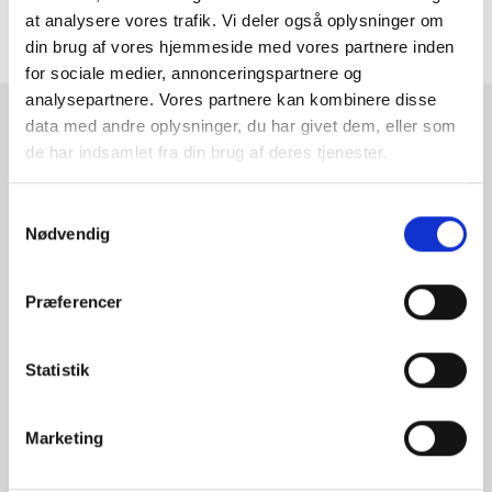
at analysere vores trafik. Vi deler også oplysninger om
ANMELDELSER
din brug af vores hjemmeside med vores partnere inden
for sociale medier, annonceringspartnere og
analysepartnere. Vores partnere kan kombinere disse
data med andre oplysninger, du har givet dem, eller som
RAMMESHOPPEN.DK
de har indsamlet fra din brug af deres tjenester.
Rammeshoppen ApS
Ove Jensens Allé 31
Samtykkevalg
Nødvendig
8700 Horsens
Danmark
Tlf: +45 77 34 11 00
Præferencer
info@rammeshoppen.dk
CVR: DK 27 63 11 42
Statistik
Åbningstider for kontor
Marketing
og afhentning:
Mandag - Torsdag: 09.00-16.00