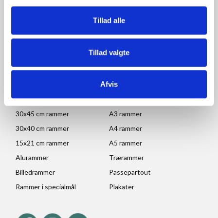
Fredag: 09.00-15.30
Lørdag, søndag og helligdage: Lukket
Tillad alle
Ved højtider og ferie kan ændringer forekomme. Se mere
her
Tillad valgte
POPULÆRE KATEGORIER
Afvis
70x100 rammer
A1 rammer
50x70 cm rammer
A2 rammer
30x45 cm rammer
A3 rammer
30x40 cm rammer
A4 rammer
15x21 cm rammer
A5 rammer
Alurammer
Trærammer
Billedrammer
Passepartout
Rammer i specialmål
Plakater