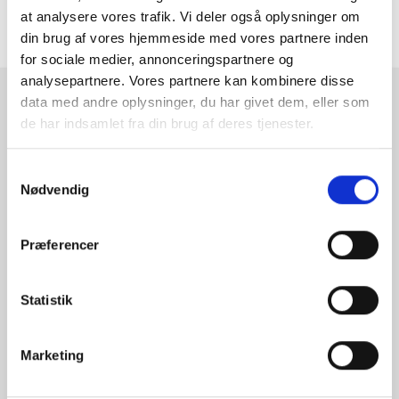
at analysere vores trafik. Vi deler også oplysninger om
ANMELDELSER
din brug af vores hjemmeside med vores partnere inden
for sociale medier, annonceringspartnere og
analysepartnere. Vores partnere kan kombinere disse
data med andre oplysninger, du har givet dem, eller som
RAMMESHOPPEN.DK
de har indsamlet fra din brug af deres tjenester.
Rammeshoppen ApS
Ove Jensens Allé 31
Samtykkevalg
Nødvendig
8700 Horsens
Danmark
Tlf: +45 77 34 11 00
Præferencer
info@rammeshoppen.dk
CVR: DK 27 63 11 42
Statistik
Åbningstider for kontor
Marketing
og afhentning:
Mandag - Torsdag: 09.00-16.00