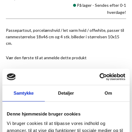
På lager -
Sendes efter 0-1
hverdage!
Passepartout, porcelænshvid / let varm hvid / offwhite, passer til
rammestørrelse 18x46 cm og 4 stk. billeder i størrelsen 10x15
cm.
Vær den første til at anmelde dette produkt
★
Anmeldt til 5/5
★
Samtykke
Detaljer
Om
ANMELDT TIL 5/5★
1-3 DAGES LEVERING
FRI FRAGT 499,- INFO
Denne hjemmeside bruger cookies
Vi bruger cookies til at tilpasse vores indhold og
MERE INFORMATION
annoncer, til at vise dig funktioner til sociale medier og til