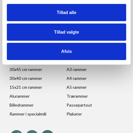
Fredag: 09.00-15.30
Lørdag, søndag og helligdage: Lukket
Tillad alle
Ved højtider og ferie kan ændringer forekomme. Se mere
her
Tillad valgte
POPULÆRE KATEGORIER
Afvis
70x100 rammer
A1 rammer
50x70 cm rammer
A2 rammer
30x45 cm rammer
A3 rammer
30x40 cm rammer
A4 rammer
15x21 cm rammer
A5 rammer
Alurammer
Trærammer
Billedrammer
Passepartout
Rammer i specialmål
Plakater