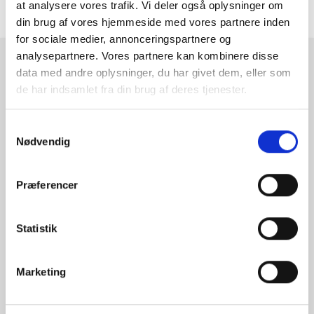
at analysere vores trafik. Vi deler også oplysninger om
ANMELDELSER
din brug af vores hjemmeside med vores partnere inden
for sociale medier, annonceringspartnere og
analysepartnere. Vores partnere kan kombinere disse
RAMMESHOPPEN.DK
data med andre oplysninger, du har givet dem, eller som
de har indsamlet fra din brug af deres tjenester.
Rammeshoppen ApS
Ove Jensens Allé 31
Samtykkevalg
8700 Horsens
Nødvendig
Danmark
Tlf: +45 77 34 11 00
Præferencer
info@rammeshoppen.dk
CVR: DK 27 63 11 42
Statistik
Åbningstider for kontor
og afhentning:
Marketing
Mandag - Torsdag: 09.00-16.00
Fredag: 09.00-15.30