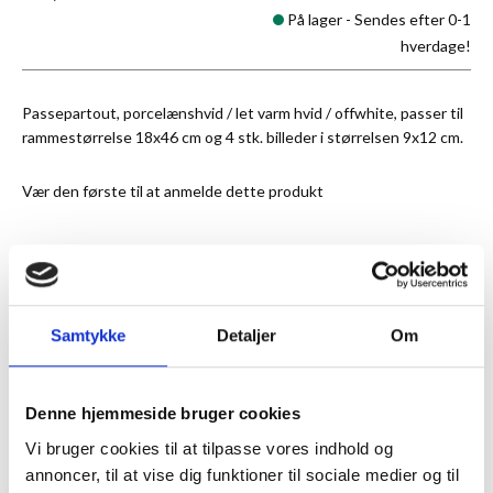
På lager -
Sendes efter 0-1
hverdage!
Passepartout, porcelænshvid / let varm hvid / offwhite, passer til
rammestørrelse 18x46 cm og 4 stk. billeder i størrelsen 9x12 cm.
Vær den første til at anmelde dette produkt
★
Anmeldt til 5/5
★
Samtykke
Detaljer
Om
ANMELDT TIL 5/5★
1-3 DAGES LEVERING
FRI FRAGT 499,- INFO
Denne hjemmeside bruger cookies
MERE INFORMATION
Vi bruger cookies til at tilpasse vores indhold og
annoncer, til at vise dig funktioner til sociale medier og til