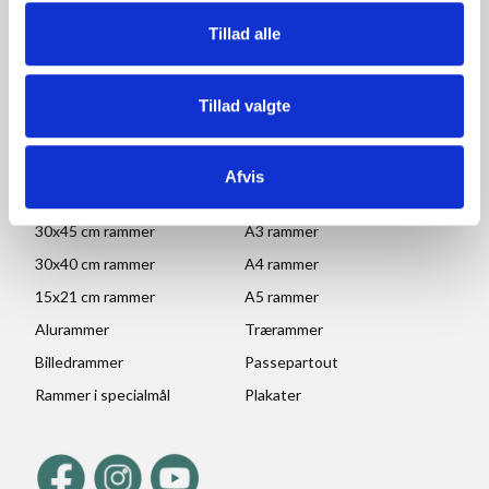
Lørdag, søndag og helligdage: Lukket
Tillad alle
Ved højtider og ferie kan ændringer forekomme. Se mere
her
Tillad valgte
POPULÆRE KATEGORIER
70x100 rammer
A1 rammer
Afvis
50x70 cm rammer
A2 rammer
30x45 cm rammer
A3 rammer
30x40 cm rammer
A4 rammer
15x21 cm rammer
A5 rammer
Alurammer
Trærammer
Billedrammer
Passepartout
Rammer i specialmål
Plakater