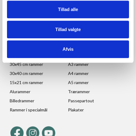
Lørdag, søndag og helligdage: Lukket
Tillad alle
Ved højtider og ferie kan ændringer forekomme. Se mere
her
Tillad valgte
POPULÆRE KATEGORIER
70x100 rammer
A1 rammer
Afvis
50x70 cm rammer
A2 rammer
30x45 cm rammer
A3 rammer
30x40 cm rammer
A4 rammer
15x21 cm rammer
A5 rammer
Alurammer
Trærammer
Billedrammer
Passepartout
Rammer i specialmål
Plakater