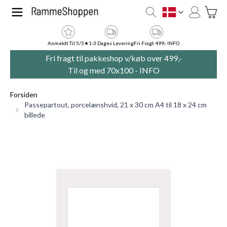
Skip to Content
Toggle
DK
Anmeldt Til 5/5★
1-3 Dages Levering
Fri Fragt 499,- INFO
Fri fragt til pakkeshop v/køb over 499,-
Til og med 70x100 -
INFO
Forsiden
Passepartout, porcelænshvid, 21 x 30 cm A4 til 18 x 24 cm
billede