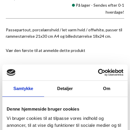
På lager -
Sendes efter 0-1
hverdage!
Passepartout, porcelænshvid / let varm hvid / offwhite, passer til
rammestørrelse 21x30 cm A4 og billedstørrelse 18x24 cm.
Vær den første til at anmelde dette produkt
★
Anmeldt til 5/5
★
Samtykke
Detaljer
Om
ANMELDT TIL 5/5★
1-3 DAGES LEVERING
FRI FRAGT 499,- INFO
Denne hjemmeside bruger cookies
MERE INFORMATION
Vi bruger cookies til at tilpasse vores indhold og
annoncer, til at vise dig funktioner til sociale medier og til