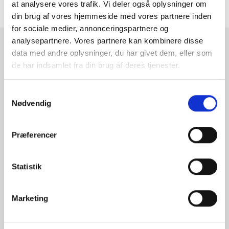
at analysere vores trafik. Vi deler også oplysninger om
ANMELDELSER
din brug af vores hjemmeside med vores partnere inden
for sociale medier, annonceringspartnere og
analysepartnere. Vores partnere kan kombinere disse
RAMMESHOPPEN.DK
data med andre oplysninger, du har givet dem, eller som
de har indsamlet fra din brug af deres tjenester.
Rammeshoppen ApS
Ove Jensens Allé 31
Samtykkevalg
8700 Horsens
Nødvendig
Danmark
Tlf: +45 77 34 11 00
Præferencer
info@rammeshoppen.dk
CVR: DK 27 63 11 42
Statistik
Åbningstider for kontor
og afhentning:
Marketing
Mandag - Torsdag: 09.00-16.00
Fredag: 09.00-15.30