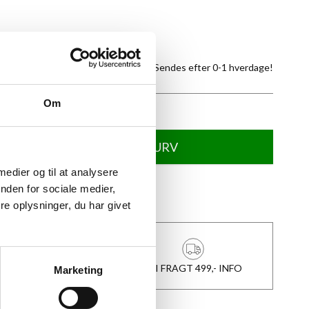
tte produkt
På lager -
Sendes efter 0-1 hverdage!
Om
TILFØJ TIL KURV
 medier og til at analysere
nden for sociale medier,
★
Anmeldt til 5/5
★
e oplysninger, du har givet
1-3 DAGES LEVERING
FRI FRAGT 499,- INFO
Marketing