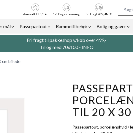
Anmeldt Til 5/5★
1-3 Dages Levering
Fri Fragt 499,- INFO
r mål
Passepartout
Rammetilbehør
Bolig og gaver
or Billedrammer category
Show submenu for Rammer efter mål category
Show submenu for Passepartout categor
Show submenu for Ra
Sh
Fri fragt til pakkeshop v/køb over 499,-
Til og med 70x100 -
INFO
0 cm billede
PASSEPART
PORCELÆNS
TIL 20 X 3
Passepartout, porcelænshvid / le