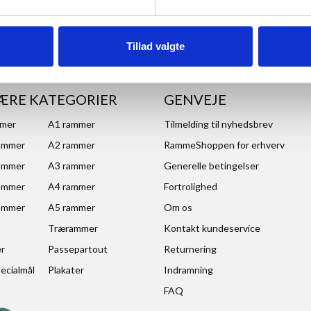
Tillad valgte
ÆRE KATEGORIER
GENVEJE
mmer
A1 rammer
Tilmelding til nyhedsbrev
ammer
A2 rammer
RammeShoppen for erhverv
ammer
A3 rammer
Generelle betingelser
ammer
A4 rammer
Fortrolighed
ammer
A5 rammer
Om os
Trærammer
Kontakt kundeservice
er
Passepartout
Returnering
ecialmål
Plakater
Indramning
FAQ