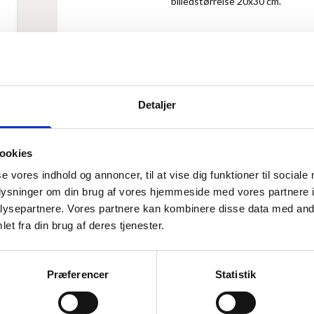
billedstørrelse 20x30 cm.
Vær den første til at anmelde de
53,00 kr.
Detaljer
Antal
ookies
se vores indhold og annoncer, til at vise dig funktioner til sociale
oplysninger om din brug af vores hjemmeside med vores partnere i
ysepartnere. Vores partnere kan kombinere disse data med andr
et fra din brug af deres tjenester.
ANMELDT TIL 5/5★
Præferencer
Statistik