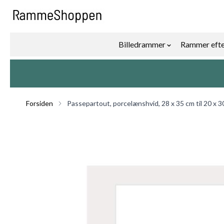
Skip to Content
Billedrammer
Rammer efte
Show submenu f
Forsiden
Passepartout, porcelænshvid, 28 x 35 cm til 20 x 3