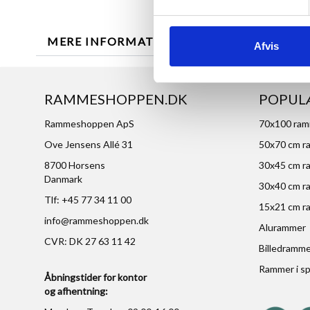
MERE INFORMATION
ANMELDELSER
Afvis
RAMMESHOPPEN.DK
POPUL
Rammeshoppen ApS
70x100 ra
Ove Jensens Allé 31
50x70 cm r
8700 Horsens
30x45 cm r
Danmark
30x40 cm r
Tlf: +45 77 34 11 00
15x21 cm r
info@rammeshoppen.dk
Alurammer
CVR: DK 27 63 11 42
Billedramm
Rammer i sp
Åbningstider for kontor
og afhentning: