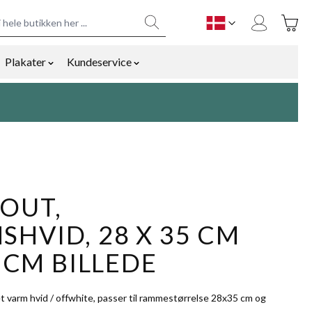
Toggle
DK
Plakater
Kundeservice
y
mmetilbehør category
ow submenu for Bolig og gaver category
Show submenu for Plakater category
Show submenu for Kundeservice cat
OUT,
HVID, 28 X 35 CM
0 CM BILLEDE
t varm hvid / offwhite, passer til rammestørrelse 28x35 cm og