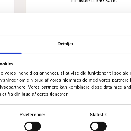
billedstørrelse 40x50 cm.
Vær den første til at anmelde de
124,00 kr.
Detaljer
Antal
ookies
se vores indhold og annoncer, til at vise dig funktioner til sociale
oplysninger om din brug af vores hjemmeside med vores partnere i
ysepartnere. Vores partnere kan kombinere disse data med andr
et fra din brug af deres tjenester.
ANMELDT TIL 5/5★
Præferencer
Statistik