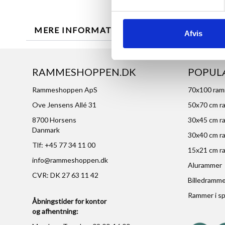
MERE INFORMATION
ANMELDELSER
Afvis
RAMMESHOPPEN.DK
POPUL
Rammeshoppen ApS
70x100 ra
Ove Jensens Allé 31
50x70 cm r
8700 Horsens
30x45 cm r
Danmark
30x40 cm r
Tlf: +45 77 34 11 00
15x21 cm r
info@rammeshoppen.dk
Alurammer
CVR: DK 27 63 11 42
Billedramm
Rammer i sp
Åbningstider for kontor
og afhentning: