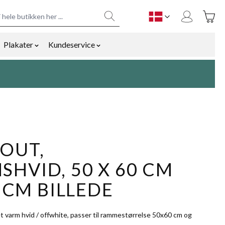
Toggle
DK
Plakater
Kundeservice
y
mmetilbehør category
ow submenu for Bolig og gaver category
Show submenu for Plakater category
Show submenu for Kundeservice cat
OUT,
HVID, 50 X 60 CM
0 CM BILLEDE
t varm hvid / offwhite, passer til rammestørrelse 50x60 cm og