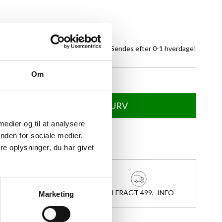
tte produkt
På lager -
Sendes efter 0-1 hverdage!
Om
TILFØJ TIL KURV
 medier og til at analysere
nden for sociale medier,
★
Anmeldt til 5/5
★
e oplysninger, du har givet
1-3 DAGES LEVERING
FRI FRAGT 499,- INFO
Marketing