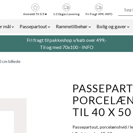
Anmeldt Til 5/5★
1-3 Dages Levering
Fri Fragt 499,- INFO
r mål
Passepartout
Rammetilbehør
Bolig og gaver
or Billedrammer category
Show submenu for Rammer efter mål category
Show submenu for Passepartout categor
Show submenu for Ra
Sh
Fri fragt til pakkeshop v/køb over 499,-
Til og med 70x100 -
INFO
0 cm billede
PASSEPART
PORCELÆNS
TIL 40 X 5
Passepartout, porcelænshvid / le