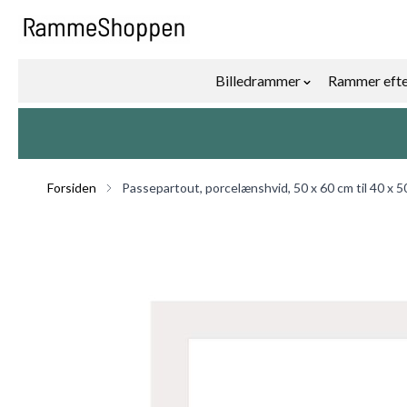
Skip to Content
Billedrammer
Rammer efte
Show submenu f
Forsiden
Passepartout, porcelænshvid, 50 x 60 cm til 40 x 5