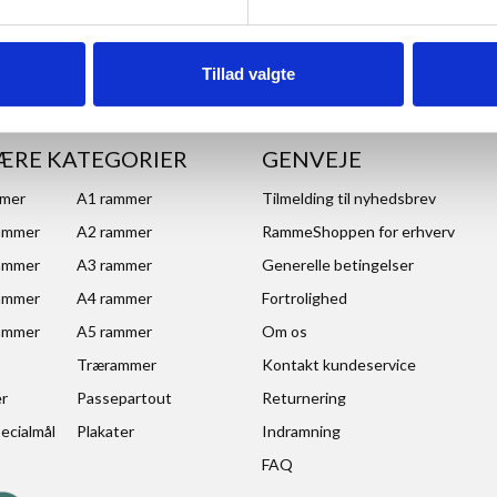
Tillad valgte
ÆRE KATEGORIER
GENVEJE
mmer
A1 rammer
Tilmelding til nyhedsbrev
ammer
A2 rammer
RammeShoppen for erhverv
ammer
A3 rammer
Generelle betingelser
ammer
A4 rammer
Fortrolighed
ammer
A5 rammer
Om os
Trærammer
Kontakt kundeservice
er
Passepartout
Returnering
ecialmål
Plakater
Indramning
FAQ