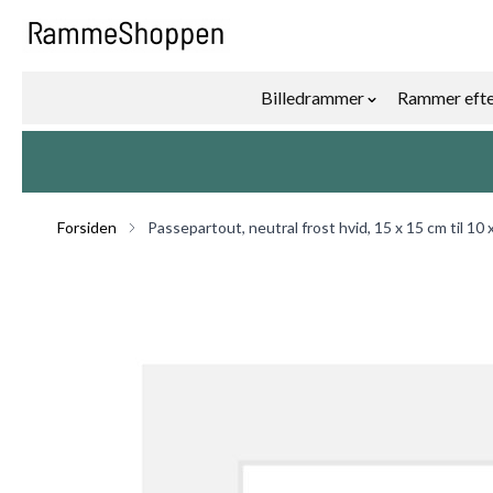
Skip to Content
Billedrammer
Rammer efte
Show submenu f
Forsiden
Passepartout, neutral frost hvid, 15 x 15 cm til 10 