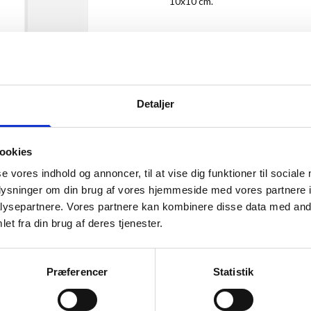
10x10 cm.
Vær den første til at anmelde de
43,00 kr.
Detaljer
Antal
ookies
se vores indhold og annoncer, til at vise dig funktioner til sociale
oplysninger om din brug af vores hjemmeside med vores partnere i
ysepartnere. Vores partnere kan kombinere disse data med andr
et fra din brug af deres tjenester.
ANMELDT TIL 5/5★
Præferencer
Statistik