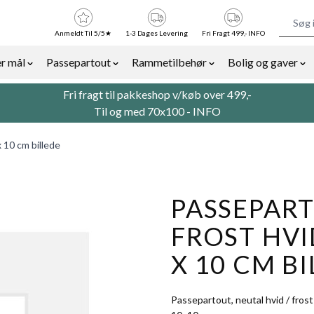
Anmeldt Til 5/5★
1-3 Dages Levering
Fri Fragt 499,- INFO
r mål
Passepartout
Rammetilbehør
Bolig og gaver
or Billedrammer category
Show submenu for Rammer efter mål category
Show submenu for Passepartout categor
Show submenu for Ra
Sh
Fri fragt til pakkeshop v/køb over 499,-
Til og med 70x100 -
INFO
x 10 cm billede
PASSEPART
FROST HVID
X 10 CM B
Passepartout, neutal hvid / frost