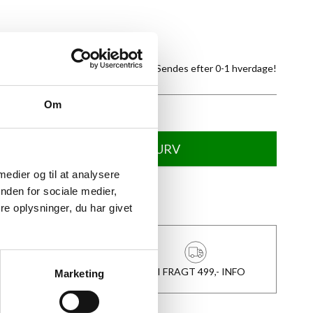
tte produkt
På lager -
Sendes efter 0-1 hverdage!
Om
TILFØJ TIL KURV
 medier og til at analysere
nden for sociale medier,
★
Anmeldt til 5/5
★
e oplysninger, du har givet
1-3 DAGES LEVERING
FRI FRAGT 499,- INFO
Marketing