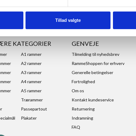
Tillad valgte
ÆRE KATEGORIER
GENVEJE
mmer
A1 rammer
Tilmelding til nyhedsbrev
ammer
A2 rammer
RammeShoppen for erhverv
ammer
A3 rammer
Generelle betingelser
ammer
A4 rammer
Fortrolighed
ammer
A5 rammer
Om os
Trærammer
Kontakt kundeservice
er
Passepartout
Returnering
ecialmål
Plakater
Indramning
FAQ