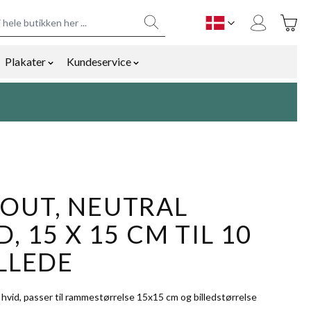
Toggle
DK
Plakater
Kundeservice
y
mmetilbehør category
ow submenu for Bolig og gaver category
Show submenu for Plakater category
Show submenu for Kundeservice cat
OUT, NEUTRAL
, 15 X 15 CM TIL 10
ILLEDE
 hvid, passer til rammestørrelse 15x15 cm og billedstørrelse