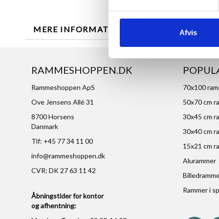
MERE INFORMATION
ANMELDELSER
Afvis
RAMMESHOPPEN.DK
POPUL
Rammeshoppen ApS
70x100 ra
Ove Jensens Allé 31
50x70 cm r
8700 Horsens
30x45 cm r
Danmark
30x40 cm r
Tlf: +45 77 34 11 00
15x21 cm r
info@rammeshoppen.dk
Alurammer
CVR: DK 27 63 11 42
Billedramm
Rammer i sp
Åbningstider for kontor
og afhentning: