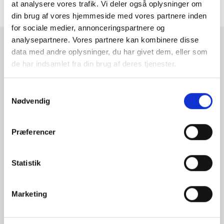
at analysere vores trafik. Vi deler også oplysninger om
ANMELDELSER
din brug af vores hjemmeside med vores partnere inden
for sociale medier, annonceringspartnere og
analysepartnere. Vores partnere kan kombinere disse
RAMMESHOPPEN.DK
data med andre oplysninger, du har givet dem, eller som
de har indsamlet fra din brug af deres tjenester.
Rammeshoppen ApS
Ove Jensens Allé 31
Samtykkevalg
8700 Horsens
Nødvendig
Danmark
Tlf: +45 77 34 11 00
Præferencer
info@rammeshoppen.dk
CVR: DK 27 63 11 42
Statistik
Åbningstider for kontor
og afhentning:
Marketing
Mandag - Torsdag: 09.00-16.00
Fredag: 09.00-15.30