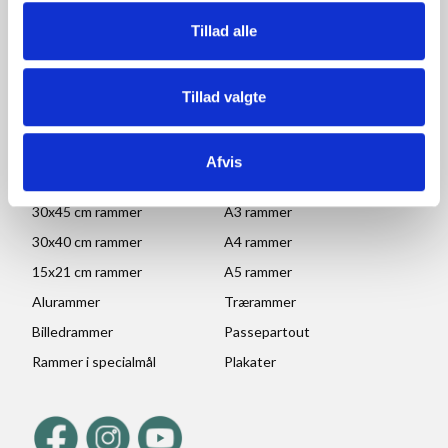
Lørdag, søndag og helligdage: Lukket
Tillad alle
Ved højtider og ferie kan ændringer forekomme. Se mere
her
Tillad valgte
POPULÆRE KATEGORIER
70x100 rammer
A1 rammer
Afvis
50x70 cm rammer
A2 rammer
30x45 cm rammer
A3 rammer
30x40 cm rammer
A4 rammer
15x21 cm rammer
A5 rammer
Alurammer
Trærammer
Billedrammer
Passepartout
Rammer i specialmål
Plakater