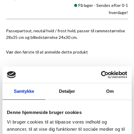
På lager -
Sendes efter 0-1
hverdage!
Passepartout, neutal hvid / frost hvid, passer til rammestørrelse
28x35 cm og billedstørrelse 24x30 cm.
Vær den første til at anmelde dette produkt
★
Anmeldt til 5/5
★
Samtykke
Detaljer
Om
ANMELDT TIL 5/5★
1-3 DAGES LEVERING
FRI FRAGT 499,- INFO
Denne hjemmeside bruger cookies
MERE INFORMATION
Vi bruger cookies til at tilpasse vores indhold og
annoncer, til at vise dig funktioner til sociale medier og til