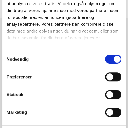
at analysere vores trafik. Vi deler også oplysninger om
ANMELDELSER
din brug af vores hjemmeside med vores partnere inden
for sociale medier, annonceringspartnere og
analysepartnere. Vores partnere kan kombinere disse
RAMMESHOPPEN.DK
data med andre oplysninger, du har givet dem, eller som
de har indsamlet fra din brug af deres tjenester.
Rammeshoppen ApS
Ove Jensens Allé 31
Samtykkevalg
8700 Horsens
Nødvendig
Danmark
Tlf: +45 77 34 11 00
Præferencer
info@rammeshoppen.dk
CVR: DK 27 63 11 42
Statistik
Åbningstider for kontor
og afhentning:
Marketing
Mandag - Torsdag: 09.00-16.00
Fredag: 09.00-15.30