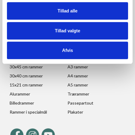
Lørdag, søndag og helligdage: Lukket
Tillad alle
Ved højtider og ferie kan ændringer forekomme. Se mere
her
Tillad valgte
POPULÆRE KATEGORIER
70x100 rammer
A1 rammer
Afvis
50x70 cm rammer
A2 rammer
30x45 cm rammer
A3 rammer
30x40 cm rammer
A4 rammer
15x21 cm rammer
A5 rammer
Alurammer
Trærammer
Billedrammer
Passepartout
Rammer i specialmål
Plakater