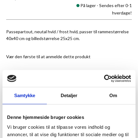
På lager -
Sendes efter 0-1
hverdage!
Passepartout, neutal hvid / frost hvid, passer til rammestørrelse
40x40 cm og billedstørrelse 25x25 cm.
Vær den første til at anmelde dette produkt
★
Anmeldt til 5/5
★
Samtykke
Detaljer
Om
ANMELDT TIL 5/5★
1-3 DAGES LEVERING
FRI FRAGT 499,- INFO
Denne hjemmeside bruger cookies
MERE INFORMATION
Vi bruger cookies til at tilpasse vores indhold og
annoncer, til at vise dig funktioner til sociale medier og til