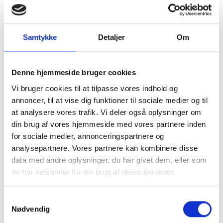
det bedste – og dem, der bare vil
have en fornuftig indramning, der
beskytter motivet.
Samtykke
Detaljer
Om
Ofte stillede
spørgsmål
Denne hjemmeside bruger cookies
Vi bruger cookies til at tilpasse vores indhold og
Hvorfor vælge
annoncer, til at vise dig funktioner til sociale medier og til
professionel
at analysere vores trafik. Vi deler også oplysninger om
din brug af vores hjemmeside med vores partnere inden
indramning frem for
for sociale medier, annonceringspartnere og
at gøre det selv?
analysepartnere. Vores partnere kan kombinere disse
data med andre oplysninger, du har givet dem, eller som
En professionel indrammer sikrer det
de har indsamlet fra din brug af deres tjenester.
rette glas, syrefri materialer og
korrekt montering, så dit værk
bevares bedst muligt.
Samtykkevalg
Nødvendig
Hvad betyder syrefri