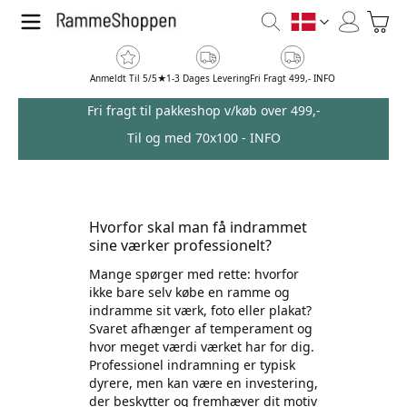
Skip to Content
Toggl
DK
Anmeldt Til 5/5★
1-3 Dages Levering
Fri Fragt 499,- INFO
Fri fragt til pakkeshop v/køb over 499,-
Til og med 70x100 -
INFO
Hvorfor skal man få indrammet
sine værker professionelt?
Mange spørger med rette: hvorfor
ikke bare selv købe en ramme og
indramme sit værk, foto eller plakat?
Svaret afhænger af temperament og
hvor meget værdi værket har for dig.
Professionel indramning er typisk
dyrere, men kan være en investering,
der beskytter og fremhæver dit motiv