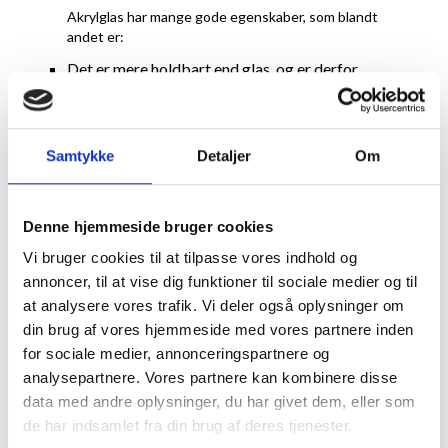
Akrylglas har mange gode egenskaber, som blandt
andet er:
Det er mere holdbart end glas, og er derfor
særlig velegnet til at udsatte steder, fx med
legende børn.
Har tæt på 100% UV filter, der forhindre dit
Samtykke
Detaljer
Om
motiv i at falme.
Det er et lettere materiale, sammenlignet med
alm. glas - og er derfor særligt velegnet til
Denne hjemmeside bruger cookies
store rammer.
Vi bruger cookies til at tilpasse vores indhold og
Dog skal man være opmærksom på at
annoncer, til at vise dig funktioner til sociale medier og til
akrylglas ikke må rengøres med produkter
at analysere vores trafik. Vi deler også oplysninger om
der indeholder alkohol. Vi anbefaler vores
din brug af vores hjemmeside med vores partnere inden
akrylrens,
Vuplex
, der både modvirker den
for sociale medier, annonceringspartnere og
statiske elektricitet der opstår når
analysepartnere. Vores partnere kan kombinere disse
beskyttelsesfolien fjernes, men også virker
data med andre oplysninger, du har givet dem, eller som
som et beskyttende lag mod snavs og ridser.
de har indsamlet fra din brug af deres tjenester.
Har man ikke Vuplex, så kan en hårdt