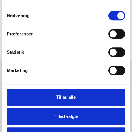
opvredet klud sagtens bruges.
På vores YouTube kanal finder du flere videoer
Samtykkevalg
der hjælper dig med montering af refleksfri
Nødvendig
akrylglas. Find videoen
HER
Har du spørgsmål, så er du altid velkommen til at
Præferencer
kontakte os.
Statistik
Marketing
RAMMESHOPPEN.DK
Rammeshoppen ApS
Ove Jensens Allé 31
Tillad alle
8700 Horsens
Danmark
Tlf: +45 77 34 11 00
Tillad valgte
info@rammeshoppen.dk