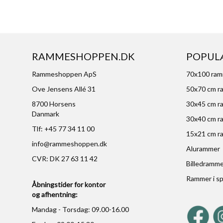
RAMMESHOPPEN.DK
POPUL
Rammeshoppen ApS
70x100 ra
Ove Jensens Allé 31
50x70 cm r
8700 Horsens
30x45 cm r
Danmark
30x40 cm r
Tlf: +45 77 34 11 00
15x21 cm r
info@rammeshoppen.dk
Alurammer
CVR: DK 27 63 11 42
Billedramm
Rammer i sp
Åbningstider for kontor
og afhentning:
Mandag - Torsdag: 09.00-16.00