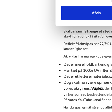
standardmål.
Vores akryl er en 2-3 mm kvali
Afvis
Refleksfriakryl
Skal din ramme hænge et sted me
akryl, for at undgå irritation ov
Refleksfri akrylglas har 99,7% 
lamper i glasset.
Akrylglas har mange gode egen
Det er mere holdbart end glas
Har tæt på 100% UV filter, de
Det er et lettere materiale, 
Dog skal man være opmærkso
vores akrylrens,
Vuplex
, der
virker som et beskyttende la
På vores YouTube kanal finder d
Har du spørgsmål, så er du alti