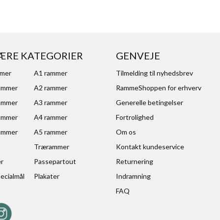
ÆRE KATEGORIER
GENVEJE
mmer
A1 rammer
Tilmelding til nyhedsbrev
ammer
A2 rammer
RammeShoppen for erhverv
ammer
A3 rammer
Generelle betingelser
ammer
A4 rammer
Fortrolighed
ammer
A5 rammer
Om os
Trærammer
Kontakt kundeservice
er
Passepartout
Returnering
ecialmål
Plakater
Indramning
FAQ