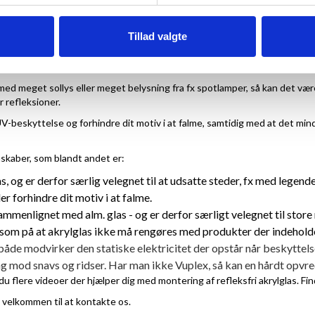
tetsakryl, som har mange fordele sammenlignet med almindelig glas.
Tillad valgte
d meget sollys eller meget belysning fra fx spotlamper, så kan det være
er refleksioner.
UV-beskyttelse og forhindre dit motiv i at falme, samtidig med at det min
skaber, som blandt andet er:
, og er derfor særlig velegnet til at udsatte steder, fx med legend
r forhindre dit motiv i at falme.
sammenlignet med alm. glas - og er derfor særligt velegnet til stor
m på at akrylglas ikke må rengøres med produkter der indeholder
 både modvirker den statiske elektricitet der opstår når beskyttels
g mod snavs og ridser. Har man ikke Vuplex, så kan en hårdt opvr
u flere videoer der hjælper dig med montering af refleksfri akrylglas. F
d velkommen til at kontakte os.