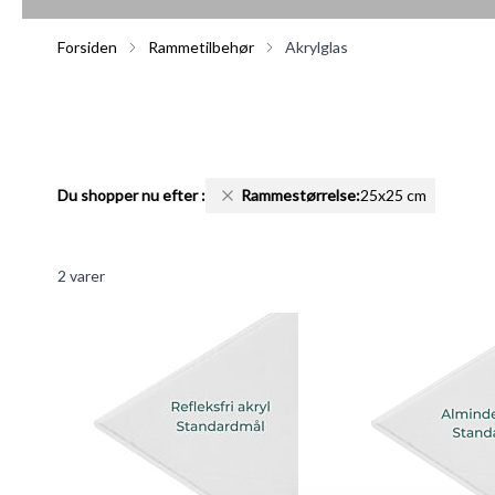
Forsiden
Rammetilbehør
Akrylglas
Du shopper nu efter
:
Rammestørrelse:
25x25 cm
2
varer