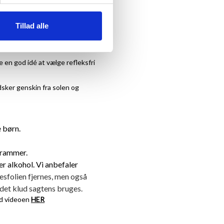
Tillad alle
 en god idé at vælge refleksfri
dsker genskin fra solen og
e børn.
e rammer.
 alkohol. Vi anbefaler
esfolien fjernes, men også
edet klud sagtens bruges.
ind videoen
HER