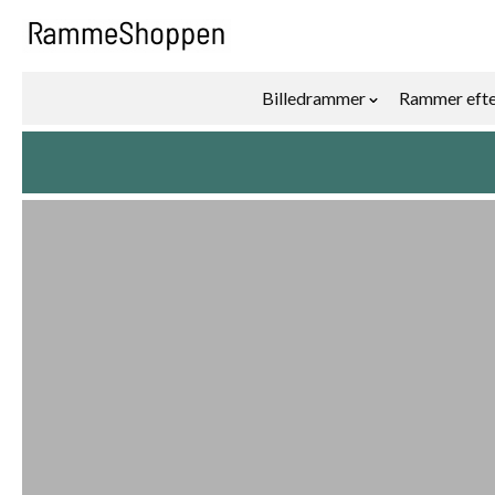
Skip to Content
Billedrammer
Rammer efte
Show submenu f