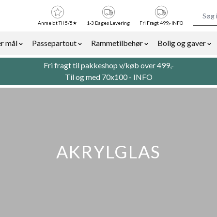
Anmeldt Til 5/5★
1-3 Dages Levering
Fri Fragt 499,- INFO
r mål
Passepartout
Rammetilbehør
Bolig og gaver
or Billedrammer category
Show submenu for Rammer efter mål category
Show submenu for Passepartout categor
Show submenu for Ra
Sh
Fri fragt til pakkeshop v/køb over 499,-
Til og med 70x100 -
INFO
AKRYLGLAS