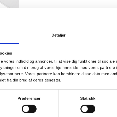
, Standardmål
KT
Detaljer
ookies
se vores indhold og annoncer, til at vise dig funktioner til sociale
oplysninger om din brug af vores hjemmeside med vores partnere i
ysepartnere. Vores partnere kan kombinere disse data med andr
et fra din brug af deres tjenester.
PÅ MÅL OG I STANDARDMÅL T
Præferencer
Statistik
akryl og refleksfriakryl som et særskilt produkt.
 og er glasset gået i stykker, så kan du nemt bestille nyt akryl hos os, b