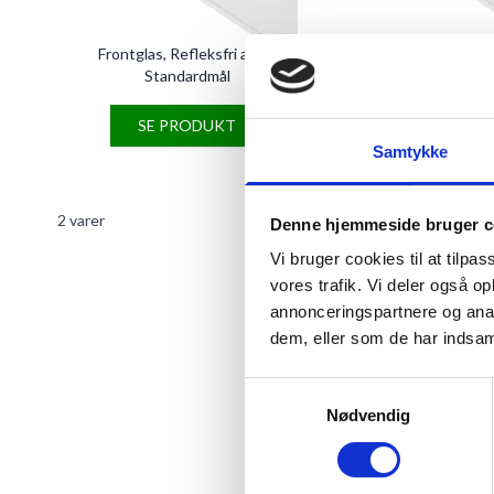
Frontglas, Refleksfri akryl,
Frontglas, Klar akryl
Standardmål
SE PRODUKT
SE PRODU
Samtykke
2
varer
Denne hjemmeside bruger c
Vi bruger cookies til at tilpas
vores trafik. Vi deler også 
annonceringspartnere og anal
dem, eller som de har indsaml
AKRYLGLAS 
RAMMER
Samtykkevalg
Nødvendig
Hos RammeShoppen kan du købe 
Har du tabt din ramme på gulvet,