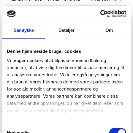
BESKRIVELSE
Samtykke
Detaljer
Om
Flexibel, høj kvalitet 70g m² kraft paper tape
Det er belagt med et aggressivt og miljøvenligt 35 gsm smeltelim.
Dette sikrer en stærk binding til rammen tilbage.
Denne hjemmeside bruger cookies
Når du sammenligner omkostninger, skal du huske, at Superpapir
Vi bruger cookies til at tilpasse vores indhold og
er på 50 m ruller.
+ Høj opacitet skjuler tomrummet og giver en varig finish i høj
annoncer, til at vise dig funktioner til sociale medier og til
kvalitet
at analysere vores trafik. Vi deler også oplysninger om
+ Høj trækstyrke gør det let at bruge og tilpasse sig ramme og
din brug af vores hjemmeside med vores partnere inden
rygprofil
for sociale medier, annonceringspartnere og
+ Specielt formuleret klæbemiddel med høj klæbeevne har
analysepartnere. Vores partnere kan kombinere disse
fremragende greb til ramme og bagplade
+ Holder sig til sig selv for nem at arbejde og i hjørnet overlapper
data med andre oplysninger, du har givet dem, eller som
hinanden
de har indsamlet fra din brug af deres tjenester.
+ Store 50 m ruller
Samtykkevalg
MERE INFORMATION
Nødvendig