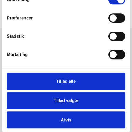
ANMELDELSER
Præferencer
Statistik
RAMMESHOPPEN.DK
Rammeshoppen ApS
Marketing
Ove Jensens Allé 31
8700 Horsens
Danmark
Tillad alle
Tlf: +45 77 34 11 00
info@rammeshoppen.dk
Tillad valgte
CVR: DK 27 63 11 42
Åbningstider for kontor
Afvis
og afhentning: