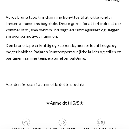
Vores brune tape til indramning benyttes til at lukke rundt i
kanten af rammens bagplade. Dette gøres for at forhindre at der
kommer støv, små dyr mm. ind bag ved rammeglasset og lægger
sig ovenpå motivet i rammen.
Den brune tape er kraftig og klæbende, men er let at bruge og
meget holdbar. Påføres i rumtemperatur (ikke kulde) og stilles et
par timer i samme temperatur efter påføring.
Vær den første til at anmelde dette produkt
★
Anmeldt til 5/5
★
ANMELDT TIL 5/5★
1-3 DAGES LEVERING
FRI FRAGT 499,- INFO