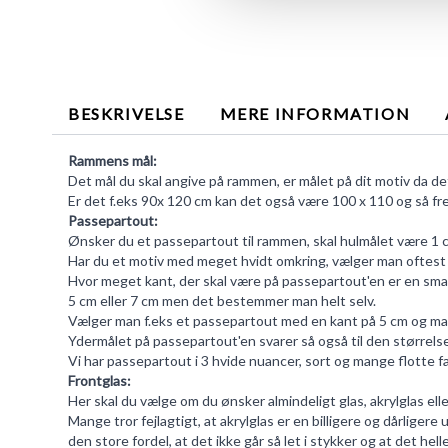
BESKRIVELSE
MERE INFORMATION
Rammens mål:
Det mål du skal angive på rammen, er målet på dit motiv da det 
Er det f.eks 90x 120 cm kan det også være 100 x 110 og så fr
Passepartout:
Ønsker du et passepartout til rammen, skal hulmålet være 1 cm 
Har du et motiv med meget hvidt omkring, vælger man oftest at
Hvor meget kant, der skal være på passepartout'en er en sma
5 cm eller 7 cm men det bestemmer man helt selv.
Vælger man f.eks et passepartout med en kant på 5 cm og man 
Ydermålet på passepartout'en svarer så også til den størrels
Vi har
passepartout
i 3 hvide nuancer, sort og mange flotte fa
Frontglas:
Her skal du vælge om du ønsker almindeligt glas, akrylglas ell
Mange tror fejlagtigt, at akrylglas er en billigere og dårligere
den store fordel, at det ikke går så let i stykker og at det he