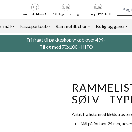
Anmeldt Til 5/5★
1-3 Dages Levering
Fri Fragt 499,- INFO
r mål
Passepartout
Rammetilbehør
Bolig og gaver
or Billedrammer category
Show submenu for Rammer efter mål category
Show submenu for Passepartout categor
Show submenu for Ra
Sh
Fri fragt til pakkeshop v/køb over 499,-
Til og med 70x100 -
INFO
RAMMELIST
SØLV - TYP
Antik træliste med blødstrøgen s
Mål på forkant 24 mm, udve