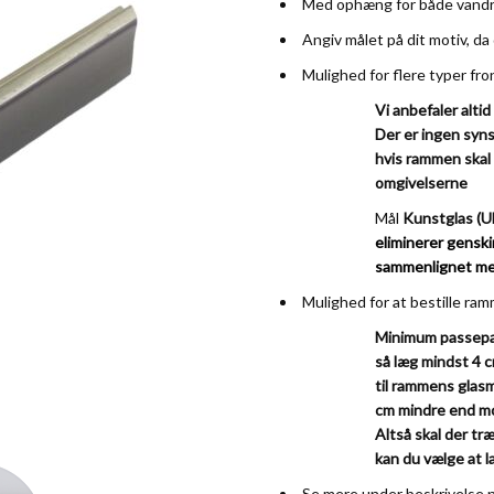
Med ophæng for både vandre
Angiv målet på dit motiv, da
Mulighed for flere typer fro
Vi anbefaler altid
Der er ingen syns
hvis rammen skal
omgivelserne
Mål
Kunstglas (U
eliminerer genskin
sammenlignet me
Mulighed for at bestille r
Minimum passepar
så læg mindst 4 c
til rammens glas
cm mindre end mot
Altså skal der tr
ew larger image
View larger image
kan du vælge at 
Se mere under beskrivelse 