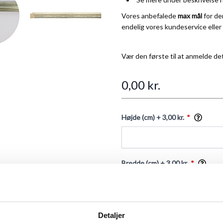
Vores anbefalede
max mål
for d
endelig vores
kundeservice
eller
Vær den første til at anmelde de
0,00 kr.
Højde (cm)
+ 3,00 kr.
Bredde (cm)
+ 3,00 kr.
Frontglas
Detaljer