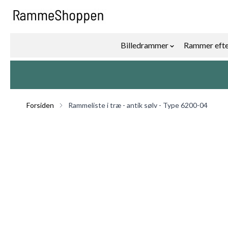
Skip to Content
Billedrammer
Rammer efte
Show submenu f
Forsiden
Rammeliste i træ - antik sølv - Type 6200-04