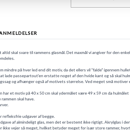
ANMELDELSER
altid skal svare til rammens glasmål. Det maxmål vi angiver for den enkelt
emdeles.
mindre på hver led end dit motiv, da det ellers vil "falde" igennem hullet
 lade passepartout'en erstatte noget af den hvide kant og så skal hulmåle
gssag og afhænger også af motivets størrelse. Ved meget små motiver er 
har et motiv på 40 x 50 cm skal ydermålet være 49 x 59 cm da hulmålet sk
e rammen skal have.
rver.
er refleksfrie udgaver af begge.
 udgave af almindeligt glas, men det er bestemt ikke rigtigt. Akrylglas i den
ller ikke vejer så meget, hvilket betyder meget for især store rammer, hvo