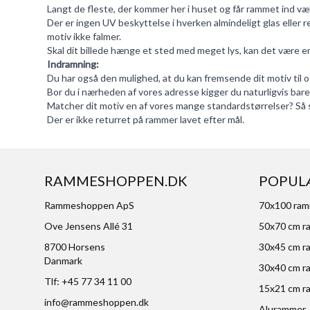
Langt de fleste, der kommer her i huset og får rammet ind væl
Der er ingen UV beskyttelse i hverken almindeligt glas eller r
motiv ikke falmer.
Skal dit billede hænge et sted med meget lys, kan det være en f
Indramning:
Du har også den mulighed, at du kan fremsende dit motiv til os. 
Bor du i nærheden af vores adresse kigger du naturligvis bare 
Matcher dit motiv en af vores mange standardstørrelser? Så 
Der er ikke returret på rammer lavet efter mål.
RAMMESHOPPEN.DK
POPUL
Rammeshoppen ApS
70x100 ra
Ove Jensens Allé 31
50x70 cm r
8700 Horsens
30x45 cm r
Danmark
30x40 cm r
Tlf: +45 77 34 11 00
15x21 cm r
info@rammeshoppen.dk
Alurammer