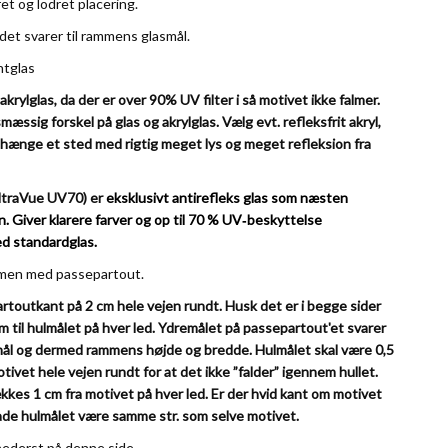
t og lodret placering.
 det svarer til rammens glasmål.
ntglas
 akrylglas, da der er over 90% UV filter i så motivet ikke falmer.
mæssig forskel på glas og akrylglas.
Vælg evt. refleksfrit akryl,
 hænge et sted med rigtig meget lys og meget refleksion fra
ltraVue UV70) er
eksklusivt antirefleks glas som næsten
. Giver klarere farver og op til 70
% UV‑beskyttelse
d standardglas.
ammen med passepartout.
toutkant på 2 cm hele vejen rundt. Husk det er i begge sider
m til hulmålet på hver led. Ydremålet på passepartout'et svarer
mål og dermed rammens højde og bredde. Hulmålet skal være 0,5
ivet hele vejen rundt for at det ikke ”falder” igennem hullet.
ækkes 1 cm fra motivet på hver led. Er der hvid kant om motivet
lade hulmålet være samme str. som selve motivet.
nederst på denne side