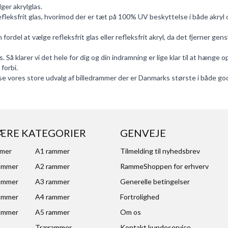
ger akrylglas.
efleksfrit glas, hvorimod der er tæt på 100% UV beskyttelse i både akryl o
ordel at vælge refleksfrit glas eller refleksfrit akryl, da det fjerner gen
Så klarer vi det hele for dig og din indramning er lige klar til at hænge o
forbi.
se vores store udvalg af
billedrammer
der er Danmarks største i både god k
ÆRE KATEGORIER
GENVEJE
mmer
A1 rammer
Tilmelding til nyhedsbrev
ammer
A2 rammer
RammeShoppen for erhverv
ammer
A3 rammer
Generelle betingelser
ammer
A4 rammer
Fortrolighed
ammer
A5 rammer
Om os
Trærammer
Kontakt kundeservice