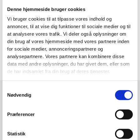
Denne hjemmeside bruger cookies
Vi bruger cookies til at tilpasse vores indhold og
ANMELDT TIL 5/5★
1-3 DAGES LEVERING
FRI FRAGT 499,- INFO
annoncer, til at vise dig funktioner til sociale medier og til
at analysere vores trafik. Vi deler også oplysninger om
din brug af vores hjemmeside med vores partnere inden
MERE INFORMATION
for sociale medier, annonceringspartnere og
analysepartnere. Vores partnere kan kombinere disse
data med andre oplysninger, du har givet dem, eller som
ANMELDELSER
de har indsamlet fra din brug af deres tjenester.
Samtykkevalg
RAMMESHOPPEN.DK
Nødvendig
Rammeshoppen ApS
Præferencer
Ove Jensens Allé 31
8700 Horsens
Danmark
Statistik