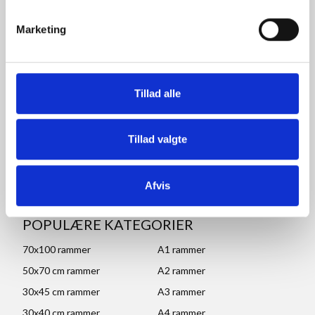
Tlf: +45 77 34 11 00
info@rammeshoppen.dk
Marketing
CVR: DK 27 63 11 42
Åbningstider for kontor
Tillad alle
og afhentning:
Mandag - Torsdag: 09.00-16.00
Fredag: 09.00-15.30
Tillad valgte
Lørdag, søndag og helligdage: Lukket
Ved højtider og ferie kan ændringer forekomme. Se mere
her
Afvis
POPULÆRE KATEGORIER
70x100 rammer
A1 rammer
50x70 cm rammer
A2 rammer
30x45 cm rammer
A3 rammer
30x40 cm rammer
A4 rammer