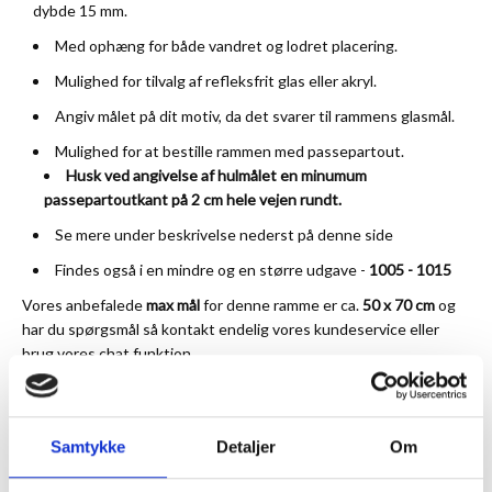
dybde 15 mm.
Med ophæng for både vandret og lodret placering.
Mulighed for tilvalg af refleksfrit glas eller akryl.
Angiv målet på dit motiv, da det svarer til rammens glasmål.
Mulighed for at bestille rammen med passepartout.
Husk ved angivelse af hulmålet en minumum
passepartoutkant på 2 cm hele vejen rundt.
Se mere under beskrivelse nederst på denne side
Findes også i en mindre og en større udgave -
1005
-
1015
Vores anbefalede
max mål
for denne ramme er ca.
50 x 70 cm
og
har du spørgsmål så kontakt endelig vores
kundeservice
eller
brug vores chat funktion.
Vær den første til at anmelde dette produkt
Samtykke
Detaljer
Om
★
Anmeldt til 5/5
★