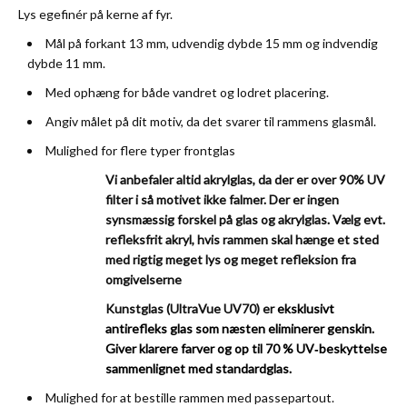
Lys egefinér på kerne af fyr.
Mål på forkant 13 mm, udvendig dybde 15 mm og indvendig
dybde 11 mm.
Med ophæng for både vandret og lodret placering.
Angiv målet på dit motiv, da det svarer til rammens glasmål.
Mulighed for flere typer frontglas
Vi anbefaler altid akrylglas, da der er over 90% UV
filter i så motivet ikke falmer. Der er ingen
synsmæssig forskel på glas og akrylglas.
Vælg evt.
refleksfrit akryl, hvis rammen skal hænge et sted
med rigtig meget lys og meget refleksion fra
omgivelserne
Kunstglas (UltraVue UV70) er
eksklusivt
antirefleks glas som næsten eliminerer genskin.
Giver klarere farver og op til 70
% UV‑beskyttelse
sammenlignet med standardglas.
Mulighed for at bestille rammen med passepartout.