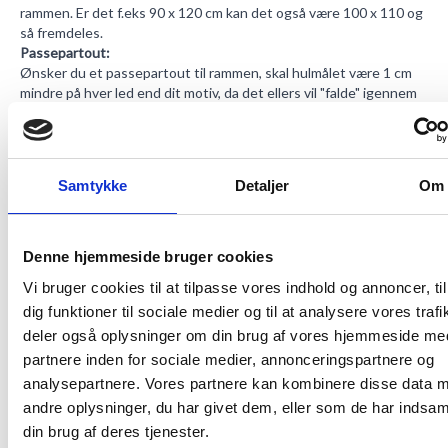
rammen. Er det f.eks 90 x 120 cm kan det også være 100 x 110 og
så fremdeles.
Passepartout:
Ønsker du et passepartout til rammen, skal hulmålet være 1 cm
mindre på hver led end dit motiv, da det ellers vil "falde" igennem
hullet. Det vil altså gå 0,5 cm indover motivet hele vejen rundt.
Har du et motiv med meget hvidt omkring, vælger man oftest at
lade passepartout'en erstatte noget af den hvide kant og så skal
hulmålet svare til den del af motivet, der skal være synligt.
Samtykke
Detaljer
Om
Hvor meget kant, der skal være på passepartout'en er en
smagssag og afhænger også af motivets størrelse. Ved meget
små motiver er det oftest 2,5 cm hele vejen rundt, ved lidt større
motiver 5 cm eller 7 cm men det bestemmer man helt selv.
Denne hjemmeside bruger cookies
Vælger man f.eks et passepartout med en kant på 5 cm og man
Vi bruger cookies til at tilpasse vores indhold og annoncer, til
har et motiv på 40 x 50 cm skal ydermålet være 49 x 59 cm da
dig funktioner til sociale medier og til at analysere vores trafi
hulmålet skal være 39 x 49 cm og der så lægges 5 cm til i hver side.
Ydermålet på passepartout'en svarer så også til den størrelse
deler også oplysninger om din brug af vores hjemmeside me
rammen skal have.
partnere inden for sociale medier, annonceringspartnere og
Vi har
passepartout
i 3 hvide nuancer, sort og mange
analysepartnere. Vores partnere kan kombinere disse data 
flotte farver.
andre oplysninger, du har givet dem, eller som de har indsaml
Frontglas:
din brug af deres tjenester.
Her skal du vælge om du ønsker almindeligt glas, akrylglas