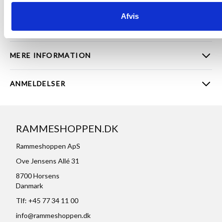
vores store udvalg af
billedrammer
der er Danmarks største i
Afvis
både god kvalitet og til fornuftige priser.
Der er ikke returret på rammer lavet efter mål.
MERE INFORMATION
ANMELDELSER
RAMMESHOPPEN.DK
Rammeshoppen ApS
Ove Jensens Allé 31
8700 Horsens
Danmark
Tlf: +45 77 34 11 00
info@rammeshoppen.dk