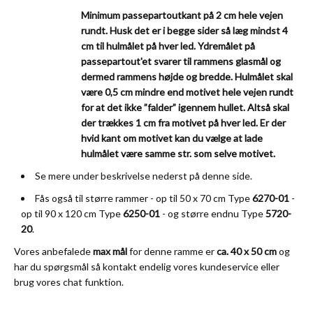
Minimum passepartoutkant på 2 cm hele vejen
rundt. Husk det er i begge sider så læg mindst 4
cm til hulmålet på hver led. Ydremålet på
passepartout'et svarer til rammens glasmål og
dermed rammens højde og bredde. Hulmålet skal
være 0,5 cm mindre end motivet hele vejen rundt
for at det ikke ”falder” igennem hullet. Altså skal
der trækkes 1 cm fra motivet på hver led. Er der
hvid kant om motivet kan du vælge at lade
hulmålet være samme str. som selve motivet.
Se mere under beskrivelse nederst på denne side.
Fås også til større rammer - op til 50 x 70 cm Type
6270-01
-
op til 90 x 120 cm Type
6250-01
- og større endnu Type
5720-
20
.
Vores anbefalede
max mål
for denne ramme er
ca. 40 x 50 cm
og
har du spørgsmål så kontakt endelig vores
kundeservice
eller
brug vores chat funktion.