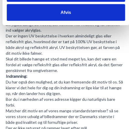
Akrylglas i den kvalitet vi bruger, ligner fuldstændig almindeligt
glas og har den store fordel, at det ikke går så let i stykker og at
Afvis
det heller ikke vejer så meget, hvilket betyder meget for især
store rammer, hvorfor rammer over en vis størrelse kun laves med
akrylglas. Langt de fleste, der kommer her i huset og får rammet
ind vælger akrylglas.
Der er ingen UV beskyttelse i hverken almindeligt glas eller
refleksfrit glas, hvorimod der er tæt på 100% UV beskyttelse i
både akryl og refleksfrit akryl. UV beskyttelsen gør, at farven på
dit motiv ikke falmer.
Skal dit billede hænge et sted med meget lys, kan det være en
fordel at vælge refleksfrit glas eller refleksfrit akryl, da det fjerner
genskinnet fra omgivelserne.
Indramning:
Du har også den mulighed, at du kan fremsende dit motiv til os. Så
klarer vi det hele for dig og din indramning er lige klar til at hænge
op, når den lander hos dig igen.
Bor du i nærheden af vores adresse kigger du naturligvis bare
forbi.
Matcher dit motiv en af vores mange standardstørrelser? så se
vores store udvalg af
billedrammer
der er Danmarks største i
både god kvalitet og til fornuftige priser.
Der er ikke returret på rammer lavet efter mål.