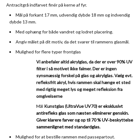
Antracitgrå indfarvet finér på kerne af fyr.
Mål på forkant 17 mm, udvendig dybde 18 mm og indvendig
dybde 13 mm.
Med ophæng for både vandret og lodret placering.
Angiv målet på dit motiv, da det svarer til rammens glasmål.
Mulighed for flere typer frontglas
Vi anbefaler altid akrylglas, da der er over 90% UV
filter i så motivet ikke falmer. Der er ingen
synsmæssig forskel på glas og akrylglas.
Vælg evt.
refleksfrit akryl, hvis rammen skal hænge et sted
med rigtig meget lys og meget refleksion fra
omgivelserne
Mål
Kunstglas (UltraVue UV70) er
eksklusivt
antirefleks glas som næsten eliminerer genskin.
Giver klarere farver og op til 70
% UV‑beskyttelse
sammenlignet med standardglas.
Mulighed for at bestille rammen med passepartout.