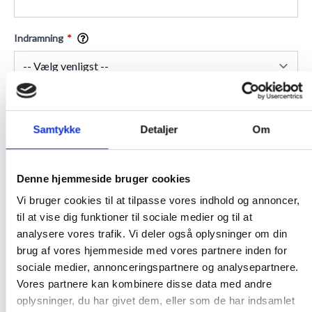
Indramning
★
Anmeldt til 5/5
★
Samtykke
Detaljer
Om
ANMELDT TIL 5/5★
1-3 DAGES LEVERING
FRI FRAGT 499,- INFO
Denne hjemmeside bruger cookies
Vi bruger cookies til at tilpasse vores indhold og annoncer,
til at vise dig funktioner til sociale medier og til at
BESKRIVELSE
analysere vores trafik. Vi deler også oplysninger om din
brug af vores hjemmeside med vores partnere inden for
Rammens mål:
sociale medier, annonceringspartnere og analysepartnere.
Det mål du skal angive på rammen, er målet på dit motiv da det
Vores partnere kan kombinere disse data med andre
altid skal svare til rammens glasmål.
oplysninger, du har givet dem, eller som de har indsamlet
Passepartout: