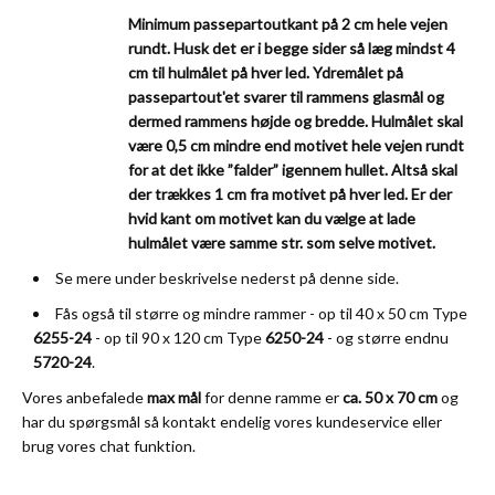
Minimum passepartoutkant på 2 cm hele vejen
rundt. Husk det er i begge sider så læg mindst 4
cm til hulmålet på hver led. Ydremålet på
passepartout'et svarer til rammens glasmål og
dermed rammens højde og bredde. Hulmålet skal
være 0,5 cm mindre end motivet hele vejen rundt
for at det ikke ”falder” igennem hullet. Altså skal
der trækkes 1 cm fra motivet på hver led. Er der
hvid kant om motivet kan du vælge at lade
hulmålet være samme str. som selve motivet.
Se mere under beskrivelse nederst på denne side.
Fås også til større og mindre rammer - op til 40 x 50 cm Type
6255-24
- op til 90 x 120 cm Type
6250-24
- og større endnu
5720-24
.
Vores anbefalede
max mål
for denne ramme er
ca. 50 x 70 cm
og
har du spørgsmål så kontakt endelig vores
kundeservice
eller
brug vores chat funktion.