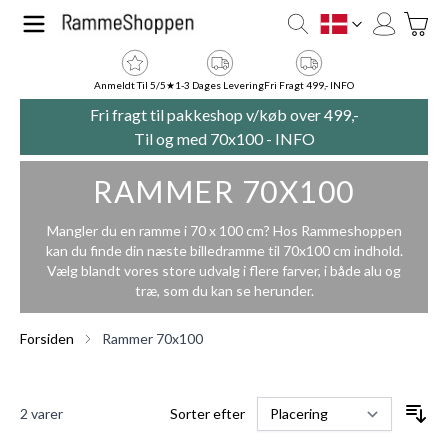
Skip to Content
Toggle
DK
Anmeldt Til 5/5★
1-3 Dages Levering
Fri Fragt 499,- INFO
Fri fragt til pakkeshop v/køb over 499,-
Til og med 70x100 -
INFO
RAMMER 70X100
Mangler du en ramme i 70 x 100 cm? Hos Rammeshoppen
kan du finde din næste billedramme til 70x100 cm indhold.
Vælg blandt vores store udvalg i flere farver, i både alu og
træ, som du kan se herunder.
Forsiden
Rammer 70x100
2
varer
Sorter efter