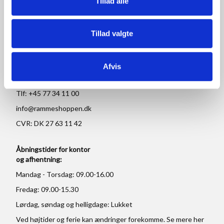
Tillad alle
RAMMESHOPPEN.DK
Tillad valgte
Rammeshoppen ApS
Ove Jensens Allé 31
Afvis
8700 Horsens
Danmark
Tlf: +45 77 34 11 00
info@rammeshoppen.dk
CVR: DK 27 63 11 42
Åbningstider for kontor
og afhentning:
Mandag - Torsdag: 09.00-16.00
Fredag: 09.00-15.30
Lørdag, søndag og helligdage: Lukket
Ved højtider og ferie kan ændringer forekomme. Se mere
her