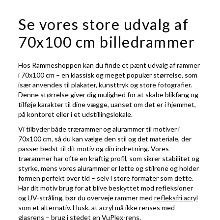
Se vores store udvalg af
70x100 cm billedrammer
Hos Rammeshoppen kan du finde et pænt udvalg af rammer
i 70x100 cm – en klassisk og meget populær størrelse, som
især anvendes til plakater, kunsttryk og store fotografier.
Denne størrelse giver dig mulighed for at skabe blikfang og
tilføje karakter til dine vægge, uanset om det er i hjemmet,
på kontoret eller i et udstillingslokale.
Vi tilbyder både
trærammer
og
alurammer
til motiver i
70x100 cm, så du kan vælge den stil og det materiale, der
passer bedst til dit motiv og din indretning. Vores
trærammer har ofte en kraftig profil, som sikrer stabilitet og
styrke, mens vores alurammer er lette og stilrene og holder
formen perfekt over tid – selv i store formater som dette.
Har dit motiv brug for at blive beskyttet mod refleksioner
og UV-stråling, bør du overveje rammer med
refleksfri acryl
som et alternativ. Husk, at acryl må ikke renses med
glasrens – brug i stedet en
VuPlex-rens.