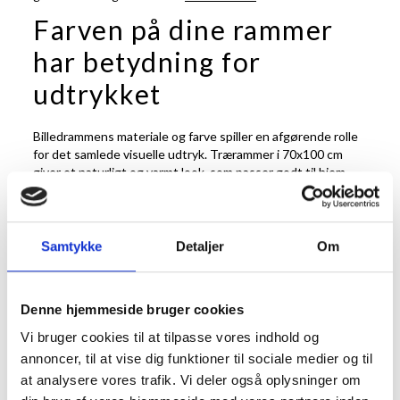
Farven på dine rammer
har betydning for
udtrykket
Billedrammens materiale og farve spiller en afgørende rolle
for det samlede visuelle udtryk. Trærammer i 70x100 cm
giver et naturligt og varmt look, som passer godt til hjem
med en blød eller nordisk indretning. Her kan du vælge
mellem lyse træsorter som eg og birk for et lyst udtryk, eller
mørkere varianter for en mere klassisk eller dramatisk
stemning.
Samtykke
Detaljer
Om
Omvendt skaber
alurammer
i
sølv
,
sort
eller
hvid
et moderne
og minimalistisk look, som især klæder grafiske plakater og
stilrene billeder. Det gør 70x100 rammer til en fleksibel
Denne hjemmeside bruger cookies
løsning, hvor du nemt kan tilpasse udtrykket til det rum, de
Vi bruger cookies til at tilpasse vores indhold og
skal hænge i.
annoncer, til at vise dig funktioner til sociale medier og til
70x100 rammer passer til
at analysere vores trafik. Vi deler også oplysninger om