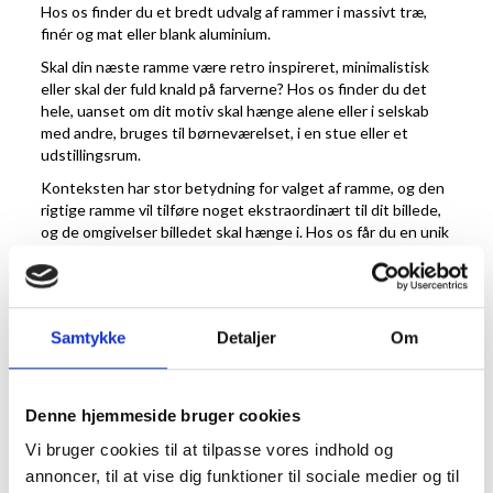
Hos os finder du et bredt udvalg af rammer i massivt træ,
finér og mat eller blank aluminium.
Skal din næste ramme være retro inspireret, minimalistisk
eller skal der fuld knald på farverne? Hos os finder du det
hele, uanset om dit motiv skal hænge alene eller i selskab
med andre, bruges til børneværelset, i en stue eller et
udstillingsrum.
Konteksten har stor betydning for valget af ramme, og den
rigtige ramme vil tilføre noget ekstraordinært til dit billede,
og de omgivelser billedet skal hænge i. Hos os får du en unik
håndlavet kvalitetsramme, der er lavet efter dine mål, dine
ønsker og motivets kontekst. Du kan følge
vores
bestillingsguide
, så du får den rette ramme med hjem.
HÅNDLAVEDE RAMMER EFTER
Samtykke
Detaljer
Om
MÅL
Alle vores rammer er håndlavede efter dine mål. Det mål du
Denne hjemmeside bruger cookies
angiver, skal være ”glasmålet” – altså motivets størrelse
Vi bruger cookies til at tilpasse vores indhold og
som højde og bredde i cm. Din ramme vil således ende med
annoncer, til at vise dig funktioner til sociale medier og til
at blive lidt større end dine angivne mål. Det er også muligt