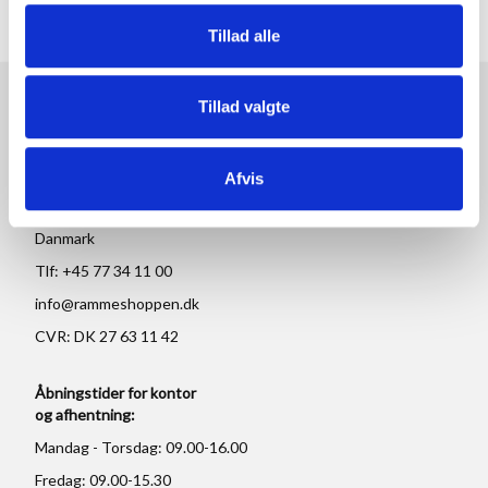
Tillad alle
Tillad valgte
RAMMESHOPPEN.DK
Rammeshoppen ApS
Afvis
Ove Jensens Allé 31
8700 Horsens
Danmark
Tlf: +45 77 34 11 00
info@rammeshoppen.dk
CVR: DK 27 63 11 42
Åbningstider for kontor
og afhentning:
Mandag - Torsdag: 09.00-16.00
Fredag: 09.00-15.30