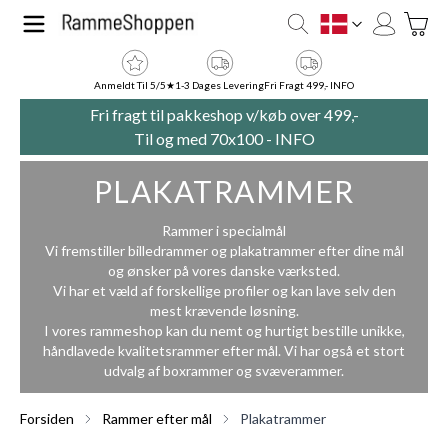
Skip to Content
Toggle
DK
Anmeldt Til 5/5★
1-3 Dages Levering
Fri Fragt 499,- INFO
Fri fragt til pakkeshop v/køb over 499,-
Til og med 70x100 -
INFO
PLAKATRAMMER
Rammer i specialmål
Vi fremstiller billedrammer og plakatrammer efter dine mål
og ønsker på vores danske værksted.
Vi har et væld af forskellige profiler og kan lave selv den
mest krævende løsning.
I vores rammeshop kan du nemt og hurtigt bestille unikke,
håndlavede kvalitetsrammer efter mål. Vi har også et stort
udvalg af
boxrammer
og
svæverammer
.
Forsiden
Rammer efter mål
Plakatrammer