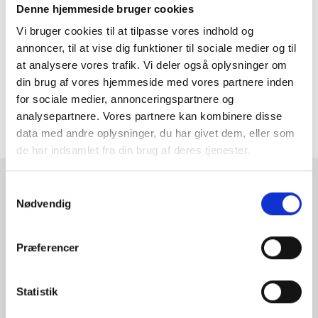
ydermål. Mål gerne flere steder, og hvis de ikke er ens, så
Denne hjemmeside bruger cookies
skal du oplyse os det største mål. Vi tillægger dit mål ca. 3-4
Vi bruger cookies til at tilpasse vores indhold og
mm luft hele vejen rundt om maleriet (mellem maleri og
ramme). Der vil være forboret huller til fastgørelse af dit
annoncer, til at vise dig funktioner til sociale medier og til
maleri, hvor der også følger skruer, ophæng og snor med i
at analysere vores trafik. Vi deler også oplysninger om
din bestilling.
din brug af vores hjemmeside med vores partnere inden
Leder du i stedet efter en blindramme til at spænde dit
for sociale medier, annonceringspartnere og
lærred op på, så kan du finde dem under blindrammer
her.
analysepartnere. Vores partnere kan kombinere disse
data med andre oplysninger, du har givet dem, eller som
de har indsamlet fra din brug af deres tjenester.
RAMMESHOPPEN.DK
Samtykkevalg
Nødvendig
Rammeshoppen ApS
Ove Jensens Allé 31
Præferencer
8700 Horsens
Danmark
Statistik
Tlf: +45 77 34 11 00
info@rammeshoppen.dk