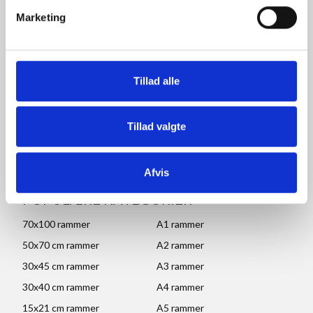
Marketing
CVR: DK 27 63 11 42
Åbningstider for kontor
og afhentning:
Tillad alle
Mandag - Torsdag: 09.00-16.00
Fredag: 09.00-15.30
Tillad valgte
Lørdag, søndag og helligdage: Lukket
Ved højtider og ferie kan ændringer forekomme. Se mere
her
Afvis
POPULÆRE KATEGORIER
70x100 rammer
A1 rammer
50x70 cm rammer
A2 rammer
30x45 cm rammer
A3 rammer
30x40 cm rammer
A4 rammer
15x21 cm rammer
A5 rammer