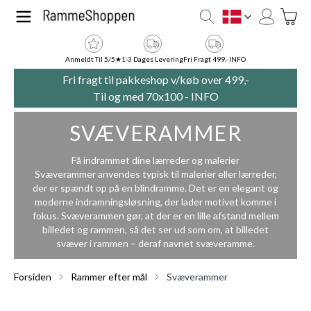
Skip to Content
Toggle
DK
Anmeldt Til 5/5★
1-3 Dages Levering
Fri Fragt 499,- INFO
Fri fragt til pakkeshop v/køb over 499,-
Til og med 70x100 -
INFO
SVÆVERAMMER
Få indrammet dine lærreder og malerier
Svæverammer anvendes typisk til malerier eller lærreder,
der er spændt op på en blindramme. Det er en elegant og
moderne indramningsløsning, der lader motivet komme i
fokus. Svæverammen gør, at der er en lille afstand mellem
billedet og rammen, så det ser ud som om, at billedet
svæver i rammen – deraf navnet svæveramme.
Forsiden
Rammer efter mål
Svæverammer