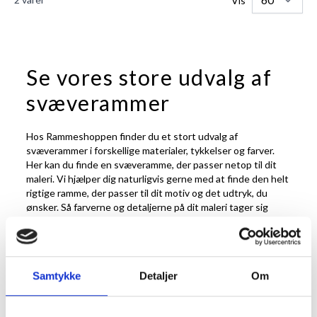
Vis
Se vores store udvalg af
svæverammer
Hos Rammeshoppen finder du et stort udvalg af
svæverammer i forskellige materialer, tykkelser og farver.
Her kan du finde en svæveramme, der passer netop til dit
maleri. Vi hjælper dig naturligvis gerne med at finde den helt
rigtige ramme, der passer til dit motiv og det udtryk, du
ønsker. Så farverne og detaljerne på dit maleri tager sig
bedst muligt ud.
Få svæverammer efter
mål
Samtykke
Detaljer
Om
Når du skal vælge svæveramme, skal du angive maleriets