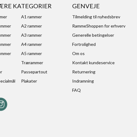
ÆRE KATEGORIER
GENVEJE
mmer
A1 rammer
Tilmelding til nyhedsbrev
ammer
A2 rammer
RammeShoppen for erhverv
ammer
A3 rammer
Generelle betingelser
ammer
A4 rammer
Fortrolighed
ammer
A5 rammer
Om os
Trærammer
Kontakt kundeservice
er
Passepartout
Returnering
ecialmål
Plakater
Indramning
FAQ