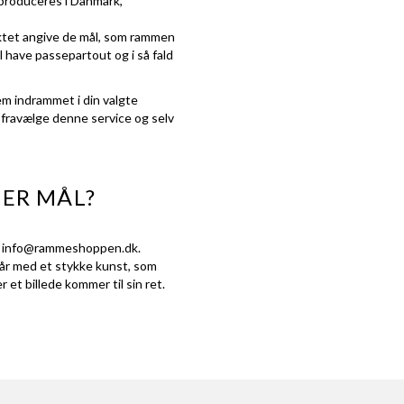
produceres i Danmark,
duktet angive de mål, som rammen
 have passepartout og i så fald
em indrammet i din valgte
å fravælge denne service og selv
TER MÅL?
å
info@rammeshoppen.dk
.
står med et stykke kunst, som
 et billede kommer til sin ret.