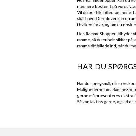
Hos RammeShoppen kan du nemt 
nærmere bestemt på vores vær
Vil du bestille billedrammer ef
skal have. Derudover kan du an
i hvilken farve, og om du ønske
Hos RammeShoppen tilbyder vi e
ramme, så du er helt sikker på,
ramme dit billede ind, når du 
HAR DU SPØRG
Har du spørgsmål, eller ønsker 
Mulighederne hos RammeShoppen e
gerne må præsenteres ekstra flot
Så kontakt os gerne, og lad os 