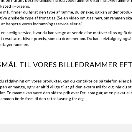
og hurtigt bestille unikke, håndlavede rammer efter mål. Alle rammer 
ksted i Horsens.
ter mål, finder du først den type af ramme, du ønsker, og kan under pro
give ønskede type af frontglas (Se en video om glas
her
), om rammen skal
r at benytte vores indramningsservice eller ej.
n særlig service, hvor du kan vælge at sende dine motiver til os og få d
 at resultatet bliver præcis, som du drømmer om. Du kan selvfølgelig ogs
modtager rammen.
SMÅL TIL VORES BILLEDRAMMER EF
du rådgivning om vores produkter, kan du kontakte os på telefon eller p
r mange, og vi er altid villige til at gå den ekstra mil for dig, når du 
. En ramme kan være den sidste prik over i’et, som gør, at en plakat eller
sammen finde frem til den rette løsning for dig.