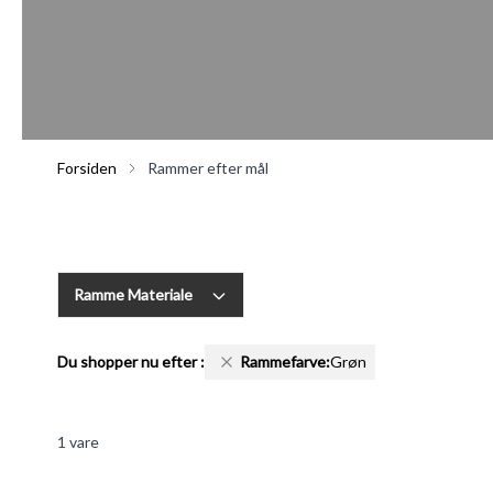
Forsiden
Rammer efter mål
Ramme Materiale
Du shopper nu efter
:
Rammefarve:
Grøn
1
vare