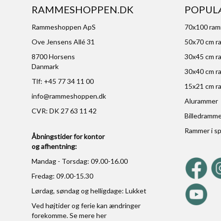
RAMMESHOPPEN.DK
POPUL
Rammeshoppen ApS
70x100 ra
Ove Jensens Allé 31
50x70 cm r
8700 Horsens
30x45 cm r
Danmark
30x40 cm r
Tlf: +45 77 34 11 00
15x21 cm r
info@rammeshoppen.dk
Alurammer
CVR: DK 27 63 11 42
Billedramm
Rammer i sp
Åbningstider for kontor
og afhentning:
Mandag - Torsdag: 09.00-16.00
Fredag: 09.00-15.30
Lørdag, søndag og helligdage: Lukket
Ved højtider og ferie kan ændringer
forekomme. Se mere
her