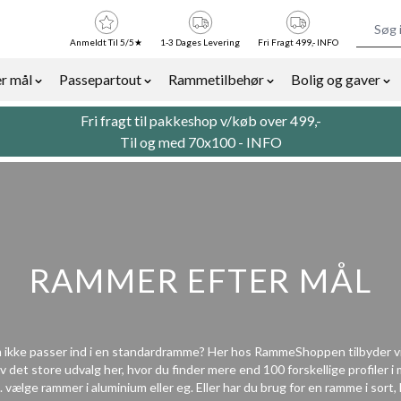
Anmeldt Til 5/5★
1-3 Dages Levering
Fri Fragt 499,- INFO
r mål
Passepartout
Rammetilbehør
Bolig og gaver
or Billedrammer category
Show submenu for Rammer efter mål category
Show submenu for Passepartout categor
Show submenu for Ra
Sh
Fri fragt til pakkeshop v/køb over 499,-
Til og med 70x100 -
INFO
RAMMER EFTER MÅL
m ikke passer ind i en standardramme? Her hos RammeShoppen tilbyder vi 
 det store udvalg her, hvor du finder mere end 100 forskellige profiler i
a. vælge rammer i
aluminium
eller
eg
. Eller har du brug for en ramme i
sort
,