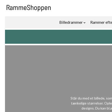
Skip to Content
Billedrammer
Rammer efte
Show submenu f
Står du med et billede, so
tænkelige størrelser. Oplev
designs. Du kan bl.