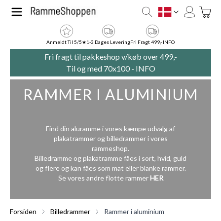
Skip to Content
Toggle
DK
Anmeldt Til 5/5★
1-3 Dages Levering
Fri Fragt 499,- INFO
Fri fragt til pakkeshop v/køb over 499,-
Til og med 70x100 -
INFO
RAMMER I ALUMINIUM
Find din aluramme i vores kæmpe udvalg af
plakatrammer og billedrammer i vores
rammeshop.
Billedramme og plakatramme fåes i sort, hvid, guld
og flere og kan fåes som mat eller blanke rammer.
Se vores andre flotte rammer
HER
Forsiden
Billedrammer
Rammer i aluminium