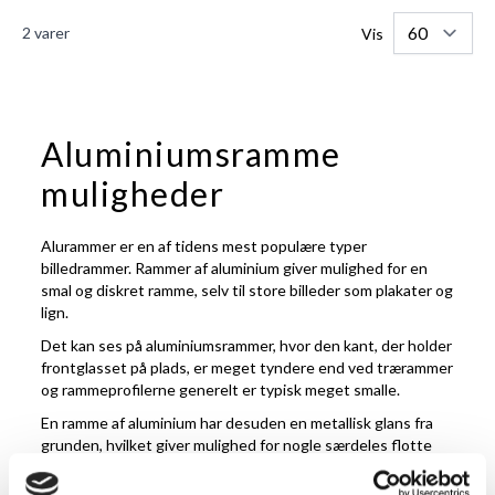
2
varer
Vis
Aluminiumsramme
muligheder
Alurammer er en af tidens mest populære typer
billedrammer. Rammer af aluminium giver mulighed for en
smal og diskret ramme, selv til store billeder som plakater og
lign.
Det kan ses på aluminiumsrammer, hvor den kant, der holder
frontglasset på plads, er meget tyndere end ved trærammer
og rammeprofilerne generelt er typisk meget smalle.
En ramme af aluminium har desuden en metallisk glans fra
grunden, hvilket giver mulighed for nogle særdeles flotte
metalliske udseender - både børstet blank og helt glat blank
i lyse og mørke farver - udover at de naturligvis også fås i de