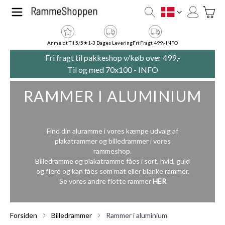
Skip to Content
Toggle
DK
Anmeldt Til 5/5★
1-3 Dages Levering
Fri Fragt 499,- INFO
Fri fragt til pakkeshop v/køb over 499,-
Til og med 70x100 -
INFO
RAMMER I ALUMINIUM
Find din aluramme i vores kæmpe udvalg af
plakatrammer og billedrammer i vores
rammeshop.
Billedramme og plakatramme fåes i sort, hvid, guld
og flere og kan fåes som mat eller blanke rammer.
Se vores andre flotte rammer
HER
Forsiden
Billedrammer
Rammer i aluminium