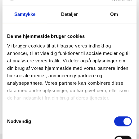
klassiske matte farver.
Den gode styrke i alurammer gør det desuden muligt, at få
Samtykke
Detaljer
Om
rammer i samme profil, helt fra små 10x15cm og helt op til
store 91,5 x 122 cm, så man kan matche alle husets rammer i
samme type. Vi har desuden også foto- og plakatrammer i
Denne hjemmeside bruger cookies
papirstørrelsen A4, A3, A2 og A5. Og skulle man have et
motiv, der er udenfor de gængse standardmål, så løses det
Vi bruger cookies til at tilpasse vores indhold og
let med en passepartout, der kan specialskæres til at passe
annoncer, til at vise dig funktioner til sociale medier og til
nøjagtigt til både motiv og ramme.
at analysere vores trafik. Vi deler også oplysninger om
Alurammer hvad end det er de smalle blanke eller bred
din brug af vores hjemmeside med vores partnere inden
børstet, har den gode egenskab at omkranse dit billed eller
for sociale medier, annonceringspartnere og
plakat i en diskret lys farve eller du kan vælge vores mere
analysepartnere. Vores partnere kan kombinere disse
markante sorte aluramme.
data med andre oplysninger, du har givet dem, eller som
Derudover har alurammen den flotte metalliske glans i sit
de har indsamlet fra din brug af deres tjenester.
udseende, som giver et professionelt og stilrent look i dit
hjem. Du kan også vælge at få alurammen i mere blanke eller
børstet farver, samt naturlige klassiske matte farver.
Samtykkevalg
Nødvendig