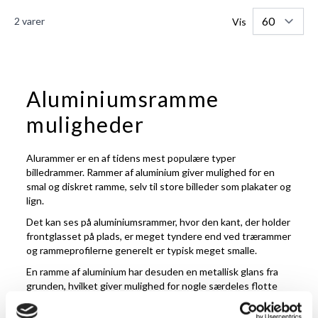
2
varer
Vis
Aluminiumsramme
muligheder
Alurammer er en af tidens mest populære typer
billedrammer. Rammer af aluminium giver mulighed for en
smal og diskret ramme, selv til store billeder som plakater og
lign.
Det kan ses på aluminiumsrammer, hvor den kant, der holder
frontglasset på plads, er meget tyndere end ved trærammer
og rammeprofilerne generelt er typisk meget smalle.
En ramme af aluminium har desuden en metallisk glans fra
grunden, hvilket giver mulighed for nogle særdeles flotte
metalliske udseender - både børstet blank og helt glat blank
i lyse og mørke farver - udover at de naturligvis også fås i de